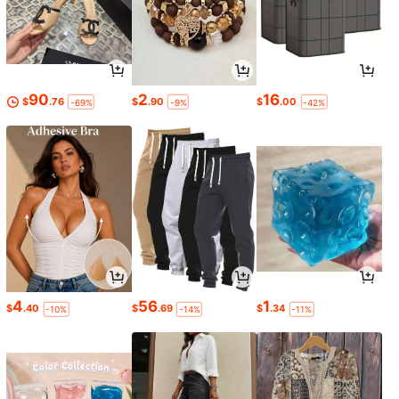
90
2
16
$
.76
$
.90
$
.00
-69%
-9%
-42%
4
56
1
$
.40
$
.69
$
.34
-10%
-14%
-11%