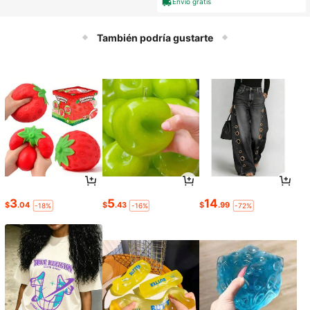
Envío gratis
También podría gustarte
3
5
14
$
.04
$
.43
$
.99
-18%
-16%
-72%