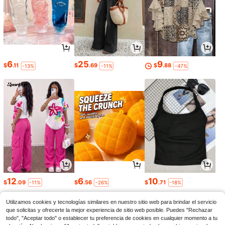
6
25
9
$
.11
$
.69
$
.88
-13%
-11%
-47%
12
6
10
$
.09
$
.56
$
.71
-11%
-26%
-18%
Utilizamos cookies y tecnologías similares en nuestro sitio web para brindar el servicio
que solicitas y ofrecerte la mejor experiencia de sitio web posible. Puedes "Rechazar
todo", "Aceptar todo" o establecer tu preferencia de cookies en cualquier momento a tu