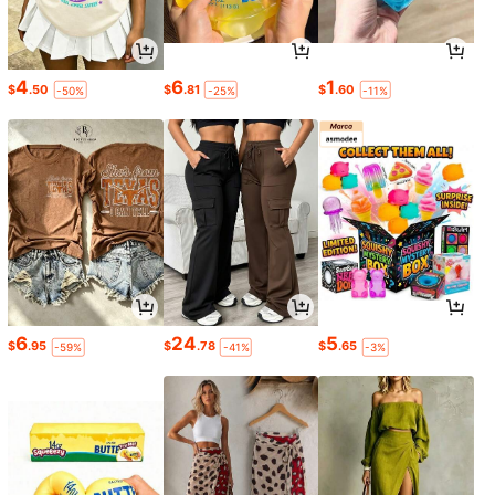
4
6
1
$
.50
$
.81
$
.60
-50%
-25%
-11%
6
24
5
$
.95
$
.78
$
.65
-59%
-41%
-3%