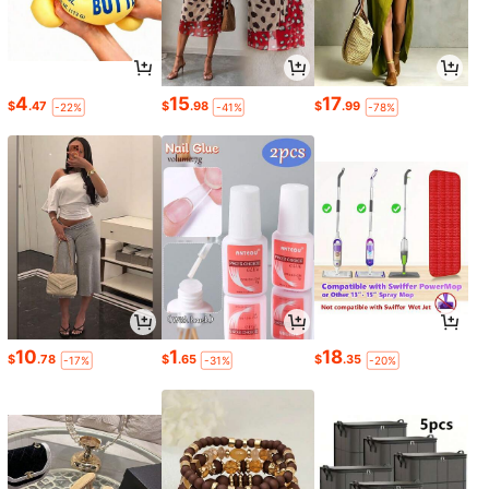
4
15
17
$
.47
$
.98
$
.99
-22%
-41%
-78%
10
1
18
$
.78
$
.65
$
.35
-17%
-31%
-20%