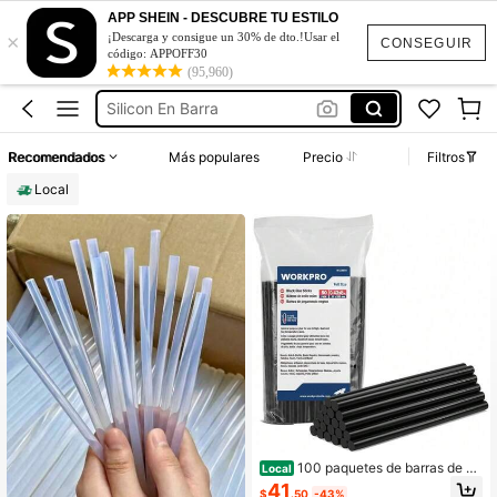
Barra De Silicona Para Pistola
APP SHEIN - DESCUBRE TU ESTILO
×
¡Descarga y consigue un 30% de dto.!Usar el
Barras De Silicona Para Pistola
CONSEGUIR
código: APPOFF30
Silicon En Barra
(95,960)
Glue Stick
Silicon En Barra Para Pistola
Recomendados
Más populares
Precio
Filtros
Barra De Silicona Para Pistola
Local
Barras De Silicona Para Pistola
100 paquetes de barras de pe
Local
gamento termofusible negro para pi
41
$
.50
-43%