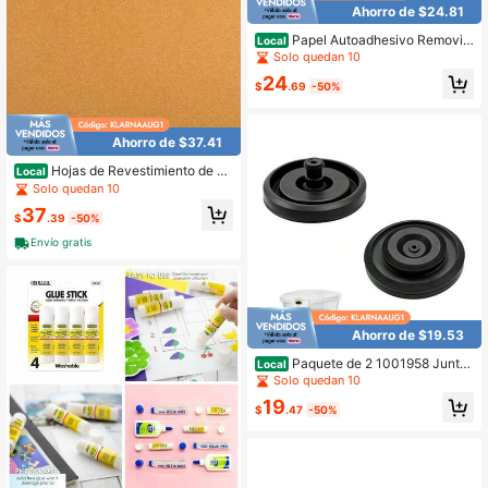
Ahorro de $24.81
Papel Autoadhesivo Removibl
Local
e para Revestir Estantes y Muebles,
Solo quedan 10
para Cubrir Cajones de Cómoda de
24
Apartamento, Damasco Negro Retr
$
.69
-50%
o, 17.7 Pulgadas por 9.8 Pies
Ahorro de $37.41
Hojas de Revestimiento de C
Local
orcho para Estantes y Cajones Jelin
Solo quedan 10
ek 10 X 35 Pulgadas 0.8mm Paquet
37
e de 10
$
.39
-50%
Envío gratis
Ahorro de $19.53
Paquete de 2 1001958 Junta
Local
de reemplazo de válvula de llenado
Solo quedan 10
de inodoro compatible con tanque
19
Kohler, compatible con Fluidmaster
$
.47
-50%
242 400 747, diafragma de goma d
uradero, detiene fugas del tanque, f
ácil instalación DIY a presión