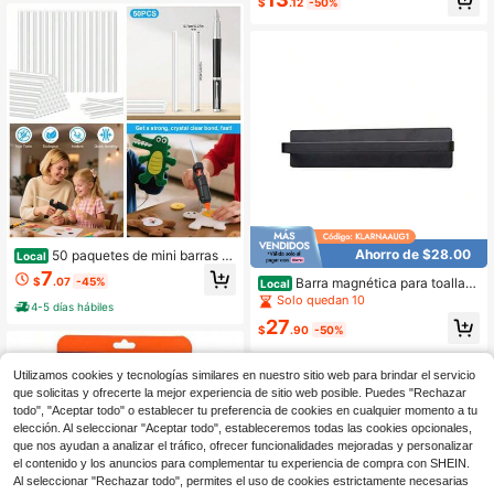
$
.12
-50%
s, mini barras de adhesivo termofusi
hogar
ble para manualidades y arte DIY, 7
x 100mm
Ahorro de $28.00
50 paquetes de mini barras d
Local
e pegamento en caliente de 0,27 x
7
Barra magnética para toallas,
$
.07
-45%
Local
4 pulgadas, pegamento de uso gen
soporte magnético para toallas de p
Solo quedan 10
eral de secado rápido para manuali
4-5 días hábiles
apel de cocina para refrigerador, est
dades, arte, bricolaje y reparacione
27
ante multifuncional para rollos de p
$
.90
-50%
s
apel, barra para toallas de gabinete
para baño, inodoro, sin taladro - Ne
gro
Utilizamos cookies y tecnologías similares en nuestro sitio web para brindar el servicio
que solicitas y ofrecerte la mejor experiencia de sitio web posible. Puedes "Rechazar
todo", "Aceptar todo" o establecer tu preferencia de cookies en cualquier momento a tu
elección. Al seleccionar "Aceptar todo", estableceremos todas las cookies opcionales,
que nos ayudan a analizar el tráfico, ofrecer funcionalidades mejoradas y personalizar
el contenido y los anuncios para complementar tu experiencia de compra con SHEIN.
Al seleccionar "Rechazar todo", permites el uso de cookies estrictamente necesarias