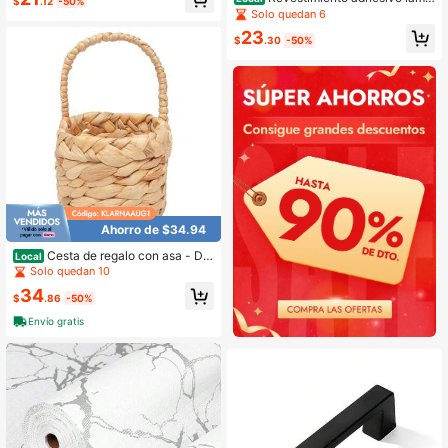
$
.12
-50%
ado para estantes Brand Deco, Piza
Solo quedan 6
rra, 12 pulgadas X 10 pies 283395
23
$
.30
-50%
Ahorro de $34.94
Cesta de regalo con asa - De
Local
coración del hogar de Pascua de ja
Solo quedan 10
cinto de agua, 7.5 X 8.25
34
$
.86
-50%
Envío gratis