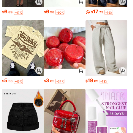
6
6
17
$
.89
$
.98
$
.73
-47%
-90%
-19%
5
3
19
$
.53
$
.85
$
.89
-45%
-37%
-13%