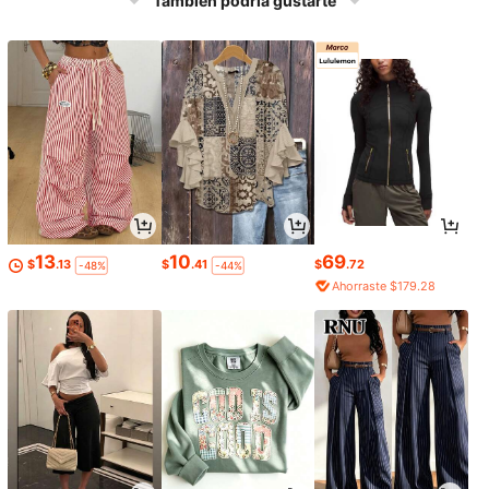
También podría gustarte
e Gracias a padres y amigos.
e Gracias a padres y amigos.
13
10
69
$
.13
$
.41
$
.72
-48%
-44%
Ahorraste $179.28