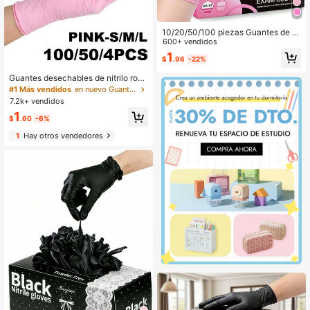
10/20/50/100 piezas Guantes de ni
trilo rosa sin polvo y sin látex, aptos
600+ vendidos
para cocina, limpieza, belleza, sofá,
1
$
.96
-22%
camping al aire libre, etc. (Paquete
de 10, 20, 50, 100 piezas de gran )
Guantes desechables de nitrilo rosa
- talla grande gruesos, talla grande
#1 Más vendidos
en nuevo Guantes para el hogar
duraderos, ajuste cómodo, adecuad
7.2k+ vendidos
os para limpieza, lavado de platos,
1
cuidado de belleza, baño de masco
$
.60
-6%
tas, etc. - Impermeables, multifunci
1
Hay otros vendedores
onales