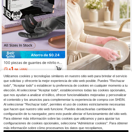
Ahorro de $0.24
100 piezas de guantes de nitrilo ne
gros desechables, duraderos & imp
1
$
.56
-13%
ermeables, adecuados para cocina,
tienda de tatuajes, salón de belleza,
Utilizamos cookies y tecnologías similares en nuestro sitio web para brindar el servicio
Ahorro de $2.02
tienda de mascotas, salón de bellez
que solicitas y ofrecerte la mejor experiencia de sitio web posible. Puedes "Rechazar
a y limpieza del hogar, uso domésti
1 par de guantes de limpieza i
todo", "Aceptar todo" o establecer tu preferencia de cookies en cualquier momento a tu
Local
co y profesional (empaque no inclui
mpermeables premium antideslizan
elección. Al seleccionar "Aceptar todo", estableceremos todas las cookies opcionales,
2
do)
$
.38
-46%
tes multiusos para el hogar: cocina,
que nos ayudan a analizar el tráfico, ofrecer funcionalidades mejoradas y personalizar
lavavajillas, lavandería, baño y tare
el contenido y los anuncios para complementar tu experiencia de compra con SHEIN.
as domésticas diarias KAJ9
Al seleccionar "Rechazar todo", permites el uso de cookies estrictamente necesarias
que hacen que nuestro sitio web funcione. Puedes desactivarlas cambiando la
configuración de tu navegador, pero esto puede afectar el funcionamiento del sitio web.
Para obtener más información sobre las cookies que utilizamos y para ajustar tus
configuraciones de cookies opcionales, selecciona "Administrar cookies". Para obtener
más información sobre cómo procesamos los datos que recopilamos,