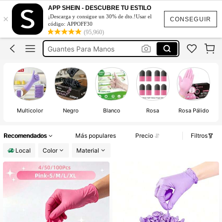
Guantes
APP SHEIN - DESCUBRE TU ESTILO
×
¡Descarga y consigue un 30% de dto.!Usar el
Guantes De Nitrilo
CONSEGUIR
código: APPOFF30
(95,960)
Guantes Para Manos
Guantes Para Trabajo
Guantes Desechable
Guantes
Multicolor
Negro
Blanco
Rosa
Rosa Pálido
Recomendados
Más populares
Precio
Filtros
Local
Color
Material