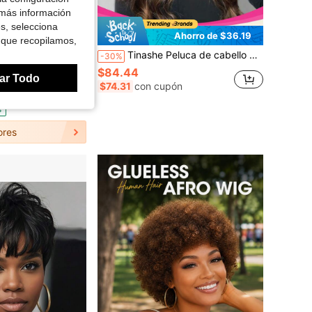
 más información
es, selecciona
Ahorro de $23.56
Ahorro de $36.19
 que recopilamos,
mano liso y en capas, color gris. Peluca de máquina completa, con un aspecto elegante y natural, sin encaje, fácil de usar y duradera para uso diario, cosplay, fiestas y festivales de música.
Tinashe Peluca de cabello humano con ondas corporales y parte U con resaltado 1B/2/30, apariencia de cuero cabelludo marrón, densidad del 150%, sin dejar fuera, cabello humano brasileño de color natural, peluca sin pegamento para disfraces de mujeres
-30%
$84.44
en Color de moda Pelucas humanas asequibles para u
ar Todo
$74.31
con cupón
s
ores