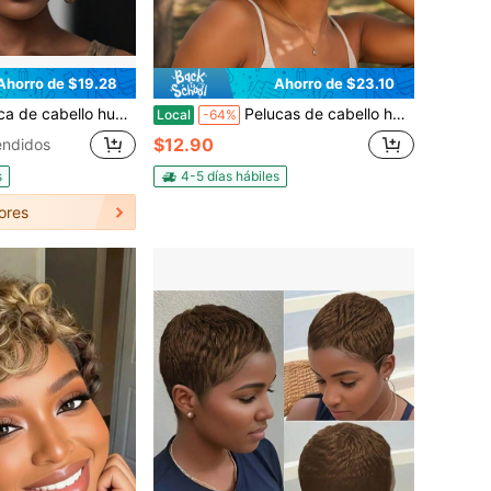
Ahorro de $19.28
Ahorro de $23.10
 sin pegamento con flequillo, cabello liso en capas, gorro rosa, hecha a máquina, perfecta para looks diarios o de vacaciones | Peluca bob elegante | Peluca de textura impecable, gorro rosa suave y transpirable, aspecto natural hecho a máquina para uso diario, fiestas navideñas, Halloween y festivales de música
Pelucas de cabello humano corto y rizado con flequillo, sin pegamento, para llevar y usar, sin encaje, densidad del 200 %, cabello virgen brasileño sin procesar, color negro natural.
Local
-64%
$12.90
endidos
s
4-5 días hábiles
ores