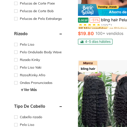
Pelucas de Corte Pixie
Pelucas de Corte Bob
Ahorro de
#6 Más vendidos
Pelucas de Pelo Extralargo
bling hair Pelucas sin pegamento Wear and Go, cabello humano 3 en 1, media peluca con cordón, rizada y recta, sin pegamento, media peluca, pelucas sin pegamento, media peluca 3 en 1 mejorada con cordón, sin costuras, con clip, volteable, rizada, cabello humano, sin pegamento, sin encaje, para mujeres, 200 % de densidad, 14, 16, 28, 30 pulgadas, 22, 26 pulgadas, pelucas frontales de
Local
-51%
(100+)
#6 Más vendidos
#6 Más vendidos
(100+)
(100+)
$19.80
100+ vendidos
Rizado
#6 Más vendidos
(100+)
4-5 días hábiles
Pelo Liso
Pelo Ondulado Body Wave
Rizado Kinky
Pelo Liso Yaki
Rizos/Kinky Afro
Ondas Pronunciadas
Ver Más
Tipo De Cabello
Cabello rizado
Pelo Liso