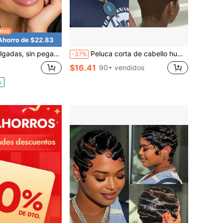
Ahorro de $22.83
humano real, peluca bob corta rizada de color marrón natural para uso diario de mujeres, fácil de poner y usar, color 1B/4/27
Peluca corta de cabello humano rizado estilo pixie, peluca de cabello humano para mujer con línea del cabello previamente delineada, totalmente elaborada a máquina
-37%
$16.41
90+ vendidos
s