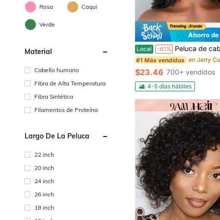
Rosa
Caqui
Verde
Ahorro de
#1 Más vendidos
(100+)
Peluca de cabello humano rizado Jerry, densidad 200, 3 en 1, sin costuras, con giro, sin pegamento, ideal p
Local
-61%
Material
#1 Más vendidos
#1 Más vendidos
(100+)
(100+)
#1 Más vendidos
Cabello humano
$23.46
700+ vendidos
(100+)
Fibra de Alta Temperatura
4-5 días hábiles
Fibra Sintética
Filamentos de Proteína
Largo De La Peluca
22 inch
20 inch
24 inch
26 inch
18 inch