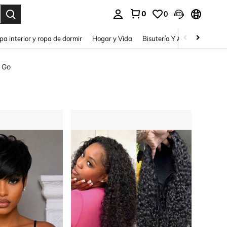
0
0
pa interior y ropa de dormir
Hogar y Vida
Bisutería Y Accesorios
Be
& Go