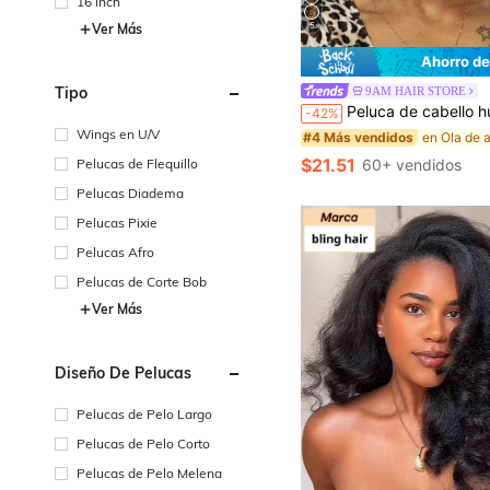
16 inch
5
Ver Más
Ahorro de
Tipo
9AM HAIR STORE
Peluca de cabello humano de 8 pulgadas con corte pixie para mujeres, peluca de bob corta de color natural con ondas de agua
-42%
Wings en U/V
#4 Más vendidos
$21.51
60+ vendidos
Pelucas de Flequillo
Pelucas Diadema
Pelucas Pixie
Pelucas Afro
Pelucas de Corte Bob
Ver Más
Diseño De Pelucas
Pelucas de Pelo Largo
Pelucas de Pelo Corto
Pelucas de Pelo Melena