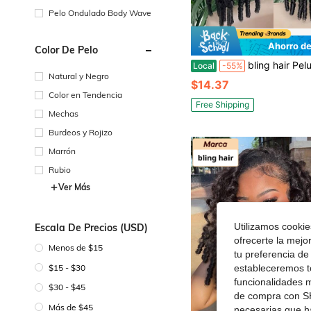
Pelo Ondulado Body Wave
Ahorro de
Color De Pelo
bling hair Peluca media rizada birmana de cabello humano de 22 pulgadas, densidad del 250%, sin pegamento, con cordón, puntas rizadas en 
Local
-55%
Natural y Negro
$14.37
Color en Tendencia
Free Shipping
Mechas
Burdeos y Rojizo
Marrón
Rubio
Ver Más
Utilizamos cookies
Escala De Precios (USD)
ofrecerte la mejo
Menos de $15
tu preferencia de
$15 - $30
estableceremos to
funcionalidades m
$30 - $45
de compra con SH
Más de $45
necesarias que h