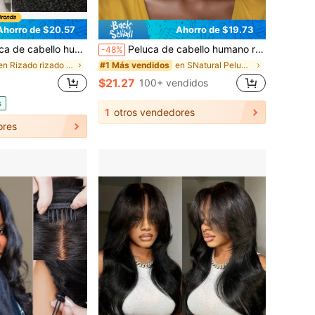
Ahorro de $20.57
Ahorro de $19.73
0 densidad, 3 en 1, sin costuras, con giro, sin pegamento, ideal para principiantes, con cordón ajustable para mujer de 20 pulgadas
Peluca de cabello humano recto estilo bob corto con flequillo, de cabello brasileño, lista para ponerse sin pegamento ni encaje frontal, peluca bob de cabello humano hecha a máquina sin encaje, pre-cortada - Negro natural de 8 a 14 pulgadas
-48%
en Rizado rizado Pelucas humanas asequibles para u
en SNatural Pelucas humanas asequibles para usar y
#1 Más vendidos
$21.27
100+ vendidos
s
1
otros vendedores
ores