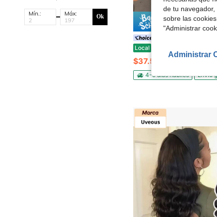
de tu navegador, 
Mín.:
Máx:
Ok
sobre las cookies
Ahorro de
"Administrar coo
Bling Hair Human Hai
bling hair Peluca de cabello humano rizado de 36 pulgadas, densidad 200, 3 en 1, sin costuras, con giro, sin pega
Local
-57%
Administrar 
$37.58
70+ vendidos
4-5 días hábiles
Envío g