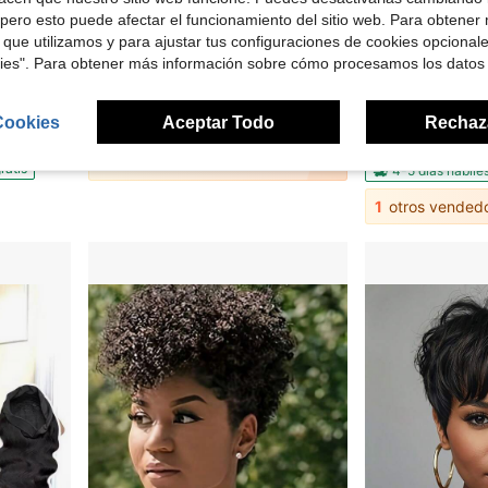
pero esto puede afectar el funcionamiento del sitio web. Para obtener
 que utilizamos y para ajustar tus configuraciones de cookies opcional
 $49.62
kies". Para obtener más información sobre cómo procesamos los datos
Peluca de cabello humano con parte en V para mujeres, peluca de cabello humano con ondas corporales, peluca con parte en U mejorada, sin pegamento ni cabello suelto, densidad de 250, cabello humano brasileño amigable para principiantes, color natural, 40 pulgadas
Peluca corta con flequillo, estilo pixie, de cabello hu
r
Local
-52%
Local
-58%
mento, ideal para principiantes, con cordón ajustable para mujer
#6 Más vendidos
$21.20
Cookies
Aceptar Todo
Rechaz
$17.04
1
otros vendedores
ratis
4-5 días hábile
1
otros vended