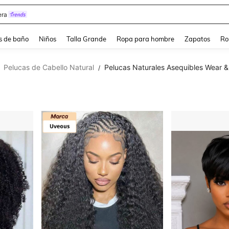
estidos Elegantes Para Fiesta De Gala
s de baño
Niños
Talla Grande
Ropa para hombre
Zapatos
Ro
Pelucas de Cabello Natural
Pelucas Naturales Asequibles Wear 
/