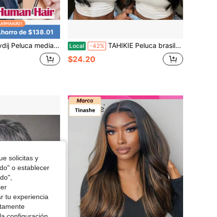
horro de $138.01
t 3 en 1 con diadema, peluca de 16 pulgadas, densidad del 200%, sin pegamento, lista para usar, con cordón, peluca media para principiantes, fácil de instalar, negro natural para mujer
TAHIKIE Peluca brasileña virgen ondulada con flequillo, densidad del 250 %, cabello humano natural, hecha a máquina sin pegamento, estilo versátil para cualquier ocasión. Peluca versátil | Peluca con cuerpo | Cabello humano brasileño.
Local
-42%
$24.20
e solicitas y
odo" o establecer
do",
cer
r tu experiencia
ctamente
la configuración