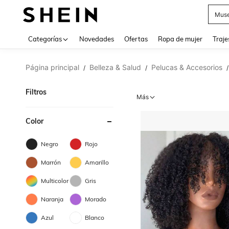
V
Categorías
Novedades
Ofertas
Ropa de mujer
Traje
Página principal
Belleza & Salud
Pelucas & Accesorios
/
/
/
Filtros
Más
Color
Negro
Rojo
Marrón
Amarillo
Multicolor
Gris
Naranja
Morado
Azul
Blanco