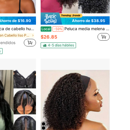
Ahorro de $16.90
Ahorro de $38.95
te Pixie corto, color negro 1B, corta y recta, con corte Pixie. Peluca de cabello humano en capas, hecha a máquina.
Peluca media melena de cabello humano rizado y rizado, densidad del 250%, se puede usar sin pegamento, 66 cm de largo, rizado 3 en 1 media peluca para mujeres con diadema sin costuras y sin problemas, fácil de usar para principiantes
Local
-59%
en Cabello liso Pelucas humanas asequibles para us
$26.85
endidos
4-5 días hábiles
s