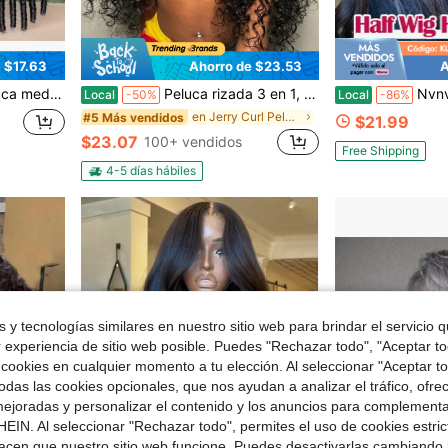
 $17.63
Ahorro de $23.53
A
espiral, 3 en 1, con diadema, fácil de usar para principiantes, para mujeres
Peluca rizada 3 en 1, media peluca con cordón ajustable, fácil de poner y usar, peluca de cabello humano con línea de cabello invisible, sin pegamento, Jerry Curly, fácil de poner y usar, peluca de ondas profundas, peluca de cabello humano con diadema ajustable y cordón ajustable para mujeres.
Nvnvdij Peluca media de cabello humano Kinky Straigh
Local
-50%
Local
-86%
en Jerry Curl Pelucas humanas asequibles para usar
#5 Más vendidos
$21.99
$23.07
100+ vendidos
Free Shipping
4-5 días hábiles
 y tecnologías similares en nuestro sitio web para brindar el servicio qu
r experiencia de sitio web posible. Puedes "Rechazar todo", "Aceptar t
 cookies en cualquier momento a tu elección. Al seleccionar "Aceptar to
das las cookies opcionales, que nos ayudan a analizar el tráfico, ofre
ejoradas y personalizar el contenido y los anuncios para complementa
EIN. Al seleccionar "Rechazar todo", permites el uso de cookies estri
acen que nuestro sitio web funcione. Puedes desactivarlas cambiando 