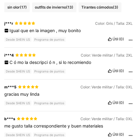
sin olor
(17)
outfits de invierno
(13)
Tirantes cómodos
(3)
j***r
Color: Gris / Talla: 2XL
Igual
que
en
la
imagen
,
muy
bonito
Útil
(0)
Desde SHEIN US
Programa de puntos
i***4
Color: Verde militar / Talla: 2XL
C
ó
mo
la
descripci
ó
n
,
si
lo
recomiendo
Útil
(0)
Desde SHEIN US
Programa de puntos
m***5
Color: Verde militar / Talla: 0XL
gracias
muy
linda
Útil
(0)
Desde SHEIN US
Programa de puntos
b***s
Color: Verde militar / Talla: 0XL
me
gusto
talla
correspondiente
y
buen
materiales
Útil
(0)
Desde SHEIN US
Programa de puntos