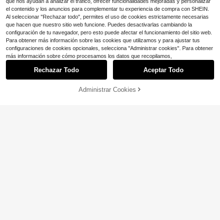
que nos ayudan a analizar el tráfico, ofrecer funcionalidades mejoradas y personalizar
el contenido y los anuncios para complementar tu experiencia de compra con SHEIN.
Al seleccionar "Rechazar todo", permites el uso de cookies estrictamente necesarias
que hacen que nuestro sitio web funcione. Puedes desactivarlas cambiando la
configuración de tu navegador, pero esto puede afectar el funcionamiento del sitio web.
Para obtener más información sobre las cookies que utilizamos y para ajustar tus
configuraciones de cookies opcionales, selecciona "Administrar cookies". Para obtener
más información sobre cómo procesamos los datos que recopilamos,
Rechazar Todo
Aceptar Todo
Administrar Cookies
6
¡72% DE DESCUENTO!
AÑADIR A LA BOLSA
15
#9 Más vendidos
en Largo Camisetas de talla grande
EMERY ROSE Camiseta de manga l
¡Casi agotado!
INAWLY Camiseta casual versátil d
arga holgada con cuello en V y esta
50+ vendidos
e mujer con cuello en V y estampad
#9 Más vendidos
#9 Más vendidos
en Largo Camisetas de talla grande
en Largo Camisetas de talla grande
mpado floral para mujer de talla gra
6
o de corazón en degradado, para pr
$
.52
-33%
nde
2.5k+ vendidos
¡Casi agotado!
¡Casi agotado!
imavera/verano
#9 Más vendidos
en Largo Camisetas de talla grande
8
$
.66
-25%
¡Casi agotado!