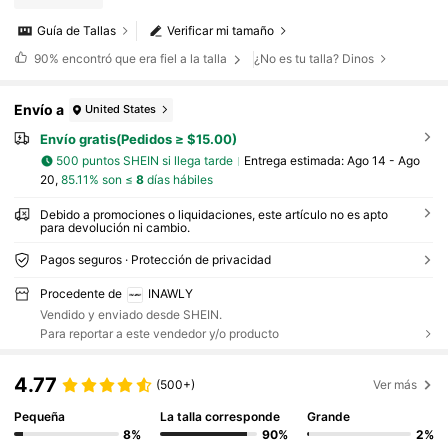
Guía de Tallas
Verificar mi tamaño
90%
encontró que era fiel a la talla
¿No es tu talla? Dinos
Envío a
United States
Envío gratis(Pedidos ≥ $15.00)
500 puntos SHEIN si llega tarde
Entrega estimada:
Ago 14 - Ago
20,
85.11% son ≤
8
días hábiles
Debido a promociones o liquidaciones, este artículo no es apto
para devolución ni cambio.
Pagos seguros · Protección de privacidad
Procedente de
INAWLY
Vendido y enviado desde SHEIN.
Para reportar a este vendedor y/o producto
4.77
(500+)
Ver más
Pequeña
La talla corresponde
Grande
8%
90%
2%