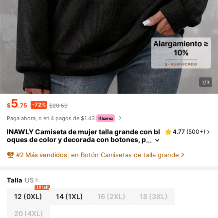
1/3
5
-72%
$
.75
$20.59
Paga ahora, o en 4 pagos de $1.43
INAWLY Camiseta de mujer talla grande con bl
4.77
(
500+
)
oques de color y decorada con botones, p
ara el Día de Acción de Gracias
#
2
Más vendidos
en Botón Camisetas de talla grande
Talla
US
10 left
12
(0XL)
14
(1XL)
16
(2XL)
18
(3XL)
20
(4XL)