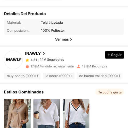
Detalles Del Producto
1.1M Seguidores
4.81
Material:
Tela tricotada
Composición:
100% Poliéster
1.1M Seguidores
4.81
Ver más
INAWLY
Seguir
1.1M Seguidores
4.81
k***k
pagó
Hace 5 horas
17.8M Vendido recientemente
18.8M Recompra
1.1M Seguidores
4.81
muy bonito (9999+)
lo adoro (9999+)
de buena calidad (9999+)
1.1M Seguidores
Estilos Combinados
4.81
Te podría gustar
1.1M Seguidores
4.81
1.1M Seguidores
4.81