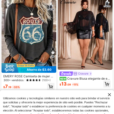
4
Ahorro de $3.60
Cravure
EMERY ROSE Camiseta de mujer co
Cravure Blusa elegante de esti
NEW
n estampado retro de la Ruta 66, ca
300+ vendidos
(100+)
lo chal con cuello alto, lazo, gasa n
13
miseta de manga larga casual de m
$
.09
-11%
egra, estampado asimétrico de lámi
7
ujer con estampado de lema, prima
$
.19
-33%
na dorada y plateada, bajo con vola
vera/verano, lavable a máquina
ntes, para fiestas y reuniones, talla
grande
Utilizamos cookies y tecnologías similares en nuestro sitio web para brindar el servicio
que solicitas y ofrecerte la mejor experiencia de sitio web posible. Puedes "Rechazar
todo", "Aceptar todo" o establecer tu preferencia de cookies en cualquier momento a tu
elección. Al seleccionar "Aceptar todo", estableceremos todas las cookies opcionales,