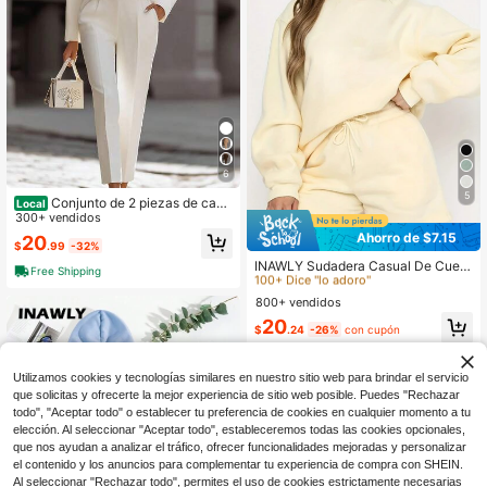
6
5
Conjunto de 2 piezas de cami
Local
sa y pantalones, camisa de satén c
300+ vendidos
on cuello alto y pantalones cortos d
Ahorro de $7.15
20
#5 Más vendidos
en Amarillo Conjuntos de dos piezas para mujer
$
.99
-32%
e cintura alta, atuendo elegante de
negocios
100+ Dice "lo adoro"
INAWLY Sudadera Casual De Cuell
Free Shipping
o Redondo De Color Sólido Con Ho
#5 Más vendidos
#5 Más vendidos
en Amarillo Conjuntos de dos piezas para mujer
en Amarillo Conjuntos de dos piezas para mujer
mbros Caídos Y Pantalones Cortos
800+ vendidos
100+ Dice "lo adoro"
100+ Dice "lo adoro"
De Cintura Con Cordón
#5 Más vendidos
en Amarillo Conjuntos de dos piezas para mujer
20
$
.24
-26%
con cupón
100+ Dice "lo adoro"
Utilizamos cookies y tecnologías similares en nuestro sitio web para brindar el servicio
que solicitas y ofrecerte la mejor experiencia de sitio web posible. Puedes "Rechazar
todo", "Aceptar todo" o establecer tu preferencia de cookies en cualquier momento a tu
elección. Al seleccionar "Aceptar todo", estableceremos todas las cookies opcionales,
que nos ayudan a analizar el tráfico, ofrecer funcionalidades mejoradas y personalizar
el contenido y los anuncios para complementar tu experiencia de compra con SHEIN.
Al seleccionar "Rechazar todo", permites el uso de cookies estrictamente necesarias