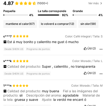
4.87
(1000+)
Ver más
Pequeña
La talla corresponde
Grande
4%
92%
4%
mantiene el calor
(67)
lo volveré a comprar
(12)
sin olor
(59)
c***7
Color: Café integral / Talla: S
Est
á
muy
bonito
y
calientito
me
gust
ó
mucho
Útil
(2)
Desde SHEIN US
Programa de puntos
s***k
Color: Morado / Talla: L
Calidad del producto:
Super
,
calientito
,
no
transparenta
Útil
(2)
Desde SHEIN US
Programa de puntos
1***n
Color: Morado / Talla: M
Calidad del producto:
muy
buena
Fiel a las imágenes del
producto:
sii
Descripción del aroma:
agradable
Material de
la tela:
gruesa
y
suave
Ajuste:
la
verdd
me
encant
ó