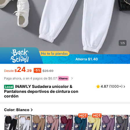
1/5
Ahorra $1.40
24
-5%
$
.29
$25.69
Desde
Paga ahora, o en 4 pagos de $6.07
INAWLY Sudadera unicolor &
4.87
(
1000+
)
Local
Pantalones deportivos de cintura con
cordón
Color: Blanco