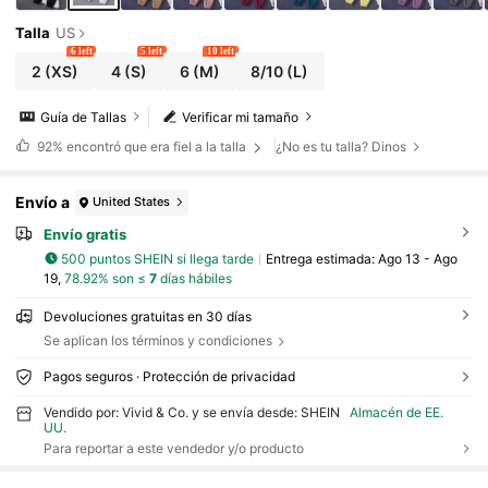
Talla
US
6 left
5 left
10 left
2
(XS)
4
(S)
6
(M)
8/10
(L)
Guía de Tallas
Verificar mi tamaño
92%
encontró que era fiel a la talla
¿No es tu talla? Dinos
Envío a
United States
Envío gratis
500 puntos SHEIN si llega tarde
Entrega estimada:
Ago 13 - Ago
19,
78.92% son ≤
7
días hábiles
Devoluciones gratuitas en 30 días
Se aplican los términos y condiciones
Pagos seguros · Protección de privacidad
Vendido por: Vivid & Co. y se envía desde: SHEIN
Almacén de EE.
UU.
Para reportar a este vendedor y/o producto