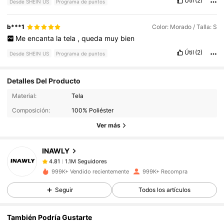
Útil
(2)
Desde SHEIN US
Programa de puntos
b***1
Color: Morado / Talla: S
Me
encanta
la
tela
,
queda
muy
bien
Útil
(2)
Desde SHEIN US
Programa de puntos
Detalles Del Producto
1.1M Seguidores
4.81
Material:
Tela
Composición:
100% Poliéster
Ver más
1.1M Seguidores
4.81
INAWLY
1.1M Seguidores
4.81
999K+ Vendido recientemente
999K+ Recompra
Seguir
Todos los artículos
1.1M Seguidores
4.81
También Podría Gustarte