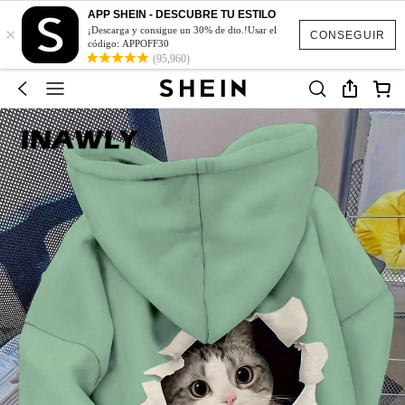
APP SHEIN - DESCUBRE TU ESTILO
×
¡Descarga y consigue un 30% de dto.!Usar el
CONSEGUIR
código: APPOFF30
(95,960)