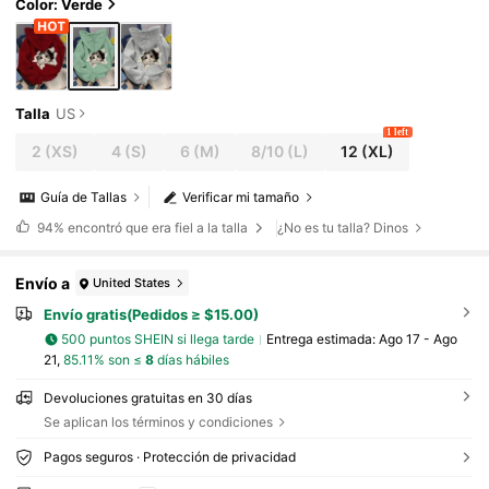
era de otoño para vuelta al colegio
Color: Verde
Talla
US
1 left
2
(XS)
4
(S)
6
(M)
8/10
(L)
12
(XL)
Guía de Tallas
Verificar mi tamaño
94%
encontró que era fiel a la talla
¿No es tu talla? Dinos
Envío a
United States
Envío gratis(Pedidos ≥ $15.00)
500 puntos SHEIN si llega tarde
Entrega estimada:
Ago 17 - Ago
21,
85.11% son ≤
8
días hábiles
Devoluciones gratuitas en 30 días
Se aplican los términos y condiciones
Pagos seguros · Protección de privacidad