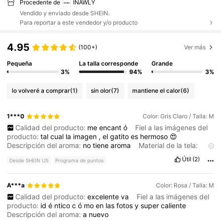
Procedente de
INAWLY
Vendido y enviado desde SHEIN.
Para reportar a este vendedor y/o producto
4.95
(100+)
Ver más
Pequeña
La talla corresponde
Grande
3%
94%
3%
lo volveré a comprar
(1)
sin olor
(7)
mantiene el calor
(6)
1***0
Color: Gris Claro / Talla: M
Calidad del producto:
me
encant
ó
Fiel a las imágenes del
producto:
tal
cual
la
imagen
,
el
gatito
es
hermoso
😍
Descripción del aroma:
no
tiene
aroma
Material de la tela:
suave
y
abriga
bien
.
Útil
(2)
Desde SHEIN US
Programa de puntos
A***a
Color: Rosa / Talla: M
Calidad del producto:
excelente
va
Fiel a las imágenes del
producto:
id
é
ntico
c
ó
mo
en
las
fotos
y
super
caliente
Descripción del aroma:
a
nuevo