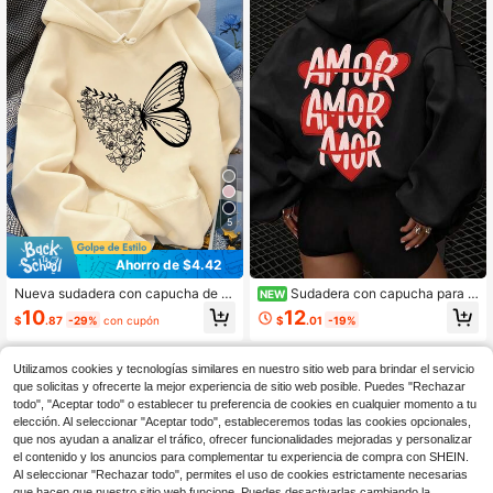
5
Ahorro de $4.42
Nueva sudadera con capucha de m
Sudadera con capucha para m
NEW
oda para mujer otoño/invierno, esta
ujer de manga larga y cuello redond
10
12
$
.87
-29%
con cupón
$
.01
-19%
mpado de mariposa, suave y cómod
o, estilo casual minimalista versátil,
a, forrada de felpa, top casual de ot
nueva moda de vacaciones de otoñ
oño
o, con estampado de tema de amor
Utilizamos cookies y tecnologías similares en nuestro sitio web para brindar el servicio
y graffiti callejero español
que solicitas y ofrecerte la mejor experiencia de sitio web posible. Puedes "Rechazar
todo", "Aceptar todo" o establecer tu preferencia de cookies en cualquier momento a tu
elección. Al seleccionar "Aceptar todo", estableceremos todas las cookies opcionales,
que nos ayudan a analizar el tráfico, ofrecer funcionalidades mejoradas y personalizar
el contenido y los anuncios para complementar tu experiencia de compra con SHEIN.
Al seleccionar "Rechazar todo", permites el uso de cookies estrictamente necesarias
que hacen que nuestro sitio web funcione. Puedes desactivarlas cambiando la