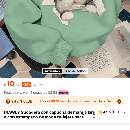
Artículos
Guia de tallas
1/5
10
-34%
$
.12
$15.29
Paga ahora, o en 4 pagos de $2.53
Ahorra
$0.51
en este artículo después de unirte.
INAWLY Sudadera con capucha de manga larg
4.95
(
100+
)
a con estampado de moda callejera para
mujer, ideal para primavera/otoño, gradu
ación, vuelta al colegio, para maestras, sudad