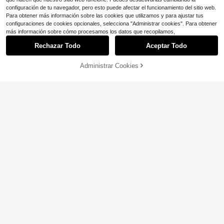
configuración de tu navegador, pero esto puede afectar el funcionamiento del sitio web.
Para obtener más información sobre las cookies que utilizamos y para ajustar tus
configuraciones de cookies opcionales, selecciona "Administrar cookies". Para obtener
más información sobre cómo procesamos los datos que recopilamos,
Rechazar Todo
Aceptar Todo
Administrar Cookies
¡34% DE DESCUENTO!
AÑADIR A LA BOLSA
Ahorro de $5.72
Ahorro de $2.83
INAWLY Sudadera casual con capu
Sudadera con capucha de manga l
cha y bolsillo con estampado de letr
arga con gráfico de flores para muje
¡Casi agotado!
Solo quedan 2
as para mujeres, manga larga, para
r, con cordón y bolsillo, estilo casual
100+ vendidos
(1000+)
13
graduación, regreso a la escuela, gr
holgado y versátil para vacaciones
$
.66
-17%
11
aduación, maestras, sudadera de ot
$
.17
-34%
con cupón
oño para regreso a clases