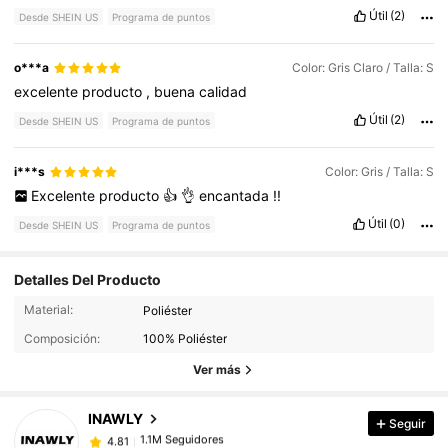
Útil
(2)
Desde SHEIN US
Programa de puntos
o***a
Color: Gris Claro / Talla: S
excelente
producto
,
buena
calidad
Útil
(2)
Desde SHEIN US
Programa de puntos
i***s
Color: Gris / Talla: S
Excelente
producto
👍
👌
encantada
!!
Útil
(0)
Desde SHEIN US
Programa de puntos
Detalles Del Producto
1.1M Seguidores
4.81
Material:
Poliéster
Composición:
100% Poliéster
1.1M Seguidores
Ver más
4.81
INAWLY
Seguir
1.1M Seguidores
4.81
p***a
pagó
Hace 5 horas