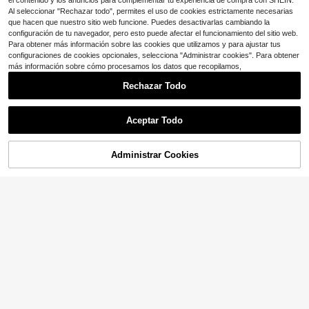
el contenido y los anuncios para complementar tu experiencia de compra con SHEIN.
Al seleccionar "Rechazar todo", permites el uso de cookies estrictamente necesarias
que hacen que nuestro sitio web funcione. Puedes desactivarlas cambiando la
configuración de tu navegador, pero esto puede afectar el funcionamiento del sitio web.
Para obtener más información sobre las cookies que utilizamos y para ajustar tus
configuraciones de cookies opcionales, selecciona "Administrar cookies". Para obtener
más información sobre cómo procesamos los datos que recopilamos,
Rechazar Todo
Aceptar Todo
17
23
Administrar Cookies
¡23% DE DESCUENTO!
AÑADIR A LA BOLSA
Ahorro de $2.33
Venta Flash
Ahorro de $1.19
Airaco
#LooksCoquetos
Airaco Camiseta casual versátil de
GLAMSKIN Camiseta corta de man
mujer con cuello polo y manga cort
300+ vendidos
ga corta con cuello cuadrado y ray
#2 Más vendidos
en 0~7 USD Tops, blusas y camisetas de mujer
a de unicolor
as básicas para mujer, verano/otoñ
7
10k+ vendidos
$
.56
-24%
con cupón
o, ajuste ceñido, top casual sexy, a
7
decuado para regreso a la escuela,
$
.30
-14%
salidas, vacaciones en la playa