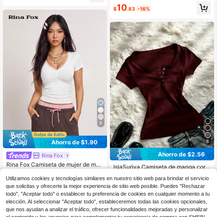
e encaje ajuste ceñido manga larga
ano
10
cuello en V, adecuado para uso diar
$
.83
-16%
io y desplazamientos
8
Ahorro de $1.90
6
Ahorro de $2.56
Rina Fox
Rina Fox Camiseta de mujer de man
IslaSuriya Camiseta de manga cort
ga corta con volantes, parches de e
200+ vendidos
a casual de color borgoña para muj
600+ vendidos
ncaje y versátil
Utilizamos cookies y tecnologías similares en nuestro sitio web para brindar el servicio
er, de verano
6
6
$
.69
-22%
con cupón
$
.23
-29%
que solicitas y ofrecerte la mejor experiencia de sitio web posible. Puedes "Rechazar
todo", "Aceptar todo" o establecer tu preferencia de cookies en cualquier momento a tu
elección. Al seleccionar "Aceptar todo", estableceremos todas las cookies opcionales,
que nos ayudan a analizar el tráfico, ofrecer funcionalidades mejoradas y personalizar