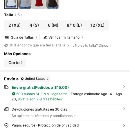
Talla
US
2
(XS)
4
(S)
6
(M)
8/10
(L)
12
(XL)
Guía de Tallas
Verificar mi tamaño
91%
encontró que era fiel a la talla
¿No es tu talla? Dinos
Más Opciones
Corto
Envío a
United States
Envío gratis(Pedidos ≥ $15.00)
500 puntos SHEIN si llega tarde
Entrega estimada:
Ago 14 - Ago
20,
85.11% son ≤
8
días hábiles
Devoluciones gratuitas en 30 días
Se aplican los términos y condiciones
Pagos seguros · Protección de privacidad