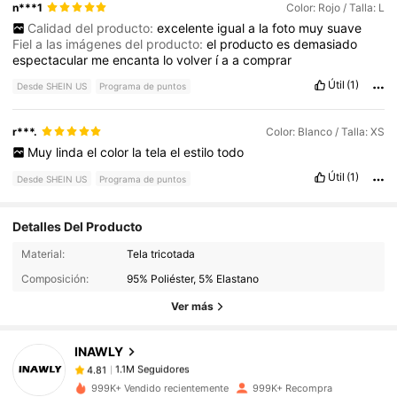
n***1
Color: Rojo / Talla: L
Calidad del producto:
excelente
igual
a
la
foto
muy
suave
Fiel a las imágenes del producto:
el
producto
es
demasiado
espectacular
me
encanta
lo
volver
í
a
a
comprar
Útil
(1)
Desde SHEIN US
Programa de puntos
r***.
Color: Blanco / Talla: XS
Muy
linda
el
color
la
tela
el
estilo
todo
Útil
(1)
Desde SHEIN US
Programa de puntos
Detalles Del Producto
1.1M Seguidores
4.81
Material:
Tela tricotada
Composición:
95% Poliéster, 5% Elastano
1.1M Seguidores
4.81
Ver más
INAWLY
1.1M Seguidores
4.81
k***t
pagó
Hace 16 horas
999K+ Vendido recientemente
999K+ Recompra