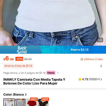
1/5
Ahorra $2.13
6
-23%
¡Últimos 2 días
$
.96
$9.09
Ahorros Extra de $1.13
Paga ahora, o en 4 pagos de $1.74
INAWLY Camiseta Con Media Tapeta Y
4.79
(
1000+
)
Botones De Color Liso Para Mujer
Color: Blanco