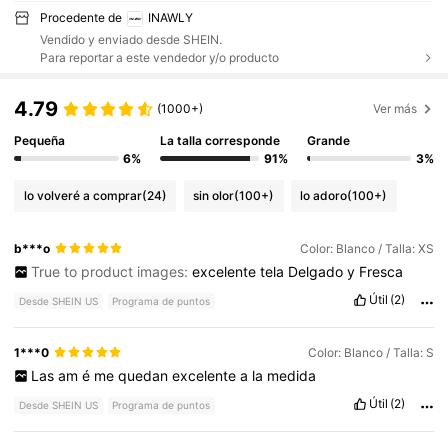
Procedente de
INAWLY
Vendido y enviado desde SHEIN.
Para reportar a este vendedor y/o producto
4.79
(1000+)
Ver más
Pequeña
La talla corresponde
Grande
6%
91%
3%
lo volveré a comprar
(24)
sin olor
(100+)
lo adoro
(100+)
b***o
Color: Blanco / Talla: XS
True to product images:
excelente
tela
Delgado
y
Fresca
Útil
(2)
Desde SHEIN US
Programa de puntos
1***0
Color: Blanco / Talla: S
Las
am
é
me
quedan
excelente
a
la
medida
Útil
(2)
Desde SHEIN US
Programa de puntos