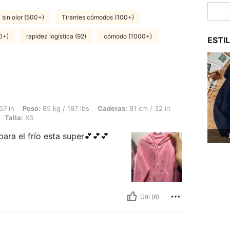
sin olor (500+)
Tirantes cómodos (100+)
0+)
rapidez logística (92)
cómodo (1000+)
ESTI
85 kg / 187 lbs, Caderas: 81 cm / 32 in, Cintura: 59 cm / 23 in, Busto: 70 cm / 28 
57 in
Peso:
85 kg / 187 lbs
Caderas:
81 cm / 32 in
Talla:
XS
para el frío esta super💕💕💕
1
Útil (6)