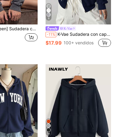
6
toño/invierno, minimalista y linda, con diseño de fantasma y calabaza, casual, versátil, cálida y con forro térmico
K-Vae
K-Vae Sudadera con capucha de punto de manga larga y cierre de cremallera en color azul marino sólido para mujer en otoño/invierno
-11%
$17.99
100+ vendidos
15