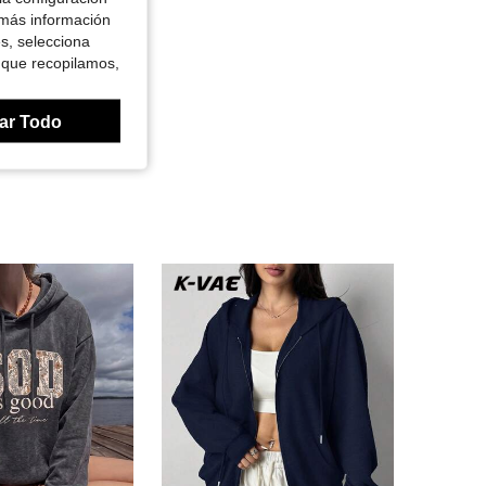
 más información
es, selecciona
 que recopilamos,
ar Todo