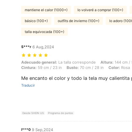
mantiene el calor (1000+)
lo volveré a comprar (100+)
básico (100+)
outfits de invierno (100+)
lo adoro (100
talla equivocada (100+)
S***r
6 Aug,2024
Adecuado general: La talla corresponde, Altura: 144 cm / 57 in, Peso: 
Adecuado general:
La talla corresponde
Altura:
144 cm / 
Cintura:
59 cm / 23 in
Busto:
70 cm / 28 in
Color:
Rosa
Me encanto el color y todo la tela muy calientita 
Traducir
Desde SHEIN US
Programa de puntos
l***0
9 Sep,2024