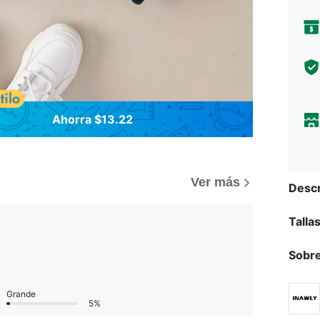
Ahorra $13.22
)
Ver más
Descr
Talla
Sobre
Grande
5%