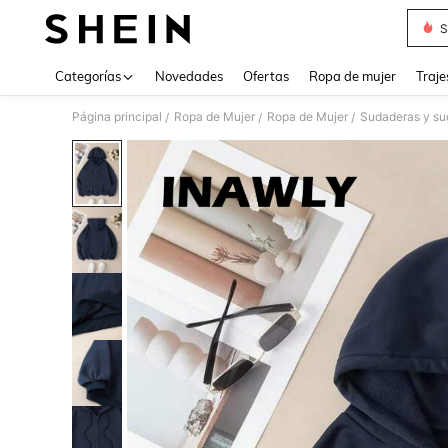
S
Use up 
Categorías
Novedades
Ofertas
Ropa de mujer
Traje
Página principal
Ropa de Mujer
Ropa de Mujer
Sudaderas y su
/
/
/