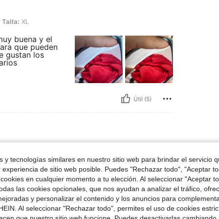
Talla:
XL
muy buena y el
s para que pueden
e gustan los
arios
Útil (5)
55 kg / 121 lbs, Cintura: 69 cm / 27 in, Color: Azul, Talla: XL
61 in
Peso:
55 kg / 121 lbs
Cintura:
69 cm / 27 in
 y tecnologías similares en nuestro sitio web para brindar el servicio qu
r experiencia de sitio web posible. Puedes "Rechazar todo", "Aceptar t
abriga bastante
 cookies en cualquier momento a tu elección. Al seleccionar "Aceptar to
das las cookies opcionales, que nos ayudan a analizar el tráfico, ofre
ejoradas y personalizar el contenido y los anuncios para complementa
EIN. Al seleccionar "Rechazar todo", permites el uso de cookies estri
acen que nuestro sitio web funcione. Puedes desactivarlas cambiando 