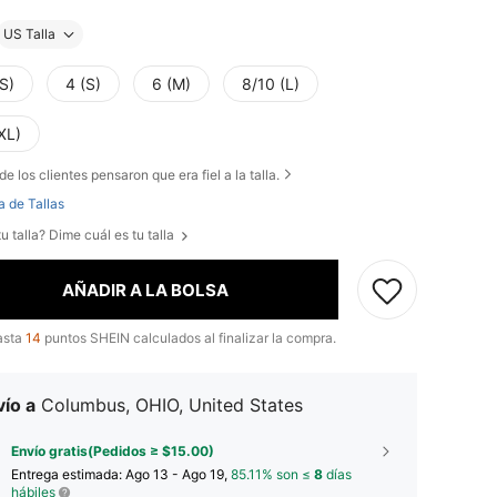
US Talla
S)
4 (S)
6 (M)
8/10 (L)
XL)
de los clientes pensaron que era fiel a la talla.
a de Tallas
u talla? Dime cuál es tu talla
AÑADIR A LA BOLSA
asta
14
puntos SHEIN calculados al finalizar la compra.
ío a
Columbus, OHIO, United States
Envío gratis(Pedidos ≥ $15.00)
Entrega estimada:
Ago 13 - Ago 19,
85.11% son ≤
8
días
hábiles