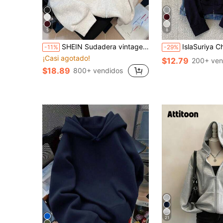
5
8
SHEIN Sudadera vintage minimalista estadounidense, chaqueta de sudadera de moda y distintiva para mujer para otoño/invierno
IslaSuriya Chaqueta con capucha de manga larga
-11%
-29%
¡Casi agotado!
$12.79
200+ ven
$18.89
800+ vendidos
21