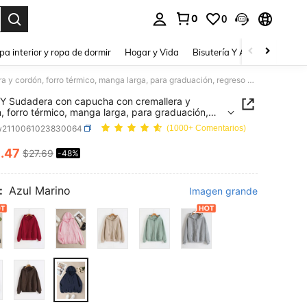
0
0
a. Press Enter to select.
pa interior y ropa de dormir
Hogar y Vida
Bisutería Y Accesorios
Be
INAWLY Sudadera con capucha con cremallera y cordón, forro térmico, manga larga, para graduación, regreso a la escuela, graduación, maestras, sudadera de otoño para regreso a la escuela
 Sudadera con capucha con cremallera y
, forro térmico, manga larga, para graduación,
o a la escuela, graduación, maestras, sudadera de
w2110061023830064
(1000+ Comentarios)
para regreso a la escuela
4
.47
$27.69
-48%
ICE AND AVAILABILITY
:
Azul Marino
Imagen grande