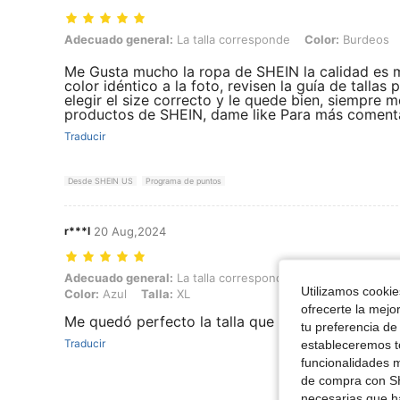
Adecuado general: La talla corresponde, Color: Burdeos, Talla: XL
Adecuado general:
La talla corresponde
Color:
Burdeos
Me Gusta mucho la ropa de SHEIN la calidad es 
color idéntico a la foto, revisen la guía de talla
elegir el size correcto y le quede bien, siempre m
productos de SHEIN, dame like Para más coment
Traducir
Desde SHEIN US
Programa de puntos
r***l
20 Aug,2024
Adecuado general: La talla corresponde, Altura: 155 cm / 61 in, Peso: 
Adecuado general:
La talla corresponde
Altura:
155 cm / 
Utilizamos cookies
Color:
Azul
Talla:
XL
ofrecerte la mejo
Me quedó perfecto la talla que corresponde y si 
tu preferencia de
Traducir
estableceremos to
funcionalidades m
de compra con SH
necesarias que h