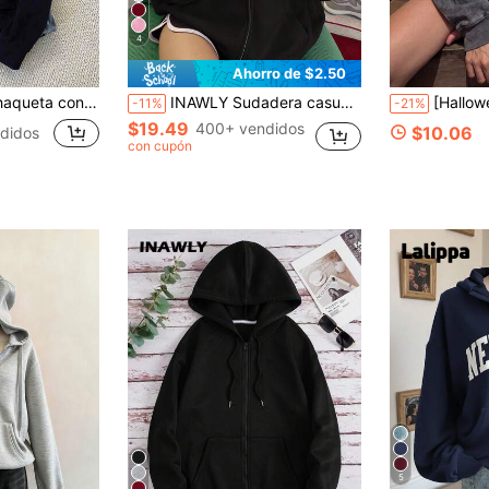
4
Ahorro de $2.50
, minimalista y casual de unicolor para mujer
INAWLY Sudadera casual holgada con cremallera frontal, de manga larga y hombros caídos, de unicolor, para otoño
[Halloween] Sudadera con capucha para mujer, nueva de o
-11%
-21%
$19.49
400+ vendidos
$10.06
didos
con cupón
5