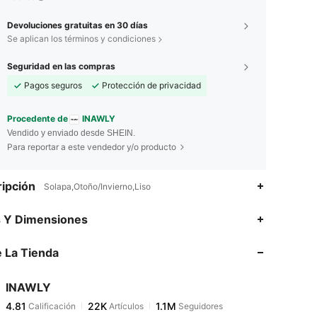
Devoluciones gratuitas en 30 días
Se aplican los términos y condiciones
Seguridad en las compras
Pagos seguros
Protección de privacidad
Procedente de
INAWLY
Vendido y enviado desde SHEIN.
Para reportar a este vendedor y/o producto
ipción
Solapa,Otoño/Invierno,Liso
4.81
22K
1.1M
s Y Dimensiones
 La Tienda
4.81
22K
1.1M
INAWLY
4.81
22K
1.1M
Calificación
Artículos
Seguidores
l***m
pagó
Hace 5 horas