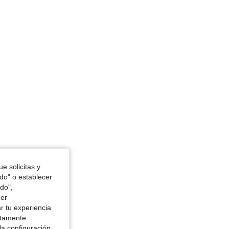
e solicitas y
odo" o establecer
do",
cer
r tu experiencia
ctamente
la configuración