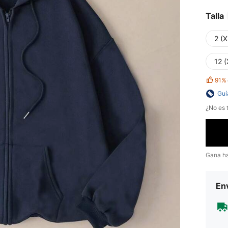
Talla
2 (X
12 (
91%
Guí
¿No es t
Gana h
Env