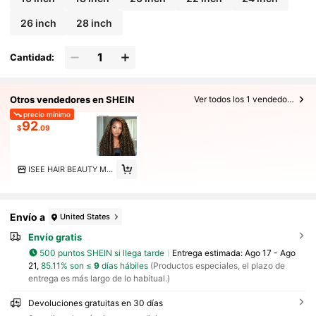
26 inch
28 inch
Cantidad:
Otros vendedores en SHEIN
Ver todos los 1 vendedores
precio mínimo
92
$
.09
ISEE HAIR BEAUTY Marketplace
Envío a
United States
Envío gratis
500 puntos SHEIN si llega tarde
Entrega estimada:
Ago 17 - Ago
21,
85.11% son ≤
9
días hábiles
(Productos especiales, el plazo de
entrega es más largo de lo habitual.)
Devoluciones gratuitas en 30 días