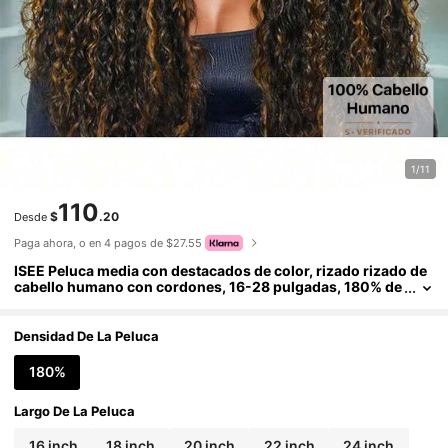
1/11
110
$
.20
Desde
Paga ahora, o en 4 pagos de $27.55
ISEE Peluca media con destacados de color, rizado rizado de
cabello humano con cordones, 16-28 pulgadas, 180% de
densidad, cabello largo 3 EN 1 Peluca media sin costuras,
volteable, de alta calidad para uso diario para principiantes
Densidad De La Peluca
180%
Largo De La Peluca
16 inch
18 inch
20 inch
22 inch
24 inch