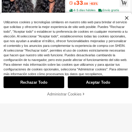
33
13x4HD, cabello humano virgen br
$
.08
-63%
asileño, peluca bob pre-depilada co
n rizos profundos, color natural
4-5 días hábiles
Envío gratis
Utilizamos cookies y tecnologías similares en nuestro sitio web para brindar el servicio
que solicitas y ofrecerte la mejor experiencia de sitio web posible. Puedes "Rechazar
todo", "Aceptar todo" o establecer tu preferencia de cookies en cualquier momento a tu
elección. Al seleccionar "Aceptar todo", estableceremos todas las cookies opcionales,
que nos ayudan a analizar el tráfico, ofrecer funcionalidades mejoradas y personalizar
el contenido y los anuncios para complementar tu experiencia de compra con SHEIN.
Al seleccionar "Rechazar todo", permites el uso de cookies estrictamente necesarias
Ahorro de $35.11
que hacen que nuestro sitio web funcione. Puedes desactivarlas cambiando la
configuración de tu navegador, pero esto puede afectar el funcionamiento del sitio web.
Tinashe
Para obtener más información sobre las cookies que utilizamos y para ajustar tus
Tinashe Peluca media 3 en 1 con o
configuraciones de cookies opcionales, selecciona "Administrar cookies". Para obtener
81
ndas naturales rizadas de playa, ca
$
.93
-30%
más información sobre cómo procesamos los datos que recopilamos,
bello humano, apariencia de cuero
$75.38
con cupón
cabelludo, densidad 180%, sin dejar
Rechazar Todo
Aceptar Todo
cabello suelto, cabello humano bras
ileño, color natural, para mujeres, p
eluca sin pegamento, clip & go
Administrar Cookies
AÑADIR A LA BOLSA
Ahorro de $85.35
KLAIYI
Pelucas de encaje sin pegam
Local
ento Klaiyi Yaki Straight Put On and
93
$
.85
-48%
Go 7x5 Bye Bye Knots Peluca de e
ncaje de cabello humano Pre despl
4-5 días hábiles
Free Shipping
umada Pre blanqueada Knots Peluc
a de cabello humano sin pegament