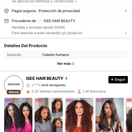
Se aplican los términos y condiciones
Pagos seguros · Protección de privacidad
Procedente de
ISEE HAIR BEAUTY
Vendido y enviado desde SHEIN.
Para reportar a este vendedor y/o producto
Detalles Del Producto
52K Seguidores
4.82
Material:
Cabello humano
52K Seguidores
4.82
Ver más
52K Seguidores
4.82
ISEE HAIR BEAUTY
Seguir
s***0
está navegando
52K Seguidores
4.82
2.2K Vendido recientemente
1.3K Recompra
52K Seguidores
4.82
52K Seguidores
4.82
52K Seguidores
4.82