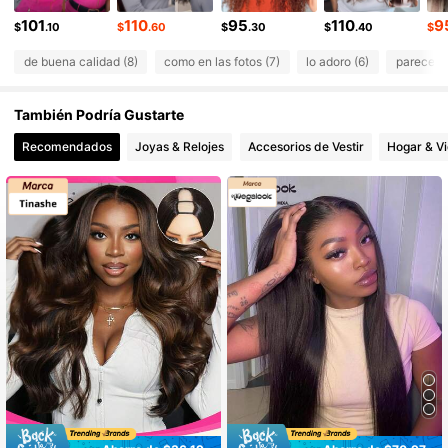
101
110
95
110
9
$
.10
$
.60
$
.30
$
.40
$
52K Seguidores
4.82
de buena calidad (8)
como en las fotos (7)
lo adoro (6)
parece na
52K Seguidores
4.82
También Podría Gustarte
52K Seguidores
4.82
Recomendados
Joyas & Relojes
Accesorios de Vestir
Hogar & V
52K Seguidores
4.82