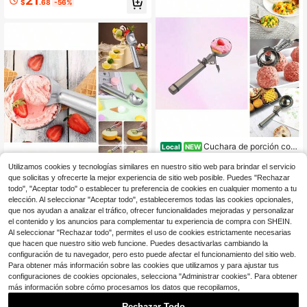
21
$
.68
-56%
° 1 1/2 cucharadita
Cuchara de porción con
Local
NEW
mango largo de acero inoxidable, c
Solo quedan 10
ucharas de liberación #10, cuchara
Utilizamos cookies y tecnologías similares en nuestro sitio web para brindar el servicio
18
$
.87
-52%
de masa de galletas de 3 1/4 OZ, m
que solicitas y ofrecerte la mejor experiencia de sitio web posible. Puedes "Rechazar
Cuchara, Aluminio de 1 pulga
Local
asa de cupcakes,
da, Antiadherente, Plata Brillante de
todo", "Aceptar todo" o establecer tu preferencia de cookies en cualquier momento a tu
Solo quedan 10
una sola pieza de aluminio, Mango
elección. Al seleccionar "Aceptar todo", estableceremos todas las cookies opcionales,
8
$
.77
-50%
anti-congelación, Corta helado dur
que nos ayudan a analizar el tráfico, ofrecer funcionalidades mejoradas y personalizar
o y sorbete, Solo lavar a mano
el contenido y los anuncios para complementar tu experiencia de compra con SHEIN.
Al seleccionar "Rechazar todo", permites el uso de cookies estrictamente necesarias
que hacen que nuestro sitio web funcione. Puedes desactivarlas cambiando la
configuración de tu navegador, pero esto puede afectar el funcionamiento del sitio web.
Para obtener más información sobre las cookies que utilizamos y para ajustar tus
configuraciones de cookies opcionales, selecciona "Administrar cookies". Para obtener
más información sobre cómo procesamos los datos que recopilamos,
Rechazar Todo