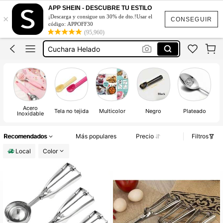
Ice Cream Scoop
APP SHEIN - DESCUBRE TU ESTILO
×
¡Descarga y consigue un 30% de dto.!Usar el
Cuchara De Helado
CONSEGUIR
código: APPOFF30
(95,960)
Boleadora De Helado
Cuchara Helado
Scoop De Helado
Ice Cream Scoop
Cuchara De Helado
Acero
Tela no tejida
Multicolor
Negro
Plateado
Inoxidable
Recomendados
Más populares
Precio
Filtros
Local
Color