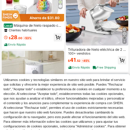
Ahorro de $31.80
Máquina de hielo raspado co
Local
n botones ajustables y función eléc
Clientes habituales
trica para hacer hielo. Es capaz de
28
producir deliciosos helados esponjo
$
.00
-53%
sos, hielo raspado y hielo picado. Id
8
Envío Rápido
eal para fiestas de cumpleaños, co
Trituradora de hielo eléctrica de 2 c
mo regalo, ¡imprescindible para el v
uchillas, 65 kg/h, para granizados, d
100+ vendidos
erano! Fabricada en material PP.
e acero inoxidable con recipiente y
41
$
.52
-45%
tapa, 300 W, 2000 RPM, para uso d
oméstico y comercial, color platead
Envío Rápido
Free Shipping
o
Utilizamos cookies y tecnologías similares en nuestro sitio web para brindar el servicio
que solicitas y ofrecerte la mejor experiencia de sitio web posible. Puedes "Rechazar
todo", "Aceptar todo" o establecer tu preferencia de cookies en cualquier momento a tu
elección. Al seleccionar "Aceptar todo", estableceremos todas las cookies opcionales,
que nos ayudan a analizar el tráfico, ofrecer funcionalidades mejoradas y personalizar
el contenido y los anuncios para complementar tu experiencia de compra con SHEIN.
Al seleccionar "Rechazar todo", permites el uso de cookies estrictamente necesarias
Clientes habituales
que hacen que nuestro sitio web funcione. Puedes desactivarlas cambiando la
Solo quedan 10
Yabano Trituradoras & afeitad
configuración de tu navegador, pero esto puede afectar el funcionamiento del sitio web.
Local
oras de hielo
Para obtener más información sobre las cookies que utilizamos y para ajustar tus
Clientes habituales
Clientes habituales
configuraciones de cookies opcionales, selecciona "Administrar cookies". Para obtener
Solo quedan 10
Solo quedan 10
49
1
$
.99