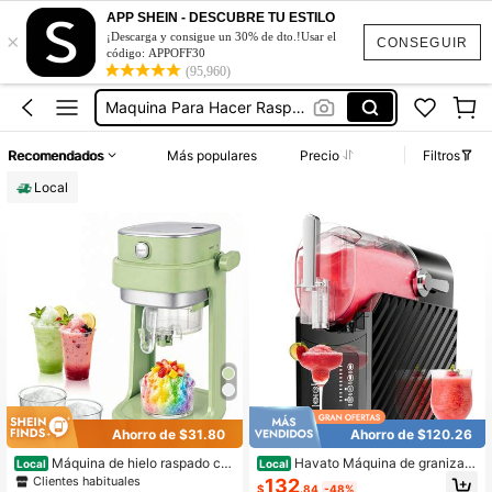
Máquina De Hielo
APP SHEIN - DESCUBRE TU ESTILO
×
Trituradora De Hielo
¡Descarga y consigue un 30% de dto.!Usar el
CONSEGUIR
código: APPOFF30
Moledor De Hielo
(95,960)
Maquina Para Hacer Raspados Hielo
Máquina Para Raspar Hielo
Recomendados
Más populares
Precio
Filtros
Máquina De Hielo
Local
Trituradora De Hielo
Ahorro de $31.80
Ahorro de $120.26
Máquina de hielo raspado co
Havato Máquina de granizad
Local
Local
n botones ajustables y función eléc
os sin necesidad de hielo, máquina
Clientes habituales
132
$
.84
-48%