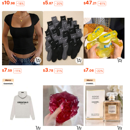
10
5
47
$
.98
$
.87
$
.21
-18%
-20%
-61%
7
3
7
$
.59
$
.78
$
.06
-11%
-21%
-22%