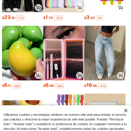
23
1
3
$
.19
$
.79
$
.33
-11%
-25%
-5%
6
6
19
$
.11
$
.49
$
.58
-48%
-58%
-41%
Utilizamos cookies y tecnologías similares en nuestro sitio web para brindar el servicio
que solicitas y ofrecerte la mejor experiencia de sitio web posible. Puedes "Rechazar
todo", "Aceptar todo" o establecer tu preferencia de cookies en cualquier momento a tu
elección. Al seleccionar "Aceptar todo", estableceremos todas las cookies opcionales,