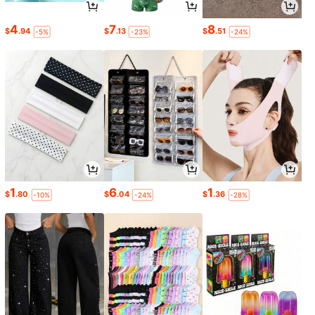
4
7
8
$
.94
$
.13
$
.51
-5%
-23%
-24%
1
6
1
$
.80
$
.04
$
.36
-10%
-24%
-28%