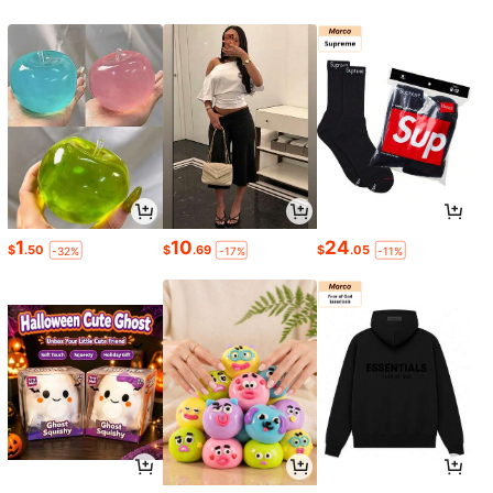
1
10
24
$
.50
$
.69
$
.05
-32%
-17%
-11%