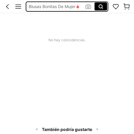
Blusas Bonitas De Mujer
Conjunto De Dos Piezas Mujer
Squishies
Vestidos De Mujer Casual
No hay coincidencias.
Vestidos Elegantes De Mujer
También podría gustarte