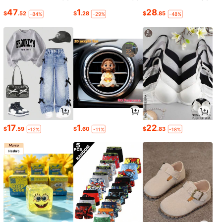
47
1
28
$
.52
$
.28
$
.85
-84%
-29%
-48%
17
1
22
$
.59
$
.60
$
.83
-12%
-11%
-18%