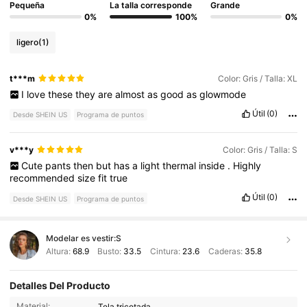
Pequeña
La talla corresponde
Grande
0%
100%
0%
ligero
(1)
t***m
Color: Gris / Talla: XL
I
love
these
they
are
almost
as
good
as
glowmode
Útil
(0)
Desde SHEIN US
Programa de puntos
v***y
Color: Gris / Talla: S
Cute
pants
then
but
has
a
light
thermal
inside
.
Highly
recommended
size
fit
true
Útil
(0)
Desde SHEIN US
Programa de puntos
Modelar es vestir:
S
Altura:
68.9
Busto:
33.5
Cintura:
23.6
Caderas:
35.8
Detalles Del Producto
58K Seguidores
4.85
Material:
Tela tricotada