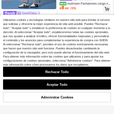
mulinsen Pantalones cargo ne
NEW
8
gros para mujer, cintura elástica co
$
.69
-11%
n cordón, múltiples bolsillos, pierna
CourtClass
ancha con bajo cónico, pantalones
largos convertibles
CourtClass CourtClass Pantalones
Utilizamos cookies y tecnologías similares en nuestro sitio web para brindar el servicio
13
de chándal rectos y holgados con b
$
.85
-51%
que solicitas y ofrecerte la mejor experiencia de sitio web posible. Puedes "Rechazar
ordado de letras para uso casual di
todo", "Aceptar todo" o establecer tu preferencia de cookies en cualquier momento a tu
ario de mujer
elección. Al seleccionar "Aceptar todo", estableceremos todas las cookies opcionales,
que nos ayudan a analizar el tráfico, ofrecer funcionalidades mejoradas y personalizar
el contenido y los anuncios para complementar tu experiencia de compra con SHEIN.
Al seleccionar "Rechazar todo", permites el uso de cookies estrictamente necesarias
que hacen que nuestro sitio web funcione. Puedes desactivarlas cambiando la
configuración de tu navegador, pero esto puede afectar el funcionamiento del sitio web.
Para obtener más información sobre las cookies que utilizamos y para ajustar tus
configuraciones de cookies opcionales, selecciona "Administrar cookies". Para obtener
más información sobre cómo procesamos los datos que recopilamos,
Rechazar Todo
Aceptar Todo
Emporio Armani
Exploreva
Pantalones de viscosa y
Local
NEW
Administrar Cookies
111
felpa para mujer de Emporio Armani
Exploreva Pantalones de chándal c
¡51% DE DESCUENTO!
AÑADIR A LA BOLSA
$
.66
-52%
11
con puños Variante 1
asuales para mujer de cintura elásti
$
.95
-42%
ca y unicolor para uso al aire libre
Free Shipping