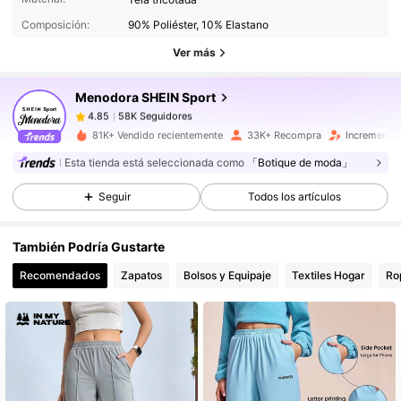
Composición:
90% Poliéster, 10% Elastano
58K Seguidores
4.85
Ver más
Menodora SHEIN Sport
58K Seguidores
4.85
B***T
pagó
Hace 1 día
81K+ Vendido recientemente
33K+ Recompra
Incremento 
Esta tienda está seleccionada como
「Botique de moda」
58K Seguidores
4.85
Seguir
Todos los artículos
58K Seguidores
4.85
También Podría Gustarte
Recomendados
Zapatos
Bolsos y Equipaje
Textiles Hogar
Ro
58K Seguidores
4.85
58K Seguidores
4.85