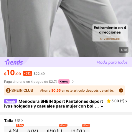
1/10
10
-51%
$
.99
$22.49
Paga ahora, o en 4 pagos de $2.74
Ahorra
$0.55
en este artículo después de unirte.
Menodora SHEIN Sport Pantalones deport
5.00
(
2
)
ivos holgados y casuales para mujer con bol
sillos, para otoño/invierno
Talla
US
8 left
6 left
8 left
4
(S)
6
(M)
8/10
(L)
12
(XL)