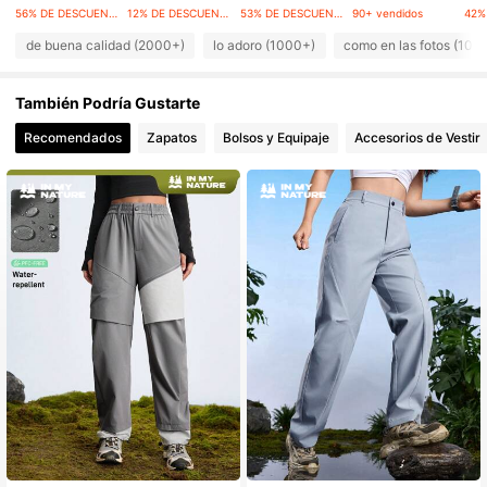
56% DE DESCUENTO
12% DE DESCUENTO
53% DE DESCUENTO
90+ vendidos
217K Seguidores
4.85
de buena calidad (2000+)
lo adoro (1000+)
como en las fotos (100
También Podría Gustarte
217K Seguidores
4.85
Recomendados
Zapatos
Bolsos y Equipaje
Accesorios de Vestir
217K Seguidores
4.85
217K Seguidores
4.85
217K Seguidores
4.85