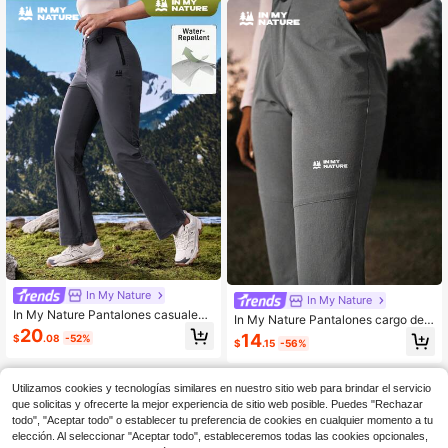
In My Nature
In My Nature
In My Nature Pantalones casuales
In My Nature Pantalones cargo de
para senderismo de pierna recta co
20
mujer para deportes al aire casual c
14
$
.08
-52%
n diseño de cremallera lateral e imp
$
.15
-56%
on vuelo
resión botánica para mujeres
Utilizamos cookies y tecnologías similares en nuestro sitio web para brindar el servicio
que solicitas y ofrecerte la mejor experiencia de sitio web posible. Puedes "Rechazar
todo", "Aceptar todo" o establecer tu preferencia de cookies en cualquier momento a tu
elección. Al seleccionar "Aceptar todo", estableceremos todas las cookies opcionales,