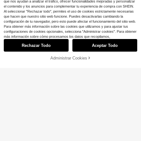
que nos ayudan a analizar el tráfico, ofrecer funcionalidades mejoradas y personalizar
el contenido y los anuncios para complementar tu experiencia de compra con SHEIN.
Al seleccionar "Rechazar todo", permites el uso de cookies estrictamente necesarias
que hacen que nuestro sitio web funcione. Puedes desactivarlas cambiando la
configuración de tu navegador, pero esto puede afectar el funcionamiento del sitio web.
Para obtener más información sobre las cookies que utilizamos y para ajustar tus
configuraciones de cookies opcionales, selecciona "Administrar cookies". Para obtener
más información sobre cómo procesamos los datos que recopilamos,
Rechazar Todo
Aceptar Todo
Administrar Cookies
¡65% DE DESCUENTO!
AÑADIR A LA BOLSA