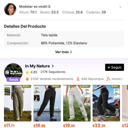
Modelar es vestir:
S
Altura:
70.1
Busto:
33.5
Cintura:
25.6
Caderas:
39
Detalles Del Producto
217K Seguidores
4.85
Material:
Tela tejida
Composición:
88% Poliamida, 12% Elastano
217K Seguidores
4.85
Ver más
In My Nature
Seguir
217K Seguidores
4.85
1***1
pagó
Hace 1 día
230K Vendido recientemente
94K Recompra
Incremento
217K Seguidores
4.85
217K Seguidores
4.85
217K Seguidores
4.85
11
16
19
33
1
$
.71
$
.99
$
.45
$
.39
$