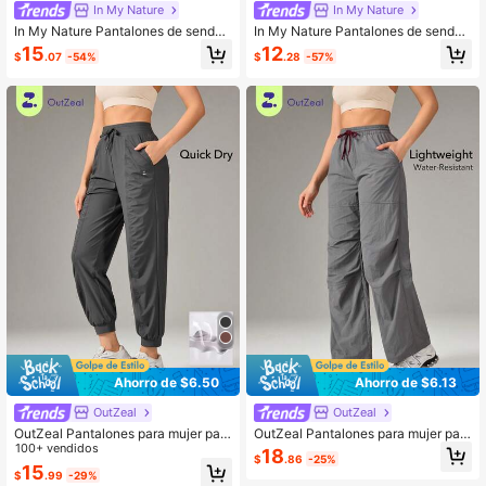
In My Nature
In My Nature
In My Nature Pantalones de senderi
In My Nature Pantalones de senderi
smo para mujer con diseño de patc
smo de cintura alta de unicolor cas
15
12
$
.07
-54%
$
.28
-57%
hwork, para actividades al aire libr
uales para mujer
e, camping, senderismo, deportes y
desplazamientos urbanos
Ahorro de $6.50
Ahorro de $6.13
OutZeal
OutZeal
OutZeal Pantalones para mujer par
OutZeal Pantalones para mujer par
a exteriores de unicolor, para sende
100+ vendidos
a actividades al aire libre, senderis
18
$
.86
-25%
rismo y camping, de secado rápido
mo, camping, resistentes al agua, c
15
$
.99
-29%
y cintura elástica
on cintura elástica, pantalones para