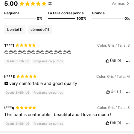
5.00
(3)
Ver más
Pequeña
La talla corresponde
Grande
0%
100%
0%
bonito
(1)
cómodo
(1)
T***!
Color: Gris / Talla: S
😍😍😍😍😍😍😍😍😍😍😍😍😍😍😍
Útil
(0)
Desde SHEIN US
Programa de puntos
h***8
Color: Gris / Talla: M
very
comfortable
and
good
quality
Útil
(1)
Desde SHEIN US
Programa de puntos
t***q
Color: Gris / Talla: S
This
pant
is
confortable
,
beautiful
and
I
love
so
much
!
Útil
(0)
Desde SHEIN US
Programa de puntos