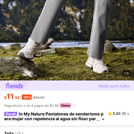
1/9
11
-65%
$
.92
$33.59
Paga ahora, o en 4 pagos de $2.98
In My Nature Pantalones de senderismo p
5.00
(
3
)
ara mujer con repelencia al agua sin flúor par
a acampada al aire libre, senderismo, y trans
porte urbano
Talla
US