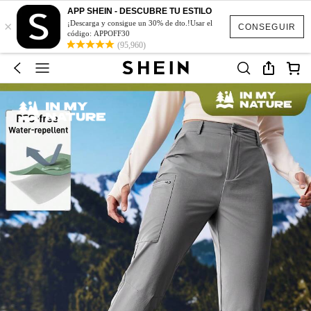
APP SHEIN - DESCUBRE TU ESTILO
×
¡Descarga y consigue un 30% de dto.!Usar el
CONSEGUIR
código: APPOFF30
(95,960)