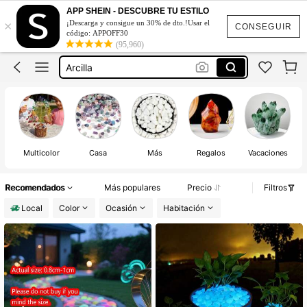
Arcilla Caolin
APP SHEIN - DESCUBRE TU ESTILO
×
¡Descarga y consigue un 30% de dto.!Usar el
Barro Comestible
CONSEGUIR
código: APPOFF30
(95,960)
Arcilla
Barro De Tierra
Caolin
Arcilla Caolin
Barro Comestible
Multicolor
Casa
Más
Regalos
Vacaciones
Recomendados
Más populares
Precio
Filtros
Local
Color
Ocasión
Habitación