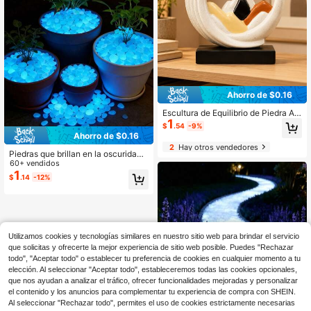
Ahorro de $0.16
Escultura de Equilibrio de Piedra Ab
1
stracta Moderna, Decoración de Art
$
.54
-9%
e Zen Minimalista, Adecuada para
Ahorro de $0.16
Sala de Estar, Oficina, Dormitorio, E
2
Hay otros vendedores
stantería, Entrada, Acento de Medit
Piedras que brillan en la oscuridad
ación Tranquila, Decoración del Ho
5/100/200/400/600 piezas Guijarr
60+ vendidos
gar Contemporánea, Centro de Mes
os fluorescentes para decoración d
1
$
.14
-12%
a de Escritorio de Moda, Tonos Neu
e jardín exterior, césped y camino, P
tros, Decoración de Habitación Sim
iedras fluorescentes DIY para acuar
ple
io, micro paisaje, bonsái, piscina, bo
da, jardín de hadas de verano hech
o a mano, decoración de Halloween
y cenador exterior
Utilizamos cookies y tecnologías similares en nuestro sitio web para brindar el servicio
que solicitas y ofrecerte la mejor experiencia de sitio web posible. Puedes "Rechazar
todo", "Aceptar todo" o establecer tu preferencia de cookies en cualquier momento a tu
elección. Al seleccionar "Aceptar todo", estableceremos todas las cookies opcionales,
que nos ayudan a analizar el tráfico, ofrecer funcionalidades mejoradas y personalizar
el contenido y los anuncios para complementar tu experiencia de compra con SHEIN.
Al seleccionar "Rechazar todo", permites el uso de cookies estrictamente necesarias