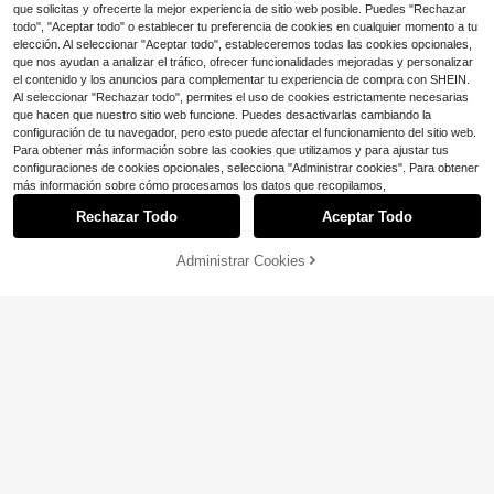
que solicitas y ofrecerte la mejor experiencia de sitio web posible. Puedes "Rechazar
todo", "Aceptar todo" o establecer tu preferencia de cookies en cualquier momento a tu
elección. Al seleccionar "Aceptar todo", estableceremos todas las cookies opcionales,
7
que nos ayudan a analizar el tráfico, ofrecer funcionalidades mejoradas y personalizar
el contenido y los anuncios para complementar tu experiencia de compra con SHEIN.
8
Ahorro de $1.58
Al seleccionar "Rechazar todo", permites el uso de cookies estrictamente necesarias
Sandalias para niña recién nacida
1 par de sandalias hechas a mano p
que hacen que nuestro sitio web funcione. Puedes desactivarlas cambiando la
de verano, zapatos para primeros p
ara bebé, con patrón de margarita a
Clientes habituales
Clientes habituales
configuración de tu navegador, pero esto puede afectar el funcionamiento del sitio web.
asos, sandalias de verano para beb
crochet, en color amarillo y blanco,
80+ vendidos
Para obtener más información sobre las cookies que utilizamos y para ajustar tus
9
é de 0-1 año, zapatos suaves blan
con decoración de botón de perla
$
.22
-15%
configuraciones de cookies opcionales, selecciona "Administrar cookies". Para obtener
6
cos con flores pequeñas transpirabl
Mostrar artículos similares con stock
$
.70
-11%
Ver todo
más información sobre cómo procesamos los datos que recopilamos,
es para bebé de 0-18 meses
Rechazar Todo
Aceptar Todo
Lo sentimos, este producto está agotado.
Ahorro de $1.65
Administrar Cookies
AGOTADO
1 par de sandalias de bebé hechas
a mano a ganchillo, blancas con de
Clientes habituales
coración de cerezas rojas, botitas s
90+ vendidos
Nuevas sandalias de verano clásic
uaves tejidas
as con suela suave y diseño hueco
Clientes habituales
8
$
.55
-16%
con cupón
para bebés de 0 a 1 año
700+ vendidos
6
$
.80
-11%
Ahorro de $0.80