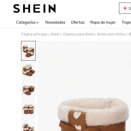
S
Use up 
Categorías
Novedades
Ofertas
Ropa de mujer
Traje
Página principal
Bebé
Zapatos para Bebé
Botas para Niños
B
/
/
/
/