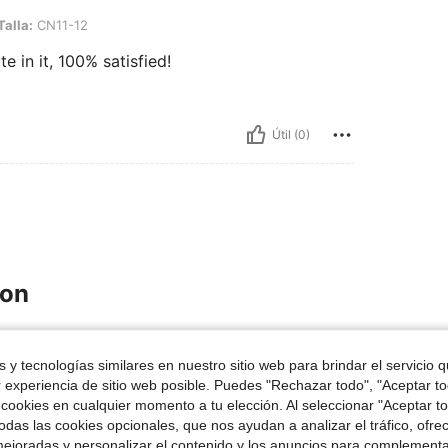
-12
Talla:
CN11-12
 in it, 100% satisfied!
Útil (0)
ron
 y tecnologías similares en nuestro sitio web para brindar el servicio qu
r experiencia de sitio web posible. Puedes "Rechazar todo", "Aceptar t
 cookies en cualquier momento a tu elección. Al seleccionar "Aceptar to
das las cookies opcionales, que nos ayudan a analizar el tráfico, ofre
ejoradas y personalizar el contenido y los anuncios para complementa