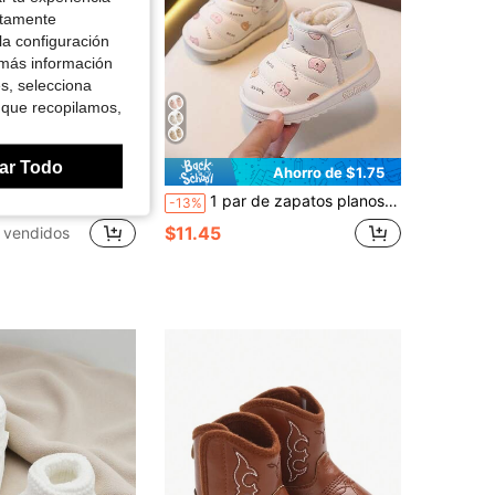
ctamente
la configuración
 más información
es, selecciona
 que recopilamos,
ar Todo
Ahorro de $1.75
Ahorro de $2.14
as, sandalias romanas para niños, zapatos de playa para bebés (corren grandes, por favor pida de acuerdo con la longitud real de la plantilla)
1 par de zapatos planos de caña baja con decoración de patrón y cierre de gancho y bucle para niños para juego diario [Elegir según la longitud interior real en cm]
-13%
$11.45
 vendidos