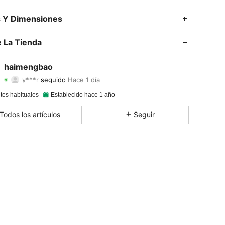
4.94
70
2.2K
s Y Dimensiones
4.94
70
2.2K
 La Tienda
4.94
70
2.2K
haimengbao
y***r
seguido
Hace 1 día
4.94
70
2.2K
Calificación
Artículos
Seguidores
tes habituales
Establecido hace 1 año
4.94
70
2.2K
Todos los artículos
Seguir
4.94
70
2.2K
4.94
70
2.2K
4.94
70
2.2K
4.94
70
2.2K
4.94
70
2.2K