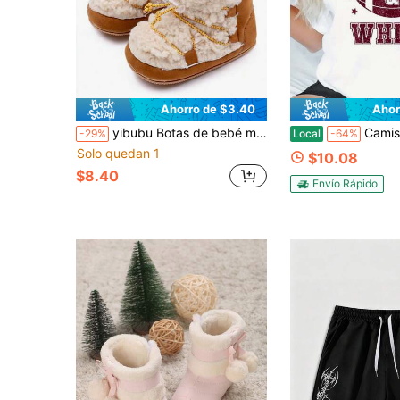
Ahorro de $3.40
Ahor
yibubu Botas de bebé marrones de estilo occidental a la moda, botas de nieve para bebé niña forradas térmicamente y cálidas, con suela de goma antideslizante para primeros pasos de recién nacido, botas para exteriores para bebés y niños pequeños
Camiseta con cuello redondo impresa con los colores del equipo 
-29%
Local
-64%
Solo quedan 1
$10.08
$8.40
Envío Rápido