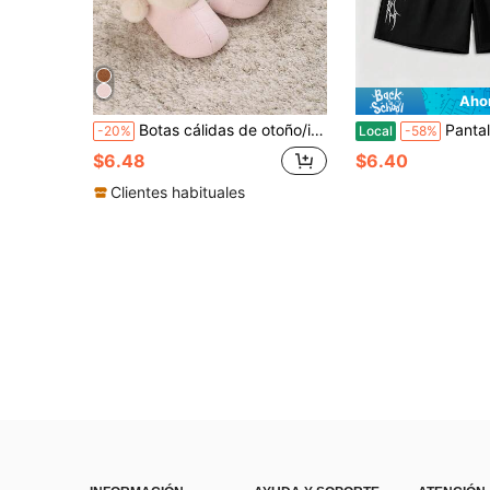
Aho
Botas cálidas de otoño/invierno para bebé niña de 0-1 año, zapatos para caminar con suela blanda y forro de felpa
Pantalones cortos negros casuales de verano para hombre, versátiles para uso diario. Pantalones cortos deportiv
-20%
Local
-58%
$6.48
$6.40
Clientes habituales