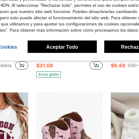
EIN. Al seleccionar "Rechazar todo", permites el uso de cookies estri
acen que nuestro sitio web funcione. Puedes desactivarlas cambiando 
pero esto puede afectar el funcionamiento del sitio web. Para obtener
 que utilizamos y para ajustar tus configuraciones de cookies opcional
kies". Para obtener más información sobre cómo procesamos los datos
5
Cookies
Aceptar Todo
Rechaz
rro de $8.28
Ahorro de $81.10
Venta Flash
er, pantalón corto de manga larga, diseño con cuello en V, disponible en varios colores, elegante, informal y cómodo.
Pantalones de imitación de denim con estampado de fútbol, nuevo estilo de verano 2026, ropa casual, culottes con impresión 3D para salidas diarias, tela suave y cómoda
Sandalias para niños, sandalias de dedo cerradas de verano para niñ
Local
-72%
-18%
$31.08
$9.86
ndidos
500+
Envío gratis