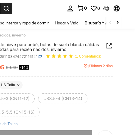
0
0
a. Press Enter to select.
pa interior y ropa de dormir
Hogar y Vida
Bisutería Y Accesorios
Be
cidos, invierno
de nieve para bebé, botas de suela blanda cálidas
das para recién nacidos, invierno
a251103474472116141
(1 Comentarios)
¡Últimos 2 días
05
$9.40
-14%
ICE AND AVAILABILITY
US Talla
.5-3 (CN11-12)
US3.5-4 (CN13-14)
.5-5.5 (CN15-16)
a de Tallas
imos, este producto está agotado.