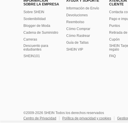
INFORMACIÓN
AYUDA Y SOPORTE
ATENCIÓN
SOBRE LA EMPRESA
CLIENTE
Información de Envío
Sobre SHEIN
Contacta co
Devoluciones
Sostenibilidad
Pago e imp
Reembolso
Blogger de Moda
Puntos
Cómo Comprar
Cadena de Suministro
Retirada de
Cómo Rastrear
Carreras
Cupón
Guía de Tallas
Descuento para
SHEIN Tarje
estudiantes
SHEIN VIP
regalo
SHEIN101
FAQ
©2009-2026 SHEIN Todos los derechos reservados
Centro de Privacidad
Política de privacidad y cookies
Gestio
No vendan ni compartan mi información personal
Términos y co