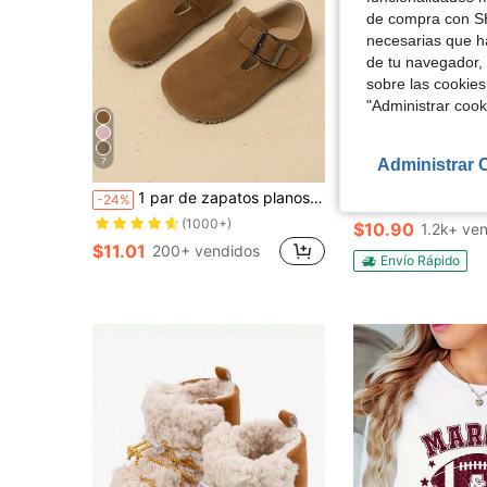
de compra con SH
necesarias que h
de tu navegador, 
sobre las cookies
"Administrar coo
6
Administrar 
7
Aho
¡Casi agotado!
1 par de zapatos planos minimalistas de moda con punta redonda, suela blanda antideslizante y cierre de gancho y bucle, adecuados para primavera y otoño, para niños y niñas
Conjunto de pijama clásico a rayas de dos piezas para muj
-24%
Local
-43%
(1000+)
¡Casi agotado!
¡Casi agotado!
$10.90
1.2k+ ve
(1000+)
(1000+)
$11.01
200+ vendidos
¡Casi agotado!
Envío Rápido
(1000+)