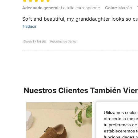
Adecuado general: La talla corresponde, Color: Marrón, Talla: CN11
Adecuado general:
La talla corresponde
Color:
Marrón
Soft and beautiful, my granddaughter looks so cute
Traducir
Desde SHEIN US
Programa de puntos
Nuestros Clientes También Vie
Utilizamos cookies
ofrecerte la mejo
tu preferencia de
estableceremos to
funcionalidades m