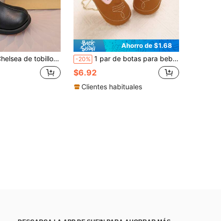
Ahorro de $1.68
, decoración de cadena dorada con lazo, cremallera lateral, suela blanda antideslizante, botas para vestido de fiesta de princesa
1 par de botas para bebé de 0-1 años con estampado, cierre de gancho y bucle, suela blanda
-20%
$6.92
Clientes habituales