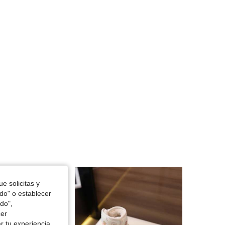
e solicitas y
odo" o establecer
do",
cer
r tu experiencia