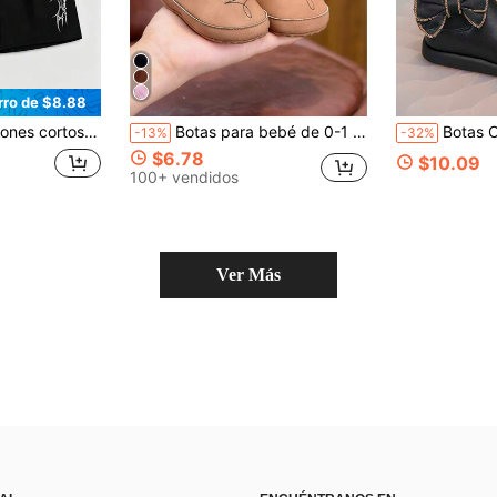
rro de $8.88
os negros para hombre. Pantalones cortos de chándal para hombre. Pantalones cortos de Los Ángeles para hombre. Ropa urbana casual de verano para hombre. Diseño gráfico. Ajuste cómodo. Estilo de vida urbano.
Botas para bebé de 0-1 años, primavera, otoño e invierno, suela blanda, caña alta, cierre de gancho y bucle lateral, zapatos para caminar, aptos para interiores y exteriores
Botas Chelsea de tobillo para niñas pequeñas en negro puro
-13%
-32%
$6.78
$10.09
100+ vendidos
Ver Más