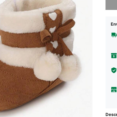
Env
Descr