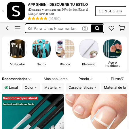
Uñas Encarnadas
APP SHEIN - DESCUBRE TU ESTILO
×
¡Descarga y consigue un 30% de dto.!Usar el
Alicate Para Uñas Encarnadas
CONSEGUIR
código: APPOFF30
(95,960)
Kit Para Uñas Encarnadas
Corta Uñas Profesional
Uñas Encarnadas Herramientas
Uñas Encarnadas
Acero
Multicolor
Negro
Blanco
Plateado
Inoxidable
Recomendados
Más populares
Precio
Filtros
Local
Color
Material
Características
Material de la h