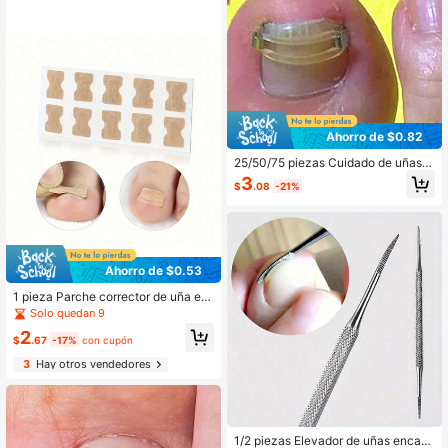
Ahorro de $0.82
25/50/75 piezas Cuidado de uñas:
Herramienta de doble cara para uña
3
$
.08
-21%
s encarnadas unisex, fácil de usar, p
ortátil para uñas encarnadas, cuida
do de pies en el hogar
Ahorro de $0.53
1 pieza Parche corrector de uña en
carnada, pegatina de uña sin pega
Solo quedan 9
mento, parche corrector de uña enc
2
arnada
$
.67
-17%
con cupón
3
Hay otros vendedores
1/2 piezas Elevador de uñas encarn