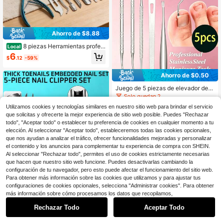
Ahorro de $8.88
8 piezas Herramientas profesi
Local
onales de pedicura para cutículas,
6
$
.12
-59%
que incluyen lima de uñas, quitaes
malte, quitaesmalte - Juego de herr
amientas profesionales de pedicura
Ahorro de $0.50
- Suministros para uñas - Juego de
uñas - Herramienta para cutículas -
Juego de 5 piezas de elevador de u
Herramienta de pedicura para pies
ñas de acero inoxidable, herramient
Solo quedan 2
- Herramientas para uñas.
as de pedicura profesional con cuc
2
Utilizamos cookies y tecnologías similares en nuestro sitio web para brindar el servicio
hara de uñas curva, mango antidesl
$
.60
-16%
que solicitas y ofrecerte la mejor experiencia de sitio web posible. Puedes "Rechazar
izante, limpieza profunda y elimina
ción de suciedad, lima de uñas de p
todo", "Aceptar todo" o establecer tu preferencia de cookies en cualquier momento a tu
recisión, con caja de almacenamien
elección. Al seleccionar "Aceptar todo", estableceremos todas las cookies opcionales,
to, adecuado para uso en el hogar y
que nos ayudan a analizar el tráfico, ofrecer funcionalidades mejoradas y personalizar
salón
el contenido y los anuncios para complementar tu experiencia de compra con SHEIN.
Al seleccionar "Rechazar todo", permites el uso de cookies estrictamente necesarias
que hacen que nuestro sitio web funcione. Puedes desactivarlas cambiando la
configuración de tu navegador, pero esto puede afectar el funcionamiento del sitio web.
Para obtener más información sobre las cookies que utilizamos y para ajustar tus
configuraciones de cookies opcionales, selecciona "Administrar cookies". Para obtener
1
más información sobre cómo procesamos los datos que recopilamos,
0
Rechazar Todo
Aceptar Todo
Set de 5 piezas de cortauñas
NEW