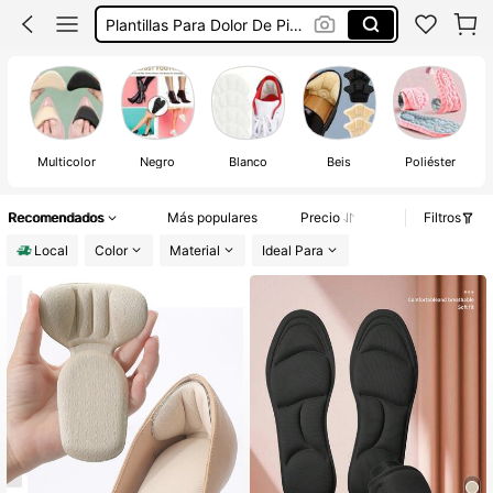
Almohadillas Para Zapatos
Plantilla De Zapatos De Mujer
Plantillas Para Zapatos De Mujer
Multicolor
Negro
Blanco
Beis
Poliéster
Recomendados
Más populares
Precio
Filtros
Local
Color
Material
Ideal Para