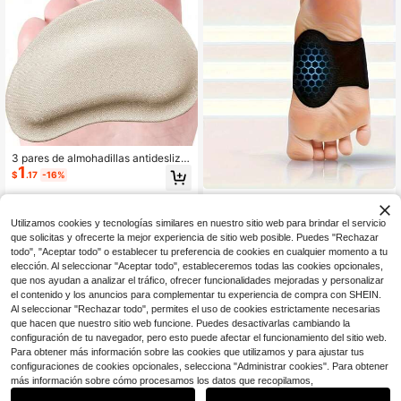
3 pares de almohadillas antidesliza
1
ntes para la parte delantera del pie
$
.17
-16%
de sandalias de verano, plantillas c
ómodas de material de esponja que
Almohadillas de soporte de arc
NEW
absorben el sudor, con respaldo adh
1
o transpirables, se pueden usar con
$
.30
-7%
esivo, adecuadas para mujeres, acc
Utilizamos cookies y tecnologías similares en nuestro sitio web para brindar el servicio
zapatos/calcetines, cómodas para
esorios para zapatos, idea de regal
que solicitas y ofrecerte la mejor experiencia de sitio web posible. Puedes "Rechazar
caminar a diario y alivio de la presió
o
n
todo", "Aceptar todo" o establecer tu preferencia de cookies en cualquier momento a tu
elección. Al seleccionar "Aceptar todo", estableceremos todas las cookies opcionales,
que nos ayudan a analizar el tráfico, ofrecer funcionalidades mejoradas y personalizar
el contenido y los anuncios para complementar tu experiencia de compra con SHEIN.
Al seleccionar "Rechazar todo", permites el uso de cookies estrictamente necesarias
que hacen que nuestro sitio web funcione. Puedes desactivarlas cambiando la
configuración de tu navegador, pero esto puede afectar el funcionamiento del sitio web.
Para obtener más información sobre las cookies que utilizamos y para ajustar tus
configuraciones de cookies opcionales, selecciona "Administrar cookies". Para obtener
1
más información sobre cómo procesamos los datos que recopilamos,
0