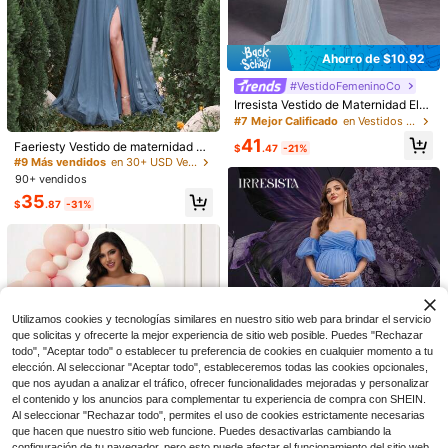
Ahorro de $10.92
#VestidoFemeninoCo
Irresista Vestido de Maternidad Ele
gante con Manga de Volantes de u
#7 Mejor Calificado
en Vestidos de maternidad
n Solo Hombro&Vestidos para Baby
41
Faeriesty Vestido de maternidad de
Shower con Cola de Organza con
$
.47
-21%
14
lujo y vestidos para baby shower: E
4
Abertura Lateral en Cascada & Dob
#9 Más vendidos
en 30+ USD Vestidos de maternidad
scote en V profundo, mangas con v
ladillo Esculpido en Forma de Cola
90+ vendidos
Ahorro de $213.30
Ahorro de $9.00
olantes - Vestidos formales para ba
de Pez Elegante
35
by shower para almuerzos nupciale
$
.87
-31%
1 pieza de vestidos de matern
Local
#VestidoFormal
s, sesiones de fotos
idad, vestido de embarazada para s
122
$
.68
-63%
Irresista Vestido de maternidad con
esión de fotos navideñas, sexy, de
cuello asimétrico, escote asimétric
malla, con dobladillo con volantes,
#10 Más vendidos
en 4~20 USD Vestidos de maternidad
Envío Rápido
Envío gratis
o, sin mangas, tela de punto elástic
para boda, kimono, vestidos de muj
17
a, vestido largo ajustado de sirena,
er con cinturón y lazo, ajuste relaja
$
.99
-33%
elegante formal ajustado con bajo a
do, de gran tamaño
campanado rosa
Utilizamos cookies y tecnologías similares en nuestro sitio web para brindar el servicio
que solicitas y ofrecerte la mejor experiencia de sitio web posible. Puedes "Rechazar
todo", "Aceptar todo" o establecer tu preferencia de cookies en cualquier momento a tu
elección. Al seleccionar "Aceptar todo", estableceremos todas las cookies opcionales,
que nos ayudan a analizar el tráfico, ofrecer funcionalidades mejoradas y personalizar
el contenido y los anuncios para complementar tu experiencia de compra con SHEIN.
Al seleccionar "Rechazar todo", permites el uso de cookies estrictamente necesarias
que hacen que nuestro sitio web funcione. Puedes desactivarlas cambiando la
Ahorro de $13.28
configuración de tu navegador, pero esto puede afectar el funcionamiento del sitio web.