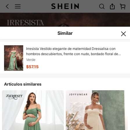
Similar
Irresista Vestido elegante de maternidad Dressalisa con
hombros descubiertos, frente con nudo, bordado floral de
malla y abertura en el bajo del muslo
Verde
$57.15
Artículos similares