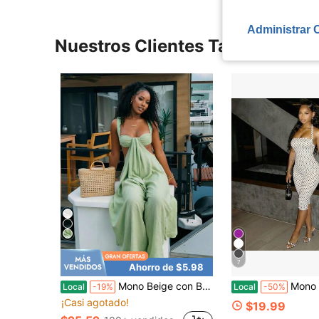
Administrar 
Nuestros Clientes También Vie
7
Ahorro de $5.98
Mono Beige con Busto Retorcido | Mono sin Mangas con Recorte y Pierna Ancha para Fiesta en Yate, Resort de Playa & Vacaciones de Verano
Mono ajustado sin mangas con cuello halter 
Local
-19%
Local
-50%
¡Casi agotado!
$19.99