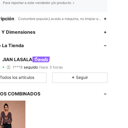
Para reportar a este vendedor y/o producto
ipción
Costumbre popular,Lavado a máquina, no limpiar en seco, lavar con u
4.72
1K
57K
s Y Dimensiones
4.72
1K
57K
 La Tienda
4.72
1K
57K
JIAN LASALA
1***8
seguido
Hace 3 horas
c***r
está navegando
4.72
1K
57K
Todos los artículos
Seguir
4.72
1K
57K
LOS COMBINADOS
4.72
1K
57K
4.72
1K
57K