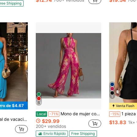
ree Shipping
5
rro de $4.67
Venta Flash
Mono de mujer con cuello alto sin mangas y pierna ancha plisada, mono palazzo elegante con cintura plisada, atuendo formal de oficina sin mangas con pliegues,
1 pieza Mono de tirantes de mujer de unicolor co
Local
-71%
-15%
hebilla de metal, adecuado para viajes, vacaciones y fiestas de playa en verano
$29.99
$13.83
1k+ 
200+ vendidos
Envío Rápido
Free Shipping