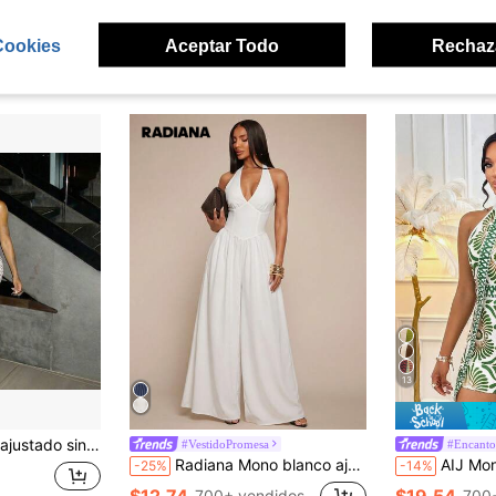
Cookies
Aceptar Todo
Rechaz
ron
13
y lunares para mujer, estilo elegante retro chic, perfecto para el uso diario y citas
#VestidoPromesa
#Encant
Radiana Mono blanco ajustado a la cintura, de estilo minimalista y sexy para mujer, mono casual, mono de ocio, atuendo casual, atuendo para citas, mono de vacaciones, ropa casual diaria, pantalones casuales de playa, atuendo de verano, atuendo de trayecto, atuendo de oficina, ropa de playa, ropa casual femenina
AIJ Mono sin mangas con estamp
-25%
-14%
$12.74
$19.54
700+ vendidos
700