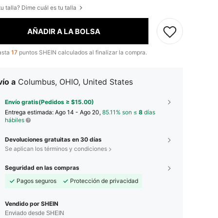
u talla? Dime cuál es tu talla
AÑADIR A LA BOLSA
asta
17
puntos SHEIN calculados al finalizar la compra.
ío a
Columbus, OHIO, United States
Envío gratis(Pedidos ≥ $15.00)
Entrega estimada:
Ago 14 - Ago 20,
85.11% son ≤
8
días
hábiles
Devoluciones gratuitas en 30 días
Se aplican los términos y condiciones
Seguridad en las compras
Pagos seguros
Protección de privacidad
Vendido por SHEIN
Enviado desde SHEIN