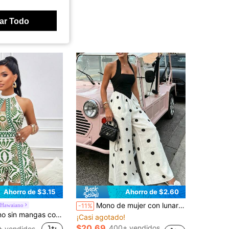
ar Todo
Ahorro de $3.15
Ahorro de $2.60
Mono de mujer con lunares, estilo francés elegante, adecuado para ir al trabajo, casual, vacaciones, romántico, diseño de cintura ceñida, bohemio para playa y resort, nuevo mono de verano 2026, mono de lunares elegante
oHawaiano
-11%
ado integral y diseño calado, sexy y elegante para mujer en verano
¡Casi agotado!
$20.69
400+ vendidos
+ vendidos