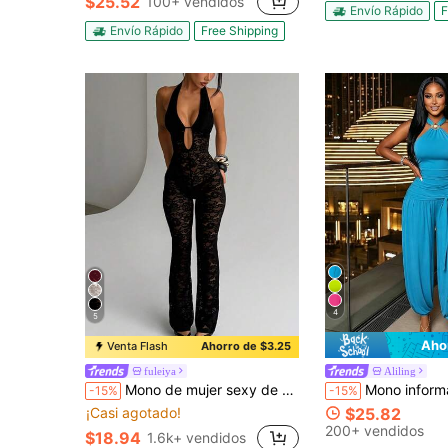
$25.52
100+ vendidos
Envío Rápido
F
Envío Rápido
Free Shipping
4
5
Aho
Venta Flash
Ahorro de $3.25
fuleiya
Aliling
Mono de mujer sexy de verano con cuello halter de encaje, mono negro de cuello en V transparente, adecuado para citas, viajes de vacaciones, bodas, mono ajustado, elegante & chic
Mono informal de vacaciones de playa con tirantes de espagueti azul, con pliegues y 
-15%
-15%
¡Casi agotado!
$25.82
200+ vendidos
$18.94
1.6k+ vendidos