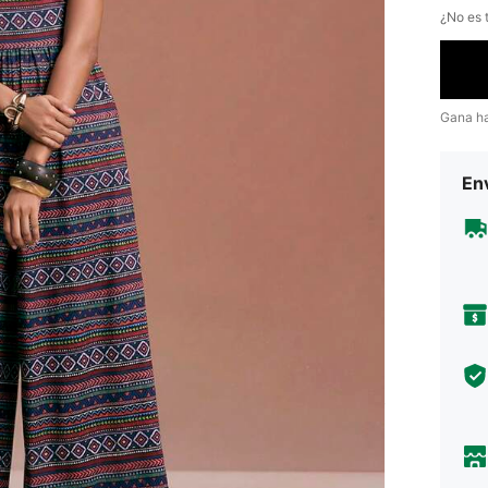
¿No es t
Gana h
Env