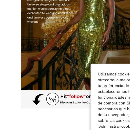
Utilizamos cookies
ofrecerte la mejo
tu preferencia de
estableceremos to
funcionalidades m
de compra con SH
necesarias que h
de tu navegador, 
sobre las cookies
"Administrar coo