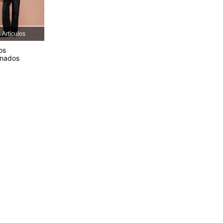
4.72
1K
57K
 Artículos
os
4.72
1K
57K
onados
4.72
1K
57K