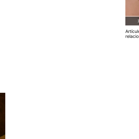
1
Artícul
relaci