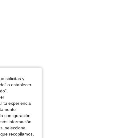
e solicitas y
odo" o establecer
do",
cer
r tu experiencia
ctamente
la configuración
 más información
es, selecciona
 que recopilamos,