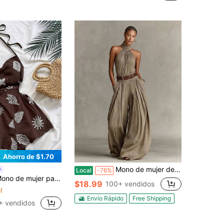
¡Casi agotado!
Ahorro de $1.70
Mono de mujer de verano 2026, color liso, cuello halter, sin mangas, ajuste ceñido, estilo Y2K, para salir, cita nocturna, atuendo casual
Local
-76%
r anudado, escote pronunciado, cintura recortada y bajo suelto, estilo bohemio, romántico y con estampado floral
$18.99
100+ vendidos
!
Envío Rápido
Free Shipping
+ vendidos