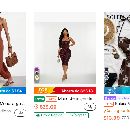
5
4
rro de $7.54
Ahorro de $25.18
Mono de mujer de siete piezas, nuevo diseño de primavera y verano, sin mangas, con cuello alto y estampado de lunares.
Soleia
Local
-46%
emio, vacacional, occidental y nómada. Adecuado para vacaciones, festivales de música, viajes, salidas diarias, playa, fiestas, estilo occidental, estilo nómada, atuendos de aeropuerto, atuendos de brunch
Soleia Mono de mujer para vacaciones con cuello halte
-11%
$29.00
¡Casi agotado
didos
Envío Rápido
Envío gratis
$13.99
700