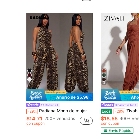
5
4
Ahorro de $5.98
Aho
Radiana
#BasicosChic
Radiana Mono de mujer de verano minimalista casual de moda con estampado de leopardo, mono sexy con cuello halter y espalda descubierta, mono con pierna de globo, pantalones farol, mono de punto de alta elasticidad, mono de viaje, pantalones de viaje, pantalones casuales, ropa casual para salidas diarias, mono de trabajo con pantalones largos, pantalones casuales de playa, pantalones de playa, atuendo de verano, atuendo de vacaciones, atuendo de vacaciones
Zivah Mono largo de mujer con cuello halter, cordón y linterna de zanahoria en color marrón rojizo, estilo boh
-29%
Local
-29%
$14.71
$18.55
200+ vendidos
900+ ven
con cupón
con cupón
Envío Rápido