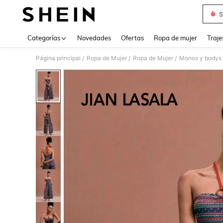
S
Use up 
Categorías
Novedades
Ofertas
Ropa de mujer
Traje
Página principal
Ropa de Mujer
Ropa de Mujer
Monos y bodys 
/
/
/