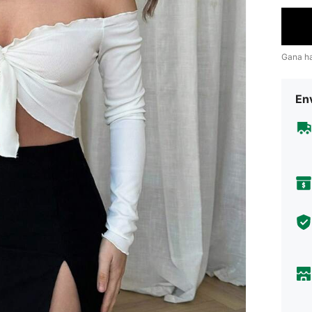
Gana h
Env