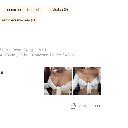
como en las fotos (4)
elástico (2)
estilo equivocado (1)
 74 kg / 163 lbs, Forma del cuerpo: Manzana, Busto: 111 cm / 44 in, Cintura: 78 cm
62 in
Peso:
74 kg / 163 lbs
a:
78 cm / 31 in
Caderas:
110 cm / 43 in
ca
a
Útil (3)