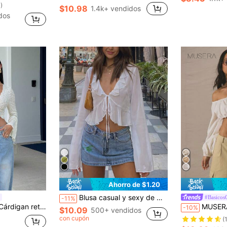
)
$10.98
1.4k+ vendidos
dos
Ahorro de $1.20
Blusa casual y sexy de manga larga con volantes en el bajo y lazo delantero, unicolor, adecuada para primavera/verano, vacaciones, fiesta, playa, color blanco
#Basicos
-11%
escote en V, mangas acampanadas y cordón
MUSERA Top de manga larga con hombros descubiertos, lazo delantero y
-10%
$10.09
500+ vendidos
con cupón
(