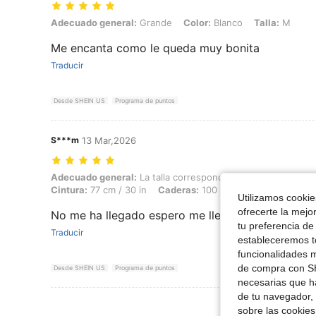
Adecuado general: Grande, Color: Blanco, Talla: M
Adecuado general:
Grande
Color:
Blanco
Talla:
M
Me encanta como le queda muy bonita
Traducir
Desde SHEIN US
Programa de puntos
S***m
13 Mar,2026
Adecuado general: La talla corresponde, Altura: 168 cm / 66 in, Peso:
Adecuado general:
La talla corresponde
Altura:
168 cm / 
Cintura:
77 cm / 30 in
Caderas:
100 cm / 39 in
Forma de
Utilizamos cookies
ofrecerte la mejo
No me ha llegado espero me llegue pronto para v
tu preferencia de
Traducir
estableceremos to
funcionalidades m
de compra con SH
Desde SHEIN US
Programa de puntos
necesarias que h
de tu navegador, 
Ver Más Re
sobre las cookies