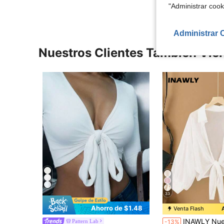
"Administrar coo
Administrar 
Nuestros Clientes También Vie
33
Ahorro de $1.48
Venta Flash
INAWLY Nueva blusa informal de mujer de gasa 
Pattern Lab
-13%