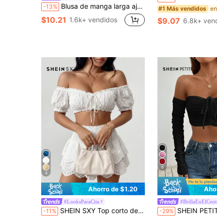
Blusa de manga larga ajustada con cuello en V profundo, de unicolor y elástica, adecuada para verano y primavera, color blanco
-13%
#1 Más vendidos
$10.21
1.6k+ vendidos
$9.07
6.8k+ ven
5
4
Ahorro de $1.20
Aho
#LooksParaCita
#BrillaEnElCent
SHEIN SXY Top corto de mujer con bordado floral, nudo delantero y hombros descubiertos, de moda, para vacaciones, verano, lindo, playa, blanco
SHEIN PETITE Top corto con hombros descubiertos, 
-11%
-29%