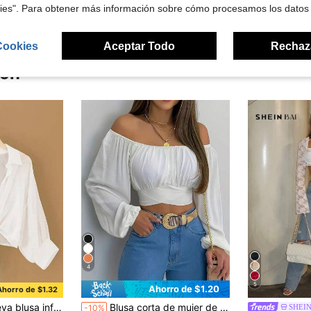
kies". Para obtener más información sobre cómo procesamos los datos
Cookies
Aceptar Todo
Rechaz
ron
4
5
Ahorro de $1.20
Ahorro de $1.32
de unicolor con mangas de murciélago cortas
Blusa corta de mujer de unicolor con espalda descubierta y lazo cruzado - Hombros descubiertos, manga larga, blusa sexy de verano blanca
SHEI
-10%