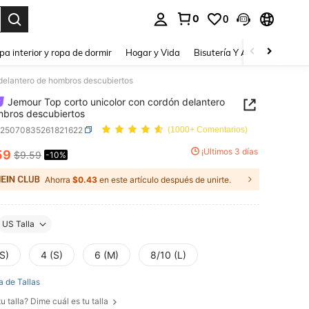
0
0
a. Press Enter to select.
pa interior y ropa de dormir
Hogar y Vida
Bisutería Y Accesorios
Be
delantero de hombros descubiertos
Jemour Top corto unicolor con cordón delantero
bros descubiertos
z25070835261821622
(1000+ Comentarios)
¡Últimos 3 días
59
$9.59
-10%
ICE AND AVAILABILITY
Ahorra
$0.43
en este artículo después de unirte.
US Talla
S)
4 (S)
6 (M)
8/10 (L)
a de Tallas
u talla? Dime cuál es tu talla