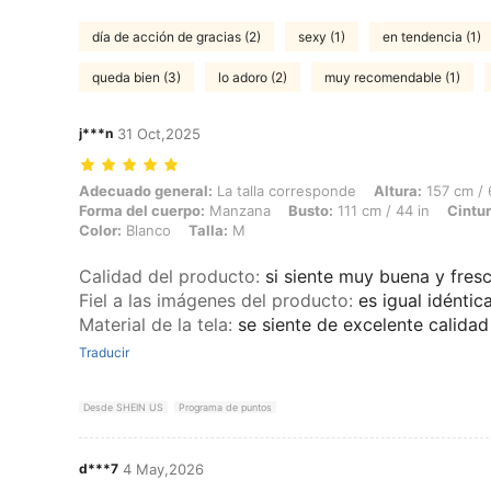
día de acción de gracias (2)
sexy (1)
en tendencia (1)
queda bien (3)
lo adoro (2)
muy recomendable (1)
j***n
31 Oct,2025
Adecuado general: La talla corresponde, Altura: 157 cm / 62 in, Peso:
Adecuado general:
La talla corresponde
Altura:
157 cm / 
Forma del cuerpo:
Manzana
Busto:
111 cm / 44 in
Cintur
Color:
Blanco
Talla:
M
Calidad del producto
:
si siente muy buena y fres
Fiel a las imágenes del producto
:
es igual idéntic
Material de la tela
:
se siente de excelente calidad
Traducir
Desde SHEIN US
Programa de puntos
d***7
4 May,2026