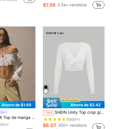
$7.59
3.5k+ vendidos
Ahorro de $1.60
Ahorro de $2.42
SHEIN Unity Top crop girante delantero
Chic
-29%
 estampado de rayas, estilo occidental, lindo para citas, vacaciones, trabajo y uso diario, elegante para primavera y verano, ideal para días festivos
(1000+)
100+)
$6.07
200+ vendidos