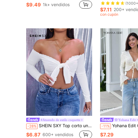
(1000+
$9.49
1k+ vendidos
$7.11
200+ vendi
con cupón
#Atuendo de estilo coquette
Yohana Edit
SHEIN SXY Top corto unicolor con cordón delantero de hombros descubiertos
Yohana Edit Cárdigan retro para mujer con 
-28%
-11%
$6.87
$7.29
600+ vendidos