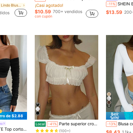
SHEIN BAE Top de manga larga con encaje floral blanco para mujer, 
-11%
¡Casi agotado!
en Lindo Blusas para mujer
$10.59
700+ vendidos
$13.59
200
didos
con cupón
6
rro de $2.88
Parte superior crop con mangas cortas, hombros descubiertos, volantes y lazo en la espalda, diseño elegante para fiesta o club, para mujer en estilo Y2K
Blusa corta de manga larga c
ro
Local
-41%
-13%
cordón y fruncido, para mujeres de talla pequeña
(100+)
$8.43
1.1k+