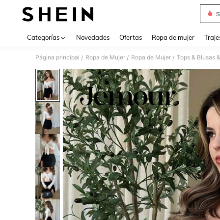
S
Use up 
Categorías
Novedades
Ofertas
Ropa de mujer
Traje
Página principal
Ropa de Mujer
Ropa de Mujer
Tops & Blusas 
/
/
/