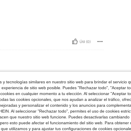
Útil (0)
 69 kg / 152 lbs, Busto: 91 cm / 36 in, Cintura: 77 cm / 30 in, Caderas: 100 cm / 
66 in
Peso:
69 kg / 152 lbs
Busto:
91 cm / 36 in
l cuerpo:
Rectángulo
Color:
Blanco
Talla:
XS
 y tecnologías similares en nuestro sitio web para brindar el servicio qu
r experiencia de sitio web posible. Puedes "Rechazar todo", "Aceptar t
er si me sale
 cookies en cualquier momento a tu elección. Al seleccionar "Aceptar to
das las cookies opcionales, que nos ayudan a analizar el tráfico, ofre
ejoradas y personalizar el contenido y los anuncios para complementa
Útil (0)
EIN. Al seleccionar "Rechazar todo", permites el uso de cookies estri
acen que nuestro sitio web funcione. Puedes desactivarlas cambiando 
pero esto puede afectar el funcionamiento del sitio web. Para obtener
señas
 que utilizamos y para ajustar tus configuraciones de cookies opcional