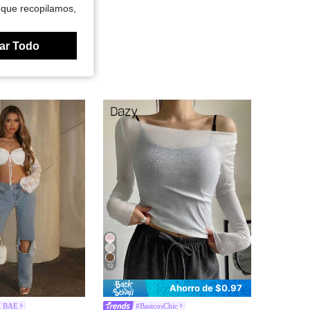
 que recopilamos,
ar Todo
12
Ahorro de $0.97
N BAE
#BasicosChic