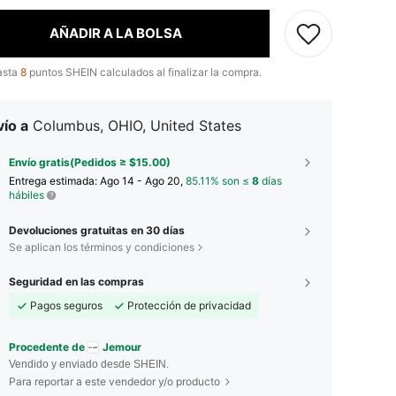
AÑADIR A LA BOLSA
asta
8
puntos SHEIN calculados al finalizar la compra.
ío a
Columbus, OHIO, United States
Envío gratis(Pedidos ≥ $15.00)
Entrega estimada:
Ago 14 - Ago 20,
85.11% son ≤
8
días
hábiles
Devoluciones gratuitas en 30 días
Se aplican los términos y condiciones
Seguridad en las compras
Pagos seguros
Protección de privacidad
Procedente de
Jemour
Vendido y enviado desde SHEIN.
Para reportar a este vendedor y/o producto