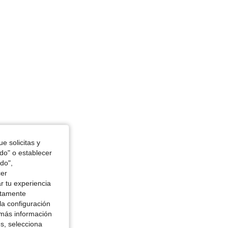
39 in, Forma del cuerpo: Rectángulo, Color: Blanco, Talla: XS
e solicitas y
odo" o establecer
do",
cer
r tu experiencia
ctamente
la configuración
 más información
es, selecciona