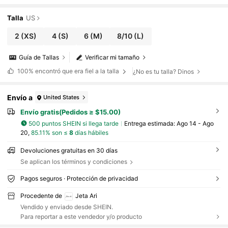
Talla
US
2
(XS)
4
(S)
6
(M)
8/10
(L)
Guía de Tallas
Verificar mi tamaño
100%
encontró que era fiel a la talla
¿No es tu talla? Dinos
Envío a
United States
Envío gratis(Pedidos ≥ $15.00)
500 puntos SHEIN si llega tarde
Entrega estimada:
Ago 14 - Ago
20,
85.11% son ≤
8
días hábiles
Devoluciones gratuitas en 30 días
Se aplican los términos y condiciones
Pagos seguros · Protección de privacidad
Procedente de
Jeta Ari
Vendido y enviado desde SHEIN.
Para reportar a este vendedor y/o producto