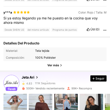
y***a
Color: Rojo / Talla: M
Si
ya
estoy
llegando
ya
me
he
puesto
en
la
cocina
que
voy
ahora
mismo
Útil
(0)
Desde SHEIN US
del mismo artículo
Programa de puntos
Detalles Del Producto
Material:
Tela tejida
111K Seguidores
4.83
Composición:
100% Poliéster
Ver más
111K Seguidores
4.83
Jeta Ari
Seguir
111K Seguidores
4.83
500K+ Vendido recientemente
99K+ Recompra
111K Seguidores
4.83