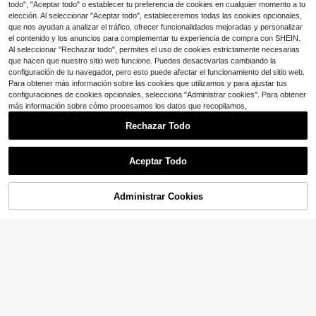
todo", "Aceptar todo" o establecer tu preferencia de cookies en cualquier momento a tu
elección. Al seleccionar "Aceptar todo", estableceremos todas las cookies opcionales,
que nos ayudan a analizar el tráfico, ofrecer funcionalidades mejoradas y personalizar
el contenido y los anuncios para complementar tu experiencia de compra con SHEIN.
Al seleccionar "Rechazar todo", permites el uso de cookies estrictamente necesarias
que hacen que nuestro sitio web funcione. Puedes desactivarlas cambiando la
configuración de tu navegador, pero esto puede afectar el funcionamiento del sitio web.
Para obtener más información sobre las cookies que utilizamos y para ajustar tus
configuraciones de cookies opcionales, selecciona "Administrar cookies". Para obtener
más información sobre cómo procesamos los datos que recopilamos,
Rechazar Todo
Aceptar Todo
5
4
Administrar Cookies
Firerie
¡10% DE DESCUENTO!
AÑADIR A LA BOLSA
Ahorro de $1.30
Firerie Blusa sexy sin espalda
NEW
9
con cuello con volantes y patchwor
Airaco
$
.19
-11%
k de encaje para mujer, elegante pa
Airaco Top casual sin mangas de cu
ra fiesta, trabajo y vacaciones, top
10
ello de cisne de unicolor para mujer
$
.59
-11%
sin espalda con ribete de encaje ele
gante, top sin mangas con patchwo
rk de satén sexy, adecuado para fie
sta, cóctel, ocasiones formales, cas
ual de negocios y otras ocasiones.
Top diario para mujer