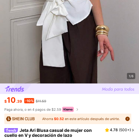
1/6
10
-10%
$
.39
$11.59
Paga ahora, o en 4 pagos de $2.59
Ahorra
$0.52
en este artículo después de unirte.
Jeta Ari Blusa casual de mujer con
4.78
(
500+
)
cuello en V y decoración de lazo