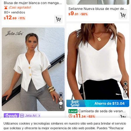
Blusa de mujer blanca con mangas
de murciélago y pliegues | Top holg
¡Casi agotado!
Selianne Nueva blusa de mujer de v
ado casual de cuello barco para el
80+ vendidos
9
erano con lazo, manga de pétalo, c
$
.01
-50%
verano
12
uello alto y bajo con volantes
$
.69
-11%
10
Ahorro de $13.04
6
Camiseta de seda de verano
Local
11
sin mangas con escote en V profun
Jeta Ari
$
.34
-53%
do y espalda en V, estilo camisola d
Jeta Ari Camisa blanca minimalista
e satén
Utilizamos cookies y tecnologías similares en nuestro sitio web para brindar el servicio
7
de unicolor con mangas de murciél
$
.19
-33%
que solicitas y ofrecerte la mejor experiencia de sitio web posible. Puedes "Rechazar
ago y doble botonadura elegante