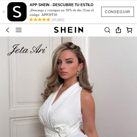
APP SHEIN - DESCUBRE TU ESTILO
×
¡Descarga y consigue un 30% de dto.!Usar el
CONSEGUIR
código: APPOFF30
(95,960)