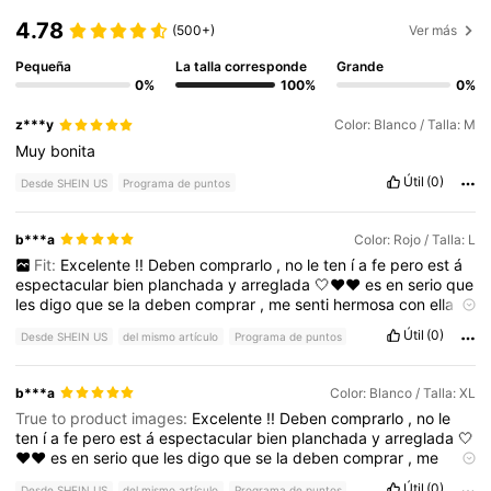
4.78
(500+)
Ver más
Pequeña
La talla corresponde
Grande
0%
100%
0%
z***y
Color: Blanco / Talla: M
Muy
bonita
Útil
(0)
Desde SHEIN US
Programa de puntos
b***a
Color: Rojo / Talla: L
Fit:
Excelente
!!
Deben
comprarlo
,
no
le
ten
í
a
fe
pero
est
á
espectacular
bien
planchada
y
arreglada
🤍♥️♥️
es
en
serio
que
les
digo
que
se
la
deben
comprar
,
me
senti
hermosa
con
ella
🤍
🤍🤍🤍🤍🤍🤍🤍🤍🤍🤍🤍🤍
Útil
(0)
Desde SHEIN US
del mismo artículo
Programa de puntos
b***a
Color: Blanco / Talla: XL
True to product images:
Excelente
!!
Deben
comprarlo
,
no
le
ten
í
a
fe
pero
est
á
espectacular
bien
planchada
y
arreglada
🤍
♥️♥️
es
en
serio
que
les
digo
que
se
la
deben
comprar
,
me
senti
hermosa
con
ella
🤍🤍🤍🤍🤍🤍🤍🤍🤍🤍🤍🤍🤍
Útil
(0)
Desde SHEIN US
del mismo artículo
Programa de puntos