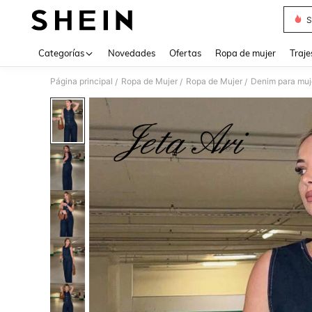
S
Use up 
Categorías
Novedades
Ofertas
Ropa de mujer
Traje
Página principal
Ropa de Mujer
Ropa de Mujer
Denim para muj
/
/
/