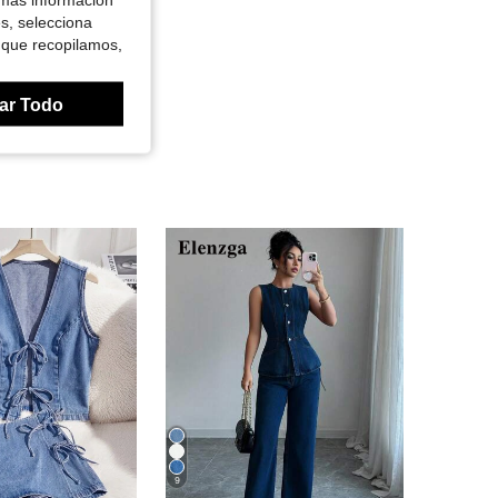
es, selecciona
 que recopilamos,
ar Todo
9