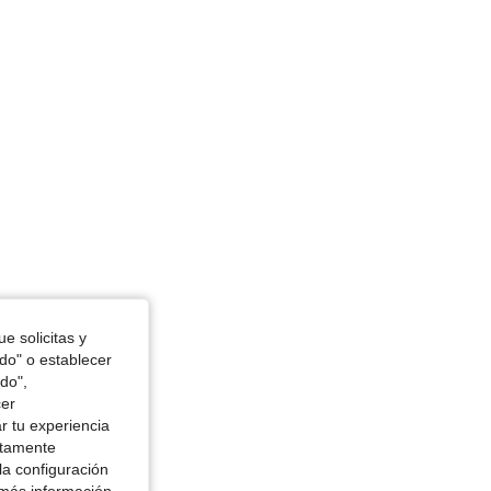
: 97 cm / 38 in, Cintura: 60 cm / 24 in, Color: Azul lavado oscuro, Talla: M
e solicitas y
odo" o establecer
do",
cer
r tu experiencia
ctamente
la configuración
 más información