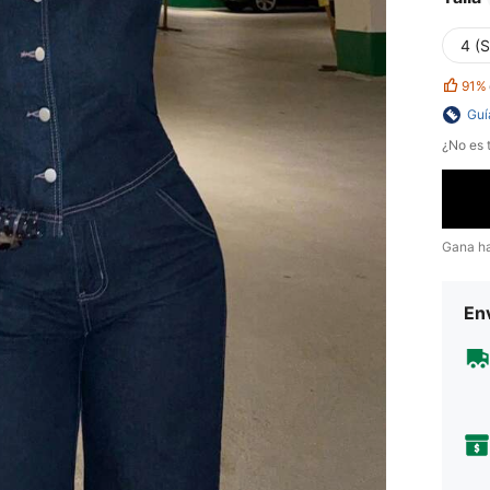
4 (S
91%
Guí
¿No es t
Gana h
Env