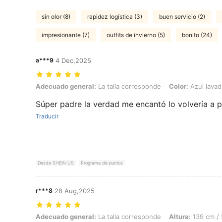
sin olor (8)
rapidez logística (3)
buen servicio (2)
impresionante (7)
outfits de invierno (5)
bonito (24)
a***9
4 Dec,2025
Adecuado general: La talla corresponde, Color: Azul lavado oscuro, 
Adecuado general:
La talla corresponde
Color:
Azul lavad
Súper padre la verdad me encantó lo volvería a p
Traducir
Desde SHEIN US
Programa de puntos
r***8
28 Aug,2025
Adecuado general: La talla corresponde, Altura: 139 cm / 55 in, Peso:
Adecuado general:
La talla corresponde
Altura:
139 cm / 