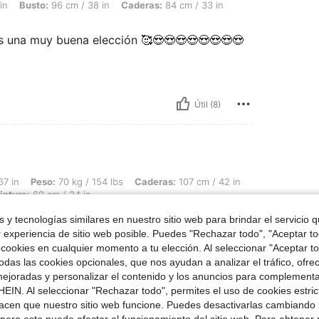
in
Busto:
96 cm / 38 in
Caderas:
84 cm / 33 in
 una muy buena elección 🥰😍😍😍😍😍😍😍😍
Útil (8)
 70 kg / 154 lbs, Caderas: 107 cm / 42 in, Forma del cuerpo: Reloj de arena, Busto
67 in
Peso:
70 kg / 154 lbs
Caderas:
107 cm / 42 in
intura:
60 cm / 24 in
 y tecnologías similares en nuestro sitio web para brindar el servicio qu
r experiencia de sitio web posible. Puedes "Rechazar todo", "Aceptar t
 cookies en cualquier momento a tu elección. Al seleccionar "Aceptar to
das las cookies opcionales, que nos ayudan a analizar el tráfico, ofre
ejoradas y personalizar el contenido y los anuncios para complementa
EIN. Al seleccionar "Rechazar todo", permites el uso de cookies estri
acen que nuestro sitio web funcione. Puedes desactivarlas cambiando 
Útil (4)
pero esto puede afectar el funcionamiento del sitio web. Para obtener