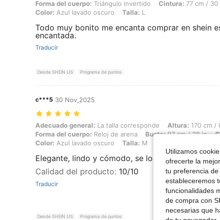
Forma del cuerpo:
Triángulo invertido
Cintura:
77 cm / 30 
Color:
Azul lavado oscuro
Talla:
L
Todo muy bonito me encanta comprar en shein es
encantada.
Traducir
Desde SHEIN US
Programa de puntos
c***5
30 Nov,2025
Adecuado general: La talla corresponde, Altura: 170 cm / 67 in, Peso:
Adecuado general:
La talla corresponde
Altura:
170 cm / 
Forma del cuerpo:
Reloj de arena
Busto:
97 cm / 38 in
C
Color:
Azul lavado oscuro
Talla:
M
Utilizamos cookies
Elegante, lindo y cómodo, se los recomiendo
ofrecerte la mejo
Calidad del producto
:
10/10
tu preferencia de
estableceremos to
Traducir
funcionalidades m
de compra con SH
necesarias que h
Desde SHEIN US
Programa de puntos
de tu navegador, 