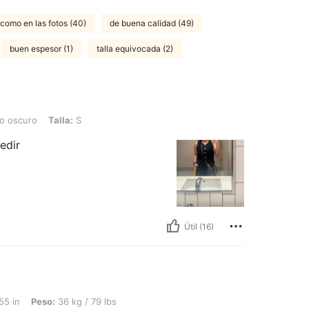
como en las fotos (40)
de buena calidad (49)
buen espesor (1)
talla equivocada (2)
Talla: S
o oscuro
Talla:
S
edir
Útil (16)
 36 kg / 79 lbs, Forma del cuerpo: Triángulo invertido, Cintura: 77 cm / 30 in, Bus
55 in
Peso:
36 kg / 79 lbs