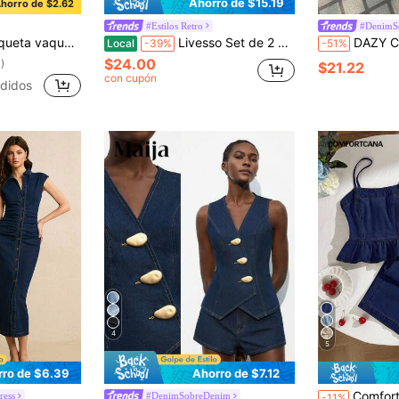
Ahorro de $15.19
horro de $2.62
#Estilos Retro
#DenimS
ga corta informal para vacaciones
Livesso Set de 2 piezas de chaleco y pantalones vaqueros para mujer, diseño minimalista casual para uso diario
DAZY Conjunto de chaleco vaquero de un
Local
-39%
-51%
$24.00
)
$21.22
con cupón
ndidos
4
5
rro de $6.39
Ahorro de $7.12
Comfortcana Conjunto de top d
ress
#DenimSobreDenim
-11%