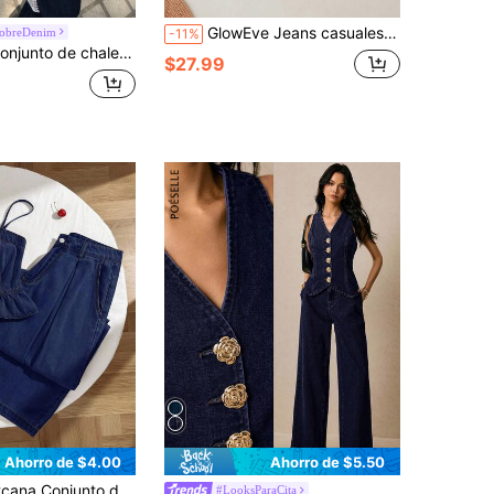
GlowEve Jeans casuales de pierna ancha con bordado para mujer
obreDenim
-11%
 solo botonadura y pantalones vaqueros de pierna ancha para mujer, para el verano
$27.99
Ahorro de $4.00
Ahorro de $5.50
e tirantes y jeans de unicolor y estilo minimalista para mujer
#LooksParaCita