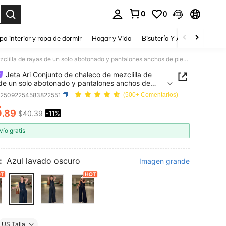
0
0
a. Press Enter to select.
pa interior y ropa de dormir
Hogar y Vida
Bisutería Y Accesorios
Be
Jeta Ari Conjunto de chaleco de mezclilla de rayas de un solo abotonado y pantalones anchos de pierna ancha informales para mujer
Jeta Ari Conjunto de chaleco de mezclilla de
de un solo abotonado y pantalones anchos de
 ancha informales para mujer
z25092254583822551
(500+ Comentarios)
5
.89
$40.39
-11%
ICE AND AVAILABILITY
vío gratis
:
Azul lavado oscuro
Imagen grande
US Talla