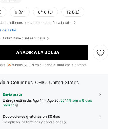
)
6 (M)
8/10 (L)
12 (XL)
de los clientes pensaron que era fiel a la talla.
a de Tallas
u talla? Dime cuál es tu talla
AÑADIR A LA BOLSA
asta
35
puntos SHEIN calculados al finalizar la compra.
ío a
Columbus, OHIO, United States
Envío gratis
Entrega estimada:
Ago 14 - Ago 20,
85.11% son ≤
8
días
hábiles
Devoluciones gratuitas en 30 días
Se aplican los términos y condiciones