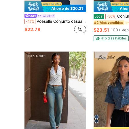
Ahorro de $20.21
Ahor
Conjunto de dos piezas de mezclilla desgastada estilo Y2K para 
Poéselle
Local
-56%
Poéselle Conjunto casual de chaleco vaquero de cuello redondo y abotonadura sencilla con pantalones vaqueros para mujer
-47%
#2 Más vendidos
$22.78
$23.51
100+ ven
4-5 días hábiles