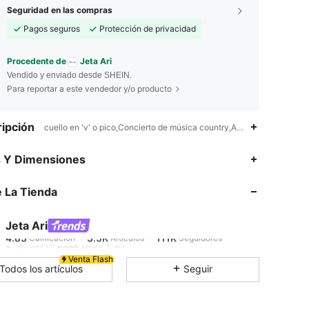
Seguridad en las compras
Pagos seguros
Protección de privacidad
Procedente de
Jeta Ari
Vendido y enviado desde SHEIN.
Para reportar a este vendedor y/o producto
ipción
cuello en 'v' o pico,Concierto de música country,Año Nuevo,Id al-Ad
4.83
3.5K
111K
s Y Dimensiones
 La Tienda
4.83
3.5K
111K
Jeta Ari
4.83
3.5K
111K
Calificación
Artículos
Seguidores
c***7
pagó
Hace 1 día
Venta Flash
Todos los artículos
Seguir
4.83
3.5K
111K