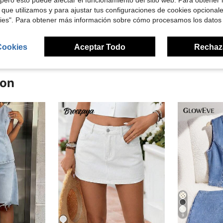
 que utilizamos y para ajustar tus configuraciones de cookies opcional
kies". Para obtener más información sobre cómo procesamos los datos
señas
Cookies
Aceptar Todo
Rechaz
ron
9