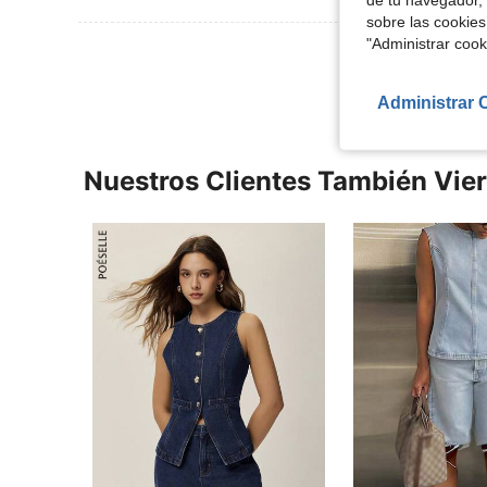
sobre las cookies
"Administrar coo
Ver Más Re
Administrar 
Nuestros Clientes También Vie