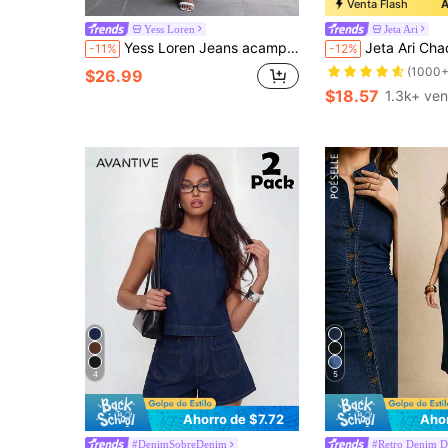
Venta Flash
A
Yess Loren
Jeta Ari
Yess Loren Jeans acampanados de tiro bajo con lavado de moda
Jeta Ari Chaqueta vaquera corta de man
-11%
-12%
(1000+
$26.99
$18.57
1.3k+ ve
4
5
Ahorro de $7.72
Aho
#DenimSobreDenim
#Retro Denim D