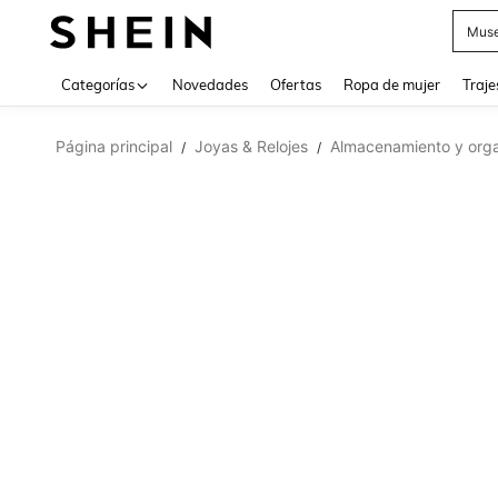
Muse
Categorías
Novedades
Ofertas
Ropa de mujer
Traje
Página principal
Joyas & Relojes
Almacenamiento y orga
/
/