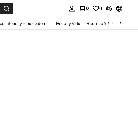
0
0
pa interior y ropa de dormir
Hogar y Vida
Bisutería Y Accesorios
Be