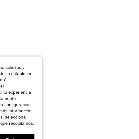
e solicitas y
odo" o establecer
do",
cer
r tu experiencia
ctamente
la configuración
 más información
es, selecciona
 que recopilamos,