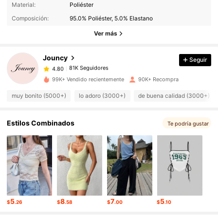
81K Seguidores
Material:
Poliéster
4.80
Composición:
95.0% Poliéster, 5.0% Elastano
Ver más
81K Seguidores
4.80
Jouncy
Seguir
81K Seguidores
4.80
a***n
pagó
Hace 9 horas
99K+ Vendido recientemente
90K+ Recompra
81K Seguidores
muy bonito (5000+)
lo adoro (3000+)
de buena calidad (3000+)
4.80
Estilos Combinados
Te podría gustar
81K Seguidores
4.80
81K Seguidores
4.80
81K Seguidores
4.80
5
8
7
5
$
.26
$
.58
$
.00
$
.10
81K Seguidores
4.80