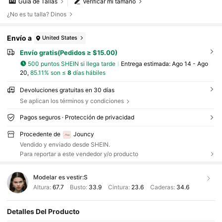
Guía de Tallas
Verificar mi tamaño
¿No es tu talla? Dinos
Envío a
United States
Envío gratis(Pedidos ≥ $15.00)
500 puntos SHEIN si llega tarde
Entrega estimada:
Ago 14 - Ago
20,
85.11% son ≤
8
días hábiles
Devoluciones gratuitas en 30 días
Se aplican los términos y condiciones
Pagos seguros · Protección de privacidad
Procedente de
Jouncy
Vendido y enviado desde SHEIN.
Para reportar a este vendedor y/o producto
Modelar es vestir:
S
Altura:
67.7
Busto:
33.9
Cintura:
23.6
Caderas:
34.6
Detalles Del Producto