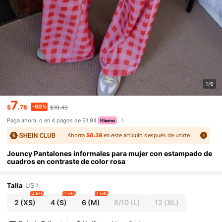
1/6
7
-60%
$
.78
$19.49
Paga ahora, o en 4 pagos de $1.94
Ahorra
$0.39
en este artículo después de unirte.
Jouncy Pantalones informales para mujer con estampado de
cuadros en contraste de color rosa
Talla
US
4 left
7 left
1 left
2
(XS)
4
(S)
6
(M)
8/10
(L)
12
(XL)