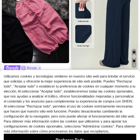
5
Rovax
Pantalones deportivos de cintura al
Rovax Pantalones de chándal
NEW
Utilizamos cookies y tecnologías similares en nuestro sitio web para brindar el servicio
7
18
ta y pierna ancha para mujer, contro
casuales y versátiles con estampad
$
.86
-13%
$
.29
-11%
que solicitas y ofrecerte la mejor experiencia de sitio web posible. Puedes "Rechazar
l de abdomen y levantamiento de gl
o de letras para uso diario de mujer
todo", "Aceptar todo" o establecer tu preferencia de cookies en cualquier momento a tu
úteos, bolsillos laterales, adecuado
s para yoga, correr y uso diario
elección. Al seleccionar "Aceptar todo", estableceremos todas las cookies opcionales,
que nos ayudan a analizar el tráfico, ofrecer funcionalidades mejoradas y personalizar
el contenido y los anuncios para complementar tu experiencia de compra con SHEIN.
Al seleccionar "Rechazar todo", permites el uso de cookies estrictamente necesarias
que hacen que nuestro sitio web funcione. Puedes desactivarlas cambiando la
configuración de tu navegador, pero esto puede afectar el funcionamiento del sitio web.
Para obtener más información sobre las cookies que utilizamos y para ajustar tus
configuraciones de cookies opcionales, selecciona "Administrar cookies". Para obtener
más información sobre cómo procesamos los datos que recopilamos,