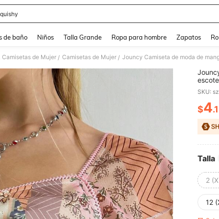
quishy
and down arrow keys to navigate search Búsqueda reciente and Busca y Encuentr
s de baño
Niños
Talla Grande
Ropa para hombre
Zapatos
Ro
& Camisetas de Mujer
Camisetas de Mujer
/
/
Jouncy
escote
SKU: s
4
$
.
PR
Talla
2 (X
12 (