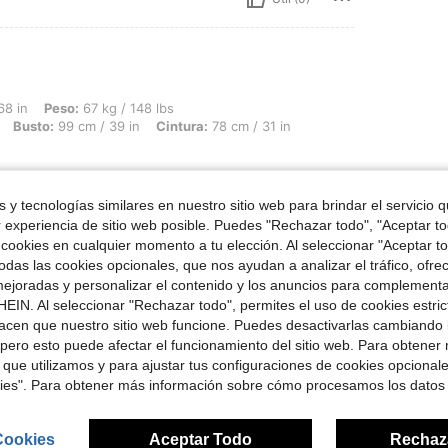
 67 kg / 148 lbs, Forma del cuerpo: Reloj de arena, Caderas: 107 cm / 42 in, Busto: 
68 in
Peso:
67 kg / 148 lbs
Busto:
99 cm / 39 in
Cintura:
78 cm / 31 in
 y tecnologías similares en nuestro sitio web para brindar el servicio qu
r experiencia de sitio web posible. Puedes "Rechazar todo", "Aceptar t
 cookies en cualquier momento a tu elección. Al seleccionar "Aceptar to
Útil (0)
das las cookies opcionales, que nos ayudan a analizar el tráfico, ofre
ejoradas y personalizar el contenido y los anuncios para complementa
señas
EIN. Al seleccionar "Rechazar todo", permites el uso de cookies estri
acen que nuestro sitio web funcione. Puedes desactivarlas cambiando 
pero esto puede afectar el funcionamiento del sitio web. Para obtener
 que utilizamos y para ajustar tus configuraciones de cookies opcional
kies". Para obtener más información sobre cómo procesamos los datos
ron
Cookies
Aceptar Todo
Rechaz