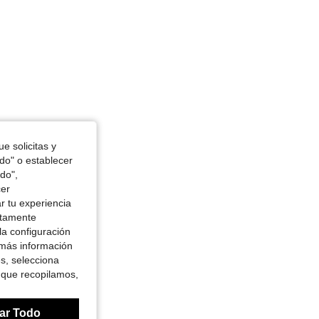
99 cm / 39 in, Cintura: 78 cm / 31 in, Color: Multicolor, Talla: M
e solicitas y
odo" o establecer
do",
cer
r tu experiencia
ctamente
la configuración
 más información
es, selecciona
 que recopilamos,
ar Todo