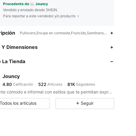
Procedente de
Jouncy
Vendido y enviado desde SHEIN.
Para reportar a este vendedor y/o producto
ipción
Pullovers,Encaje en contraste,Fruncido,Semitransparente
4.80
522
81K
s Y Dimensiones
 La Tienda
4.80
522
81K
Jouncy
4.80
522
81K
Calificación
Artículos
Seguidores
r***4
pagó
Hace 1 día
Mantente cómodo e informal con estilos que te permitan expresar tu alegría sin esfuerzo.
4.80
522
81K
Todos los artículos
Seguir
4.80
522
81K
4.80
522
81K