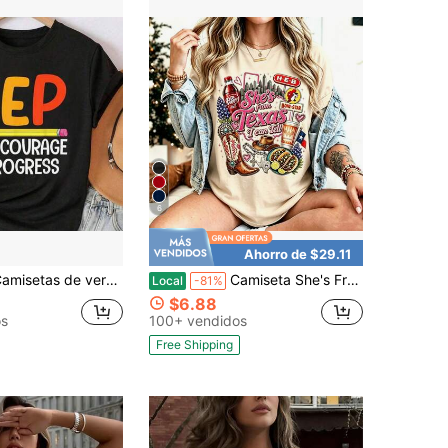
6
Ahorro de $29.11
de verano, camisetas de manga corta de algodón con cuello redondo para profesores de educación especial, ideales para verano y primavera.
Camiseta She's From Texas, Camiseta de Vaquera con Encanto Sureño Nativa de Texas, Camisetas Gráficas Casuales para Mujeres, Camisetas Unisex para Salidas de Verano Vacaciones Playa
Local
-81%
$6.88
os
100+ vendidos
Free Shipping