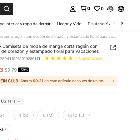
0
0
a. Press Enter to select.
pa interior y ropa de dormir
Hogar y Vida
Bisutería Y Accesorios
Be
Jouncy Camiseta de moda de manga corta raglán con escote de corazón y estampado floral para vacaciones
 Camiseta de moda de manga corta raglán con
 de corazón y estampado floral para vacaciones
z25041199519192861
(7 Comentarios)
13
$9.79
-58%
ICE AND AVAILABILITY
Ahorra
$0.21
en este artículo después de unirte.
US Talla
S)
4 (S)
6 (M)
8/10 (L)
XL)