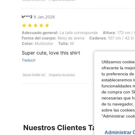
h***2
8 Jan,2026
Adecuado general: La talla corresponde, Altura: 173 cm / 68 in, Peso:
Adecuado general:
La talla corresponde
Altura:
173 cm / 
Forma del cuerpo:
Reloj de arena
Caderas:
107 cm / 42 in
Color:
Multicolor
Talla:
M
Super cute, love this shirt
Traducir
Utilizamos cookies
ofrecerte la mejo
tu preferencia de
Desde SHEIN US
Programa de puntos
estableceremos to
funcionalidades m
Ver Más Re
de compra con SH
necesarias que h
de tu navegador, 
sobre las cookies
"Administrar coo
Nuestros Clientes También Vie
Administrar 