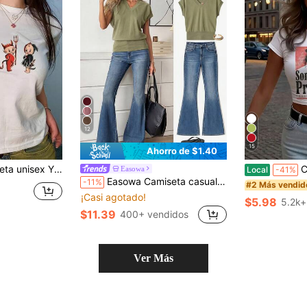
12
15
Ahorro de $1.40
jos animados Kewpie, 100% algodón, suave, un artículo de ropa casual de calle imprescindible para todas las estaciones
Camiseta de ro
Easowa
Local
-41%
Easowa Camiseta casual de manga corta con cuello en V y mangas murciélago de unicolor para mujer
-11%
#2 Más vendid
¡Casi agotado!
$5.98
5.2k+
$11.39
400+ vendidos
Ver Más