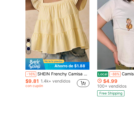
27
Ahorro de $1.88
SHEIN Frenchy Camisa de mujer de rayas amarillas con estampado minimalista casual, adecuada para el verano
Camiseta unisex Y2K retro de Halloween con personaje de dibu
-16%
Local
-88%
$9.81
$4.99
1.4k+ vendidos
con cupón
100+ vendidos
Free Shipping