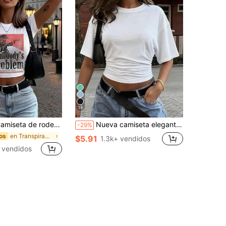
14
deo "Someone's Problem" – Camiseta estilo Y2K | Top de manga corta con cuello redondo y ajuste entallado para mujer | Un imprescindible para vaqueras y entusiastas del rodeo.
Nueva camiseta elegante y versátil de unicolor con pliegues en la cintura, adecuada para uso diario, escuela, playa, vacaciones y hogar en verano blanco
-29%
en Transpirable Tops, blusas y camisetas de mujer
os
$5.91
1.3k+ vendidos
 vendidos