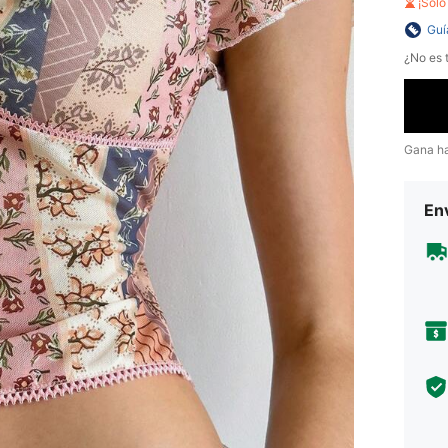
¡Sol
Guí
¿No es t
Gana h
Env