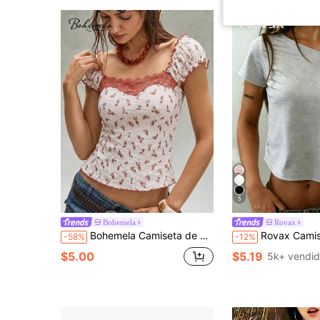
5
Bohemela
Rovax
Bohemela Camiseta de manga corta con patchwork de encaje floral retro para mujer
Rovax Camiseta de manga corta de verano de 
-58%
-12%
$5.00
$5.19
5k+ vendi