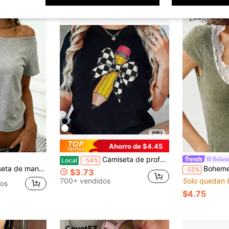
Ahorro de $4.45
Camiseta de profesora para mujer - Top negro de cuello redondo, suave y transpirable con estampado de lápiz amarillo
Bohem
Local
-54%
unicolor con cuello asimétrico y ajustada
Bohemela Camiseta ajustada de muje
-55%
$3.73
700+ vendidos
Solo quedan 
dos
$4.75