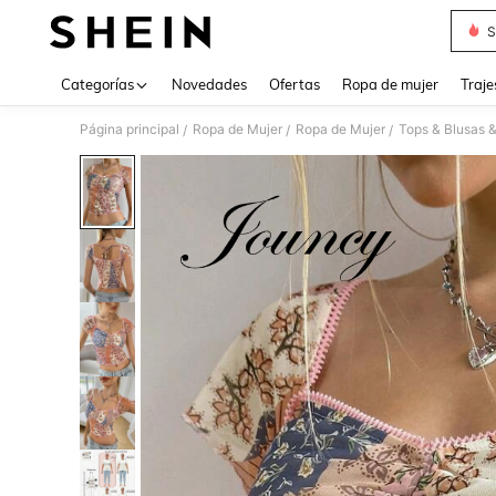
S
Use up 
Categorías
Novedades
Ofertas
Ropa de mujer
Traje
Página principal
Ropa de Mujer
Ropa de Mujer
Tops & Blusas 
/
/
/