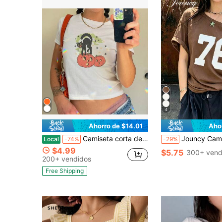
4
Ahorro de $14.01
Aho
Camiseta corta de bebé con estampado gráfico de gato negro & calabaza y estrella de Halloween, cuello redondo, manga corta, ajuste ceñido, top casual de otoño para temporada espeluznante Y2K para mujer
Jouncy Camiseta de mujer de manga corta con cuello redondo y hombros conv
Local
-74%
-29%
$4.99
$5.75
300+ vend
200+ vendidos
Free Shipping