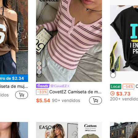
17
rro de $2.34
ertibles, con estampado digital, camisetas gráficas de verano para mujer
Camisetas 
CovetEZ
Local
-54%
CovetEZ Camiseta de mujer casual de rayas rosas con ajuste ceñido, rayas vintage americanas, ropa de mujer para otoño/invierno, streetwear, adecuada para el desplazamiento diario, citas, reuniones, otoño/invierno, verano, Navidad, Año Nuevo, Acción de Gracias, fiestas, bodas, playa, ceremonia de graduación, elegante, casual, salidas
-33%
$3.73
idos
200+ vendid
$5.54
90+ vendidos