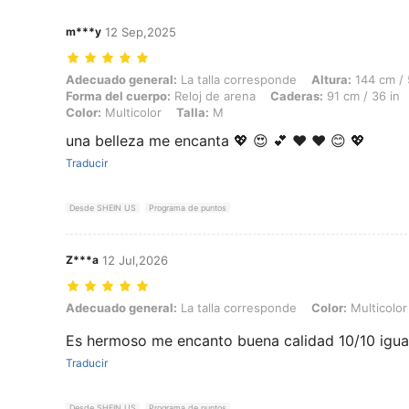
m***y
12 Sep,2025
Adecuado general: La talla corresponde, Altura: 144 cm / 57 in, Peso: 
Adecuado general:
La talla corresponde
Altura:
144 cm / 
Forma del cuerpo:
Reloj de arena
Caderas:
91 cm / 36 in
Color:
Multicolor
Talla:
M
una belleza me encanta 💖 😍 💕 ♥️ ❤️ 😊 💖
Traducir
Desde SHEIN US
Programa de puntos
Z***a
12 Jul,2026
Adecuado general: La talla corresponde, Color: Multicolor, Talla: XL
Adecuado general:
La talla corresponde
Color:
Multicolor
Es hermoso me encanto buena calidad 10/10 igual
Traducir
Desde SHEIN US
Programa de puntos