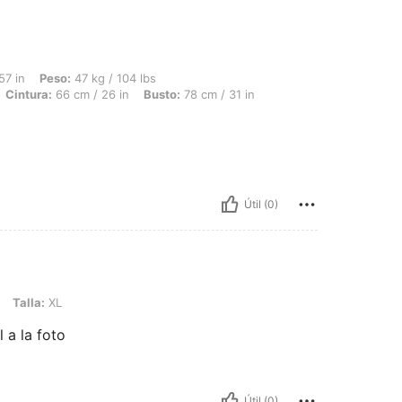
47 kg / 104 lbs, Forma del cuerpo: Reloj de arena, Caderas: 91 cm / 36 in, Cintura:
57 in
Peso:
47 kg / 104 lbs
Cintura:
66 cm / 26 in
Busto:
78 cm / 31 in
Útil (0)
Talla:
XL
 a la foto
Útil (0)