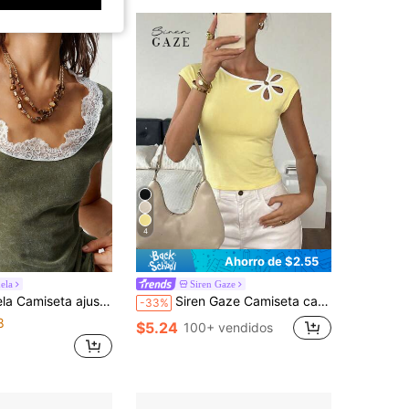
4
Ahorro de $2.55
ela
Siren Gaze
r de manga corta con cuello cuadrado de encaje y unicolor de punto informal
Siren Gaze Camiseta casual de uso diario con diseño calado para mujer
-33%
8
$5.24
100+ vendidos