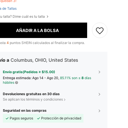
o quedan 3!
a de Tallas
u talla? Dime cuál es tu talla
AÑADIR A LA BOLSA
asta
4
puntos SHEIN calculados al finalizar la compra.
ío a
Columbus, OHIO, United States
Envío gratis(Pedidos ≥ $15.00)
Entrega estimada:
Ago 14 - Ago 20,
85.11% son ≤
8
días
hábiles
Devoluciones gratuitas en 30 días
Se aplican los términos y condiciones
Seguridad en las compras
Pagos seguros
Protección de privacidad