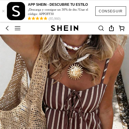
APP SHEIN - DESCUBRE TU ESTILO
×
¡Descarga y consigue un 30% de dto.!Usar el
CONSEGUIR
código: APPOFF30
(95,960)