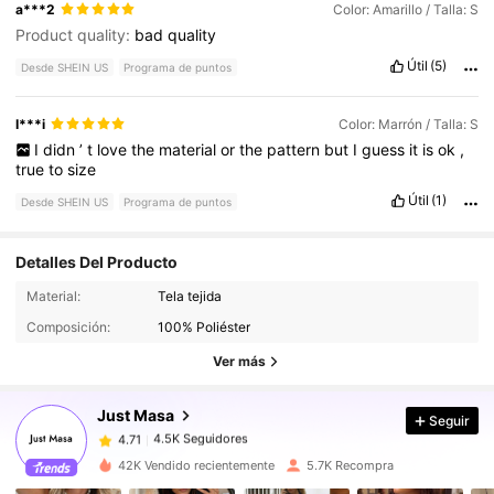
a***2
Color: Amarillo / Talla: S
Product quality:
bad
quality
Útil
(5)
Desde SHEIN US
Programa de puntos
I***i
Color: Marrón / Talla: S
I
didn
’
t
love
the
material
or
the
pattern
but
I
guess
it
is
ok
,
true
to
size
Útil
(1)
Desde SHEIN US
Programa de puntos
Detalles Del Producto
4.5K Seguidores
4.71
Material:
Tela tejida
Composición:
100% Poliéster
4.5K Seguidores
4.71
Ver más
Just Masa
Seguir
4.5K Seguidores
4.71
e***5
pagó
Hace 1 día
42K Vendido recientemente
5.7K Recompra
4.5K Seguidores
4.71