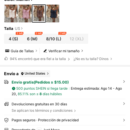
a elástica y cordón, ideal para la playa, viajes, cit
as, festivales de música y uso diario elegante
Talla
US
1 left
1 left
2 left
4
(S)
6
(M)
8/10
(L)
12
(XL)
Guía de Tallas
Verificar mi tamaño
94%
encontró que era fiel a la talla
¿No es tu talla? Dinos
Envío a
United States
Envío gratis(Pedidos ≥ $15.00)
500 puntos SHEIN si llega tarde
Entrega estimada:
Ago 14 - Ago
20,
85.11% son ≤
8
días hábiles
Devoluciones gratuitas en 30 días
Se aplican los términos y condiciones
Pagos seguros · Protección de privacidad
Procedente de
Just Masa