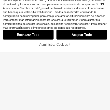
que nos ayudan a analizar el tráfico, ofrecer funcionalidades mejoradas y personalizar
el contenido y los anuncios para complementar tu experiencia de compra con SHEIN.
Al seleccionar "Rechazar todo", permites el uso de cookies estrictamente necesarias
que hacen que nuestro sitio web funcione. Puedes desactivarlas cambiando la
configuración de tu navegador, pero esto puede afectar el funcionamiento del sitio web.
Para obtener más información sobre las cookies que utilizamos y para ajustar tus
configuraciones de cookies opcionales, selecciona "Administrar cookies". Para obtener
más información sobre cómo procesamos los datos que recopilamos,
Rechazar Todo
Aceptar Todo
Administrar Cookies
¡31% DE DESCUENTO!
AÑADIR A LA BOLSA