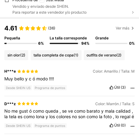
Vendido y enviado desde SHEIN.
Para reportar a este vendedor y/o producto
4.61
(36)
Ver más
Pequeña
La talla corresponde
Grande
6%
94%
0%
sin olor
(2)
talla completa de copa
(1)
outfits de verano
(2)
H***e
Color: Amarillo / Talla: M
Muy
bello
y
c
ó
modo
!!!!
Útil
(3)
Desde SHEIN US
Programa de puntos
D***z
Color: Marrón / Talla: S
No
me
gust
ó
como
queda
,
se
ve
como
barato
y
mala
calidad
,
la
tela
es
como
lona
y
los
colores
no
son
como
la
foto
,
lo
regal
é
Útil
(0)
Desde SHEIN US
Programa de puntos