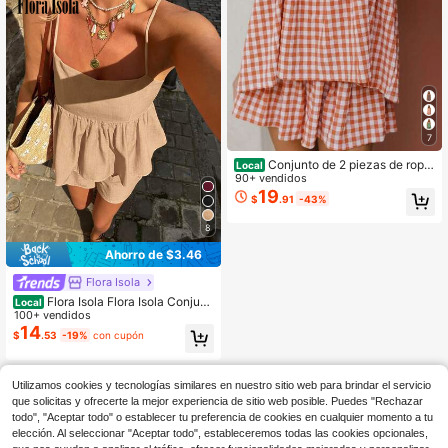
7
Conjunto de 2 piezas de ropa
Local
de estar en casa para mujer, top de
90+ vendidos
tirantes sin mangas a cuadros y sho
19
$
.91
-43%
rts de pierna ancha
8
Ahorro de $3.46
Flora Isola
Flora Isola Flora Isola Conjunt
Local
o casual de vacaciones de camiset
100+ vendidos
a de tirantes finos y volantes y pant
14
$
.53
-19%
con cupón
alones cortos para mujer, talla están
dar, para primavera/verano
Utilizamos cookies y tecnologías similares en nuestro sitio web para brindar el servicio
que solicitas y ofrecerte la mejor experiencia de sitio web posible. Puedes "Rechazar
todo", "Aceptar todo" o establecer tu preferencia de cookies en cualquier momento a tu
elección. Al seleccionar "Aceptar todo", estableceremos todas las cookies opcionales,