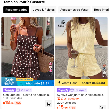
También Podría Gustarte
Recomendados
Joyas & Relojes
Accesorios de Vestir
Ropa Inter
18
25
Venta Flash
Ahorro de $3.83
Ahorro de $3.31
Vuslat
Sylviya
Conjunto de 2 piezas de camisola y
Sylviya Conjunto de 2 piezas de sh
shorts con estampado de rayas mul
100+ vendidos
orts de verano con textura casual p
¡Casi agotado!
ticolor, fruncido y bolsillos, para muj
ara mujer
18
200+ vendidos
$
.74
-15%
er, estilo casual de verano para ir al
15
$
.96
-19%
trabajo, vacaciones, viajes, citas, u