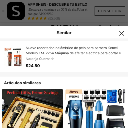
APP SHEIN - DESCUBRE TU ESTILO
×
¡Descarga y consigue un 30% de dto.!Usar el
CONSEGUIR
código: APPOFF30
(95,960)
Similar
Nuevo recortador inalámbrico de pelo para barbero Kemei
Modelo KM-2254 Máquina de afeitar eléctrica para cortar el
cabello de los hombres
Naranja Quemada
$24.80
Artículos similares