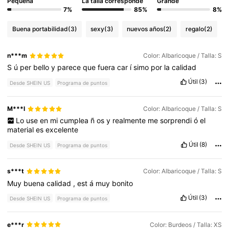
Pequeña
La talla corresponde
Grande
7%
85%
8%
Buena portabilidad
(3)
sexy
(3)
nuevos años
(2)
regalo
(2)
n***m
Color: Albaricoque / Talla: S
S
ú
per
bello
y
parece
que
fuera
car
í
simo
por
la
calidad
Útil
(3)
Desde SHEIN US
Programa de puntos
M***l
Color: Albaricoque / Talla: S
Lo
use
en
mi
cumplea
ñ
os
y
realmente
me
sorprendi
ó
el
material
es
excelente
Útil
(8)
Desde SHEIN US
Programa de puntos
s***t
Color: Albaricoque / Talla: S
Muy
buena
calidad
,
est
á
muy
bonito
Útil
(3)
Desde SHEIN US
Programa de puntos
e***r
Color: Burdeos / Talla: XS