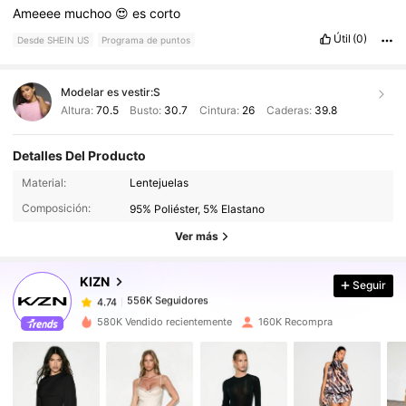
Ameeee
muchoo
😍
es
corto
Útil
(0)
Desde SHEIN US
Programa de puntos
Modelar es vestir:
S
Altura:
70.5
Busto:
30.7
Cintura:
26
Caderas:
39.8
Detalles Del Producto
556K Seguidores
4.74
Material:
Lentejuelas
Composición:
95% Poliéster, 5% Elastano
556K Seguidores
4.74
Ver más
KIZN
Seguir
556K Seguidores
4.74
a***6
pagó
Hace 1 día
580K Vendido recientemente
160K Recompra
556K Seguidores
4.74
556K Seguidores
4.74