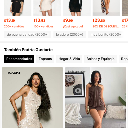
556K Seguidores
4.74
13
13
9
23
1
$
.19
$
.53
$
.99
$
.80
$
200+ vendidos
100+ vendidos
¡Casi agotado!
30% DE DESCUENTO
556K Seguidores
4.74
de buena calidad (2000+)
lo adoro (2000+)
muy bonito (2000+)
También Podría Gustarte
556K Seguidores
4.74
Recomendados
Zapatos
Hogar & Vida
Bolsos y Equipaje
Ropa
556K Seguidores
4.74
556K Seguidores
4.74
556K Seguidores
4.74