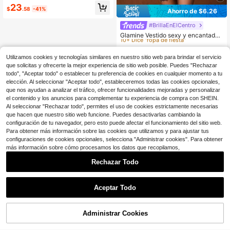
escote cuadrado, espalda descubie
23
$
.58
-41%
rta, sin mangas y abertura lateral
Ahorro de $6.26
#BrillaEnElCentro
#9 Más vendidos
en Disco Mini vestidos para mujer
10+ Dice "ropa de fiesta"
Glamine Vestido sexy y encantador
con escote en V profundo, espalda
#9 Más vendidos
#9 Más vendidos
en Disco Mini vestidos para mujer
en Disco Mini vestidos para mujer
descubierta, corte ceñido y detalles
100+ vendidos
10+ Dice "ropa de fiesta"
10+ Dice "ropa de fiesta"
de lentejuelas, ideal para fiestas, va
Utilizamos cookies y tecnologías similares en nuestro sitio web para brindar el servicio
#9 Más vendidos
en Disco Mini vestidos para mujer
22
caciones y ocasiones especiales. V
$
.43
-22%
que solicitas y ofrecerte la mejor experiencia de sitio web posible. Puedes "Rechazar
10+ Dice "ropa de fiesta"
estido corto de lentejuelas azul pat
todo", "Aceptar todo" o establecer tu preferencia de cookies en cualquier momento a tu
o, vestido de cóctel, vestido para ci
elección. Al seleccionar "Aceptar todo", estableceremos todas las cookies opcionales,
ta, vestido de graduación, vestido s
que nos ayudan a analizar el tráfico, ofrecer funcionalidades mejoradas y personalizar
exy para fiesta, vestidos para mujer
el contenido y los anuncios para complementar tu experiencia de compra con SHEIN.
Al seleccionar "Rechazar todo", permites el uso de cookies estrictamente necesarias
que hacen que nuestro sitio web funcione. Puedes desactivarlas cambiando la
Mostrar artículos similares con stock
Ver todo
configuración de tu navegador, pero esto puede afectar el funcionamiento del sitio web.
Para obtener más información sobre las cookies que utilizamos y para ajustar tus
configuraciones de cookies opcionales, selecciona "Administrar cookies". Para obtener
más información sobre cómo procesamos los datos que recopilamos,
Rechazar Todo
Aceptar Todo
Lo sentimos, este producto está agotado.
Administrar Cookies
AGOTADO