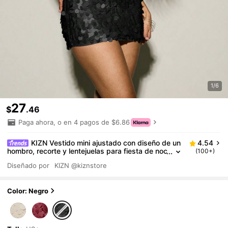
1/6
27
$
.46
Paga ahora, o en 4 pagos de $6.86
KIZN Vestido mini ajustado con diseño de un
4.54
hombro, recorte y lentejuelas para fiesta de noc
(100+)
he, salida nocturna, boda o Año Nuevo
Diseñado por
KIZN
@kiznstore
Color: Negro