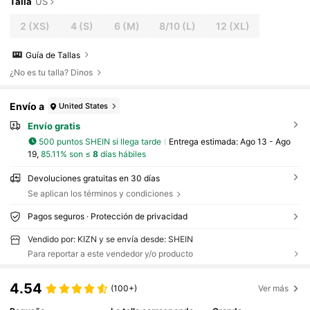
Talla
US
2
(XS)
4
(S)
6
(M)
8/10
(L)
12
(XL)
Guía de Tallas
¿No es tu talla? Dinos
Envío a
United States
Envío gratis
500 puntos SHEIN si llega tarde
Entrega estimada:
Ago 13 - Ago
19,
85.11% son ≤
8
días hábiles
Devoluciones gratuitas en 30 días
Se aplican los términos y condiciones
Pagos seguros · Protección de privacidad
Vendido por: KIZN y se envía desde: SHEIN
Para reportar a este vendedor y/o producto
4.54
(100+)
Ver más