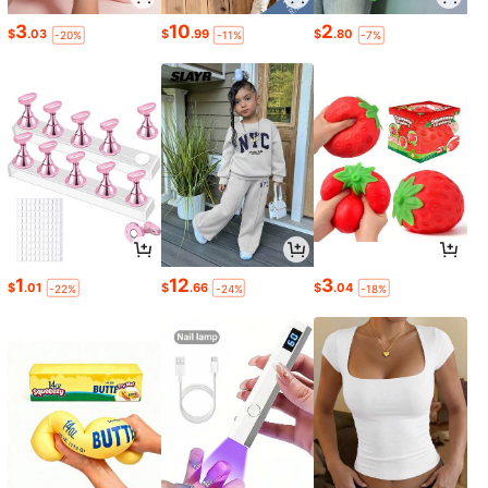
3
10
2
$
.03
$
.99
$
.80
-20%
-11%
-7%
1
12
3
$
.01
$
.66
$
.04
-22%
-24%
-18%