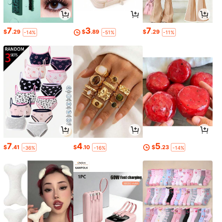
7
3
7
$
.29
$
.89
$
.29
-14%
-51%
-11%
7
4
5
$
.41
$
.10
$
.23
-36%
-16%
-14%