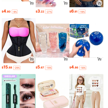
4
3
6
$
.80
$
.22
$
.91
-9%
-27%
-19%
15
5
4
$
.88
$
.67
$
.86
-29%
-19%
-18%