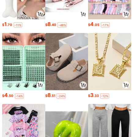
1
8
4
$
.70
$
.40
$
.05
-11%
-48%
-17%
4
8
3
$
.50
$
.51
$
.33
-14%
-24%
-12%