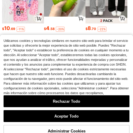
10
4
8
$
.69
$
.58
$
.70
-11%
-20%
-22%
Utilizamos cookies y tecnologías similares en nuestro sitio web para brindar el servicio
que solicitas y ofrecerte la mejor experiencia de sitio web posible. Puedes "Rechazar
todo", "Aceptar todo" o establecer tu preferencia de cookies en cualquier momento a tu
elección. Al seleccionar "Aceptar todo", estableceremos todas las cookies opcionales,
que nos ayudan a analizar el tráfico, ofrecer funcionalidades mejoradas y personalizar
el contenido y los anuncios para complementar tu experiencia de compra con SHEIN.
Al seleccionar "Rechazar todo", permites el uso de cookies estrictamente necesarias
que hacen que nuestro sitio web funcione. Puedes desactivarlas cambiando la
configuración de tu navegador, pero esto puede afectar el funcionamiento del sitio web.
Para obtener más información sobre las cookies que utilizamos y para ajustar tus
configuraciones de cookies opcionales, selecciona "Administrar cookies". Para obtener
más información sobre cómo procesamos los datos que recopilamos,
13
13
6
$
.74
$
.12
$
.99
-22%
-12%
-86%
Rechazar Todo
1
0
Aceptar Todo
Administrar Cookies
Volver al principio