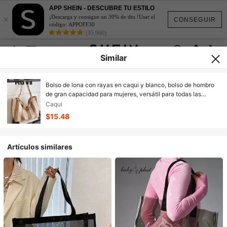
APP SHEIN - DESCUBRE TU ESTILO
×
¡Descarga y consigue un 30% de dto.!Usar el
CONSEGUIR
código: APPOFF30
(95,960)
Similar
Bolso de lona con rayas en caqui y blanco, bolso de hombro
de gran capacidad para mujeres, versátil para todas las
estaciones, adecuado para estudiantes, campus y viajes,
Caqui
estilo relajado
$15.48
Artículos similares