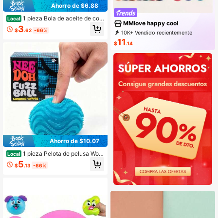
Ahorro de $6.88
1 pieza Bola de aceite de coc
Local
MMlove happy cool
o hecha a mano - Bola de alivio del
3
$
.62
-66%
estrés crujiente mejorada, globo cru
10K+ Vendido recientemente
jiente de patata, juguete sensorial s
1K+ Recompra
3K Suscripción
11
$
.14
uave
Ahorro de $10.07
1 pieza Pelota de pelusa Won
Local
der Waves, juguete sensorial para a
5
$
.13
-66%
pretar con textura, pelota antiestrés
fidget para adultos