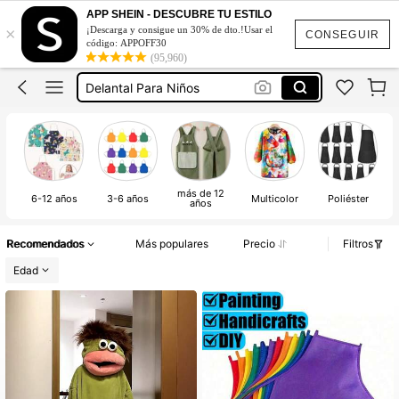
Delantal De Cocina Para Niña
APP SHEIN - DESCUBRE TU ESTILO
×
¡Descarga y consigue un 30% de dto.!Usar el
Delantal Para Pintar
CONSEGUIR
código: APPOFF30
(95,960)
Delantal Para Pintar Niña
Delantal Para Niños
Mandil Para Niñas
Delantal De Cocina Para Niña
Delantal Para Pintar
más de 12
6-12 años
3-6 años
Multicolor
Poliéster
años
Recomendados
Más populares
Precio
Filtros
Edad