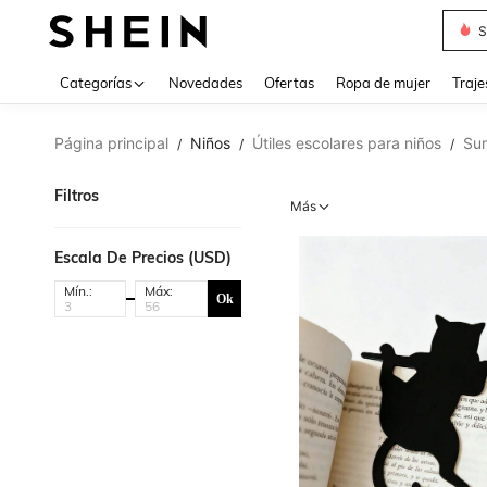
Muse
Categorías
Novedades
Ofertas
Ropa de mujer
Traje
Página principal
Niños
Útiles escolares para niños
Sum
/
/
/
Filtros
Más
Escala De Precios (USD)
Mín.:
Máx:
Ok