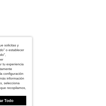
e solicitas y
odo" o establecer
do",
cer
r tu experiencia
ctamente
la configuración
 más información
es, selecciona
 que recopilamos,
ar Todo