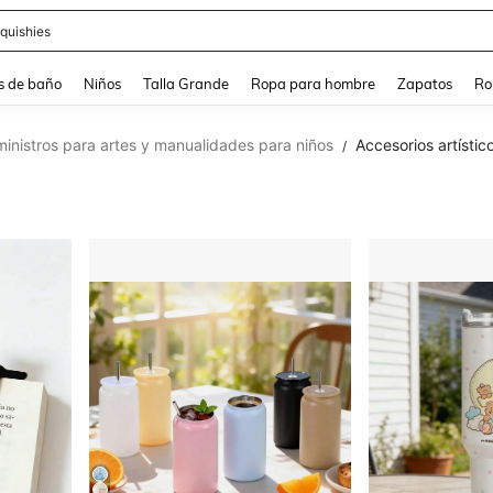
ra
s de baño
Niños
Talla Grande
Ropa para hombre
Zapatos
Ro
inistros para artes y manualidades para niños
Accesorios artístic
/