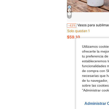
4
Vasos para sublimación, paquete de 12, botellas de agua para sublimación de 12 oz para niños, tazas de acero inoxidab
-43%
Solo quedan 1
$59.10
Utilizamos cookies
ofrecerte la mejo
tu preferencia de
estableceremos to
funcionalidades m
de compra con SH
necesarias que h
de tu navegador, 
sobre las cookies
"Administrar coo
Administrar 