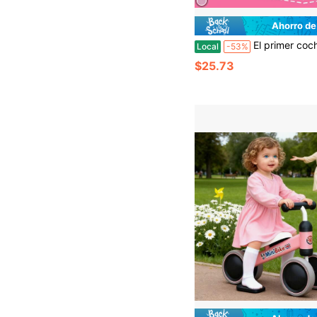
Ahorro de
El primer coche de caminar del bebé, bicicleta de equilibrio perfecta como primer vehículo para niños pequeños de 1+ años, regalo de cumpleaños para niños de un año,
Local
-53%
$25.73