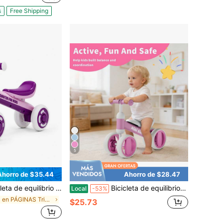
s
Free Shipping
5
Ahorro de $35.44
Ahorro de $28.47
 con cuadro de PP | Bicicleta para niños pequeños con neumáticos EVA antivuelco de 135° | Juguetes para niños pequeños para exteriores e interiores | Regalo de cumpleaños perfecto para niños y niñas (morado)
Bicicleta de equilibrio para bebés de 1 año, niños y niñas de 12-18 meses, bicicleta de equilibrio para niños pequeños, primera bicicleta de 4 ruedas para niños pequeños, regalos para el primer cumpleaños
Local
-53%
en PÁGINAS Triciclos, patinetes y vagones para niñ
$25.73