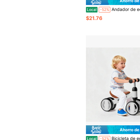
Ahorro de
Andador de equilibrio para bebés, coche de equilibrio de cuatro ruedas, ruedas silenciosas y anticaídas, juguete infantil, apto para 
Local
-52%
$21.76
Ahorro de
Bicicleta de equilibrio para bebé, cuatro ruedas sin pedales, andador, juguetes para bebés y niños pequeños (niños y niñas), regalo de cumpleaños para niños
Local
-52%