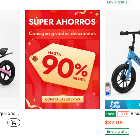
Envío gratis
ble y neumáticos de EVA, regalo ideal para niños y niñas de 2 años.
Bicicleta de equilibrio, bicicleta de equilibrio aj
Local
-53%
$32.98
Envío gratis