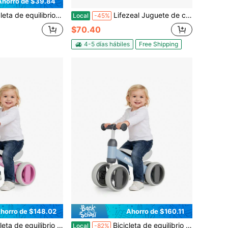
Ahorro de $39.84
de 4 ruedas con ruedas luminosas y cuadro de acero estable. Juguete divertido para niños pequeños, ideal para jugar en interiores y exteriores. Regalo perfecto para niños de 1 año, bebés y niñas en su primer cumpleaños. Color azul.
Lifezeal Juguete de conducción simulada para niños, coche de juguete con luces y sonido para que los niños pequeños jueguen
Local
-45%
$70.40
4-5 días hábiles
Free Shipping
horro de $148.02
Ahorro de $160.11
edales, andador, juguetes para bebés y niños pequeños (niños y niñas), regalo de cumpleaños para niños de un año, primera experiencia de conducción, sin batería, regalos de Navidad y Halloween.
Bicicleta de equilibrio para bebé, cuatro ruedas sin pedales, andador, juguetes para bebés y niños pequeños (niños y niñas), regalo de cumpleaños para niños de un año, primera experiencia de conducción, sin batería, regalos de Navidad y Halloween.
Local
-82%