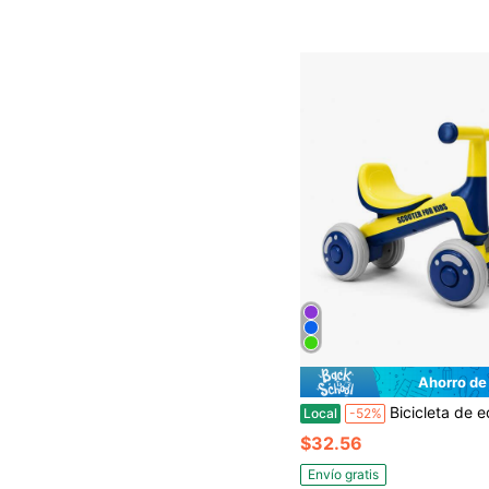
Ahorro de
Bicicleta de equilibrio FUPOJH-808 ultraligera y portátil con cuadro de PP | Bicicleta para niños pequeños con neumáticos EVA antivuelco de 135° | Juguetes para niños
Local
-52%
$32.56
Envío gratis