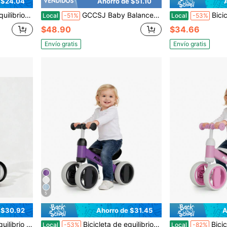
 $24.04
Ahorro de $51.10
bebés de 12 a 24 meses, regalo de Halloween y Navidad para niños y niñas.
GCCSJ Baby Balance Bike,Baby Balance Bike for 1-2 Year Old – 4-Wheel Toddler Training Bike with Soft Padded Seat, No Pedal Design for Early Riding, Lightweight Baby Bicycle Gift for Boys Girls 12-24 Months Indoor Outdoor (Pink/Yellow/Black)
Bicicleta de equilibrio para niños de 1 año: bicicleta infantil 
Local
-51%
Local
-53%
$48.90
$34.66
Envío gratis
Envío gratis
5
 $30.92
Ahorro de $31.45
A
 de un año, primera experiencia de conducción, sin batería, regalos de Navidad y Halloween.
Bicicleta de equilibrio para bebé, cuatro ruedas sin pedales, andador, juguetes para bebés y niños pequeños (niños y niñas), regalo de cumpleaños para niños de un año, primera experiencia de conducción, sin batería, regalos de Navidad y Halloween.
Bicicleta de equilibrio para bebé, cuatro ruedas sin p
Local
-53%
Local
-82%