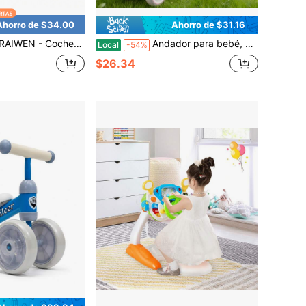
Ahorro de $34.00
Ahorro de $31.16
os pequeños, cochecito para niños con bocina, música, luces, espacio de almacenamiento debajo del asiento, juguete para montar de 1 a 3 años
Andador para bebé, coche de equilibrio, sin pedales, adecuado para bebés de 1 a 3 años, regalo de primer cumpleaños (rosa)
Local
-54%
$26.34