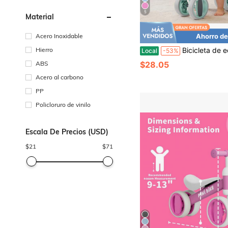
5
Material
Acero Inoxidable
Ahorro de
Hierro
Bicicleta de equilibrio para bebés de 1 año, niños y niñas de 12-18 meses, bicicleta de equilibrio para niños pequeños de 4 rued
Local
-53%
ABS
$28.05
Acero al carbono
PP
Policloruro de vinilo
Escala De Precios (USD)
$
21
$
71