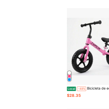
Bicicleta de equilibrio de 12 pulgadas para niños de 2 a 6 años, bicicleta de aprendizaje sin pedales con asiento ajusta
Local
-48%
$28.35