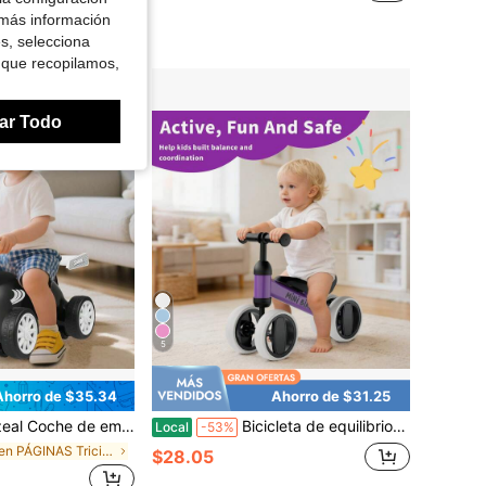
s
Free Shipping
 más información
es, selecciona
 que recopilamos,
ar Todo
5
Ahorro de $35.34
Ahorro de $31.25
y almacenamiento debajo del asiento con ruedas universales para niños y niñas, en colores negro y rojo / negro y blanco / rosa y blanco
Bicicleta de equilibrio para bebés de 1 año, niños y niñas de 12-18 meses, bicicleta de equilibrio para niños pequeños, primera bicicleta de 4 ruedas para niños pequeños, regalos de primer cumpleaños
Local
-53%
en PÁGINAS Triciclos, patinetes y vagones para niñ
$28.05