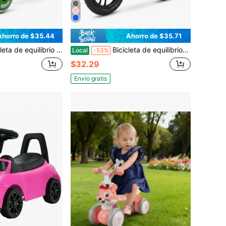
Ahorro de $35.44
Ahorro de $35.71
 con cuadro de PP | Bicicleta para niños pequeños con neumáticos EVA antivuelco de 135° | Juguetes para niños pequeños para exteriores e interiores | Regalo de cumpleaños perfecto para niños y niñas (verde)
Bicicleta de equilibrio, bicicleta de equilibrio ajustable para niños y niñas de 2 a 6 años, bicicleta de entrenamiento sin pedales con neumáticos silenciosos de EVA, bicicleta ligera para niños para uso en interiores y exteriores.
Local
-53%
$32.29
Envío gratis