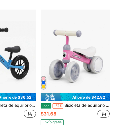
Ahorro de $36.52
Ahorro de $42.82
ustable para niños y niñas de 2 a 6 años, bicicleta de entrenamiento sin pedales con neumáticos silenciosos de EVA, bicicleta ligera para niños para uso en interiores y exteriores. Azul
Bicicleta de equilibrio para niños de 1 año: bicicleta infantil de 4 ruedas con ruedas luminosas y cuadro de acero estable. Juguete divertido para niños pequeños, ideal para jugar en interiores y exteriores. Regalo perfecto para niños de 1 año, bebés y niñas en su primer cumpleaños. Color rosa.
Local
-57%
$31.68
Envío gratis