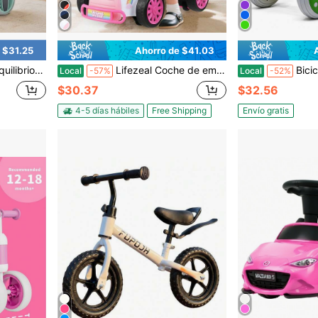
 $31.25
Ahorro de $41.03
as, primera bicicleta para niños pequeños, regalos de primer cumpleaños
Lifezeal Coche de empuje con música y almacenamiento debajo del asiento con ruedas universales para niños y niñas, en colores negro y rojo / negro y blanco / rosa y blanco
Bicicleta de equilibrio FUPOJH-808 ultraligera y portátil
Local
-57%
Local
-52%
$30.37
$32.56
4-5 días hábiles
Free Shipping
Envío gratis