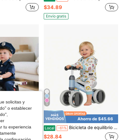
$34.89
Envío gratis
e solicitas y
5
odo" o establecer
do",
Ahorro de $38.70
Ahorro de $45.66
cer
r tu experiencia
 almacenamiento debajo del asiento con ruedas universales para niños y niñas, en colores negro y rojo / negro y blanco / rosa y blanco
Bicicleta de equilibrio para bebés de 1 año, niños y niñas de 12-18 meses, bicicleta de equilibrio para niños pequeños de 4 ruedas, primera bicicleta para niños pequeños, regalos de primer cumpleaños
Local
-61%
ctamente
$28.84
la configuración