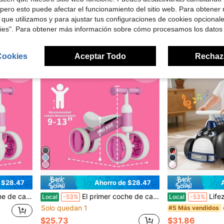
4-5 días hábile
pero esto puede afectar el funcionamiento del sitio web. Para obtener
 que utilizamos y para ajustar tus configuraciones de cookies opcional
kies". Para obtener más información sobre cómo procesamos los datos
Cookies
Aceptar Todo
Rechaz
 $28.47
Ahorro de $28.47
 primera experiencia de montar sin necesidad de batería, regalos de Navidad, regalos de Halloween
El primer coche de caminar del bebé, bicicleta de equilibrio perfecta como primer vehículo para niños pequeños de 1+ años, regalo de cumpleaños para niños de un año, primera experiencia de montar sin necesidad de batería, regalos de Navidad, regalos de Halloween
Lifezeal Coche de empuje con música 
Local
-53%
Local
-53%
Solo quedan 1
#5 Más vendidos
$25.73
$31.86