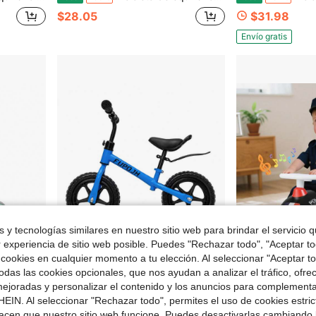
$28.05
$31.98
Envío gratis
 y tecnologías similares en nuestro sitio web para brindar el servicio qu
r experiencia de sitio web posible. Puedes "Rechazar todo", "Aceptar t
 cookies en cualquier momento a tu elección. Al seleccionar "Aceptar to
 $30.96
das las cookies opcionales, que nos ayudan a analizar el tráfico, ofre
ejoradas y personalizar el contenido y los anuncios para complementa
 un año, primera experiencia de conducción, sin batería, regalos de Navidad y Halloween.
Bicicleta de equilibrio de 12 pulgadas para niños de 2 a 6 años, bicicleta de aprendizaje sin pedales con asiento ajustable y neumáticos de EVA, regalo ideal para niños y niñas de 2 años.
Lifezeal Coche de empuje con música y
Local
-48%
Local
-58%
EIN. Al seleccionar "Rechazar todo", permites el uso de cookies estri
$28.35
$28.50
acen que nuestro sitio web funcione. Puedes desactivarlas cambiando 