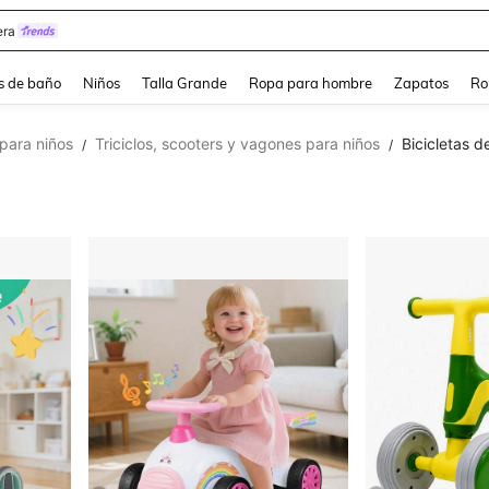
ra
s de baño
Niños
Talla Grande
Ropa para hombre
Zapatos
Ro
 para niños
Triciclos, scooters y vagones para niños
Bicicletas d
/
/