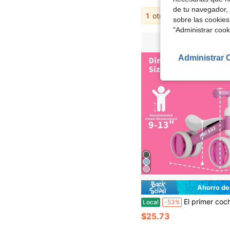
de tu navegador, 
1
otros vendedores
sobre las cookies
"Administrar coo
Administrar 
Ahorro de
El primer coche de caminar del bebé, bicicleta de equilibrio perfecta como primer vehículo para niños pequeños de 1+ años, regalo de cumpleaños para niños de un año,
Local
-53%
$25.73