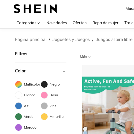
Muse
Categorías
Novedades
Ofertas
Ropa de mujer
Traje
Página principal
Juguetes y Juegos
Juegos al aire libre
/
/
Filtros
Más
Color
Multicolor
Negro
Blanco
Rosa
Azul
Gris
Verde
Amarillo
Morado