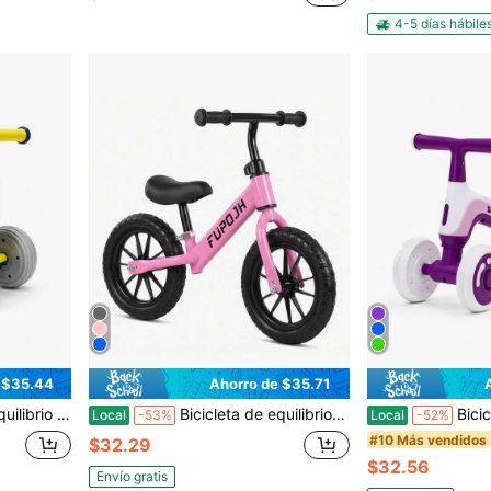
4-5 días hábile
 $35.44
Ahorro de $35.71
 pequeños para exteriores e interiores | Regalo de cumpleaños perfecto para niños y niñas (azul)
Bicicleta de equilibrio, bicicleta de equilibrio ajustable para niños y niñas de 2 a 6 años, bicicleta de entrenamiento sin pedales con neumáticos silenciosos de EVA, bicicleta ligera para niños para uso en interiores y exteriores. Rosa
Bicicleta de equilibrio FUPOJH-808 ultraligera y portátil
Local
-53%
Local
-52%
#10 Más vendidos
$32.29
$32.56
Envío gratis