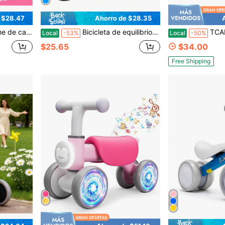
 $28.47
Ahorro de $28.35
 primera experiencia de montar sin necesidad de batería, regalos de Navidad, regalos de Halloween
Bicicleta de equilibrio de 12 pulgadas para niños de 2 a 6 años, bicicleta de aprendizaje sin pedales con asiento ajustable y neumáticos de EVA, regalo ideal para niños y niñas de 2 años.
TCARAIWEN - Cochecito de paseo para niñ
Local
-53%
Local
-50%
$25.65
$34.00
Free Shipping