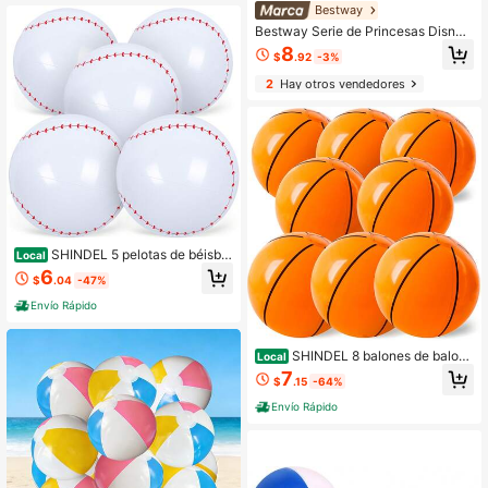
Bestway
Bestway Serie de Princesas Disney
- Pelota de playa inflable de 20"/51
8
$
.92
-3%
cm, juguete de piscina colorido par
a niños, regalo de diversión al aire li
2
Hay otros vendedores
bre en verano
SHINDEL 5 pelotas de béisbol
Local
inflables, pelota de béisbol de playa
6
$
.04
-47%
de 12 pulgadas para decoración de
fiestas, decoraciones de cumpleañ
Envío Rápido
os, recuerdos de fiesta de pelotas d
e piscina, recuerdos de bolsas de re
galos de béisbol, gran opción de jue
SHINDEL 8 balones de balonc
Local
gos para reuniones del Día de la Ma
esto inflables de 30 cm (12 pulgada
7
dre, diversión junto a la piscina, jue
$
.15
-64%
s) - Naranja brillante con líneas neg
go Ni
ras, pelotas de playa y juguetes de
Envío Rápido
piscina de PVC duraderos para nad
ar en la playa, juegos acuáticos, rec
uerdos de fiesta, recuerdos de cum
pleaños, juegos al aire libre (resiste
ntes a la intemperie), accesorios de