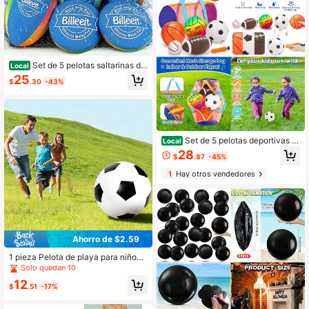
Set de 5 pelotas saltarinas de
Local
agua para jugar en la piscina, pelot
25
$
.30
-43%
as de rebote de agua multicolor, jug
uetes y juegos de agua divertidos p
ara la piscina, la playa y la natación
para niños de 3+ 4-8-12 años y ad
ultos
Set de 5 pelotas deportivas c
Local
on bolsa para niños pequeños de 1
28
$
.87
-45%
a 3 años - Incluye balón de fútbol, b
alón de baloncesto, pelota de béisb
1
Hay otros vendedores
ol, balón de voleibol. Juguetes para
exteriores, regalos de cumpleaños p
ara niños de 1 a 3, 2 a 4, 3 a 5 años.
Juegos alegres y juguetes esencial
es para niños
Ahorro de $2.59
1 pieza Pelota de playa para niños, j
uguete de piscina, pelota inflable p
Solo quedan 10
ara fiestas de verano y juegos acuá
12
ticos, balón de fútbol inflable, jugue
$
.51
-17%
te de pelota para juegos de ocio al
aire libre, pelota de juego para reuni