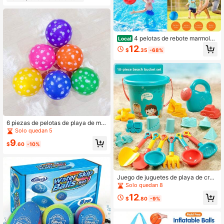
dolescentes, adultos y familia. Jueg
os alegres para niños, juguetes ese
nciales para niños
4 pelotas de rebote marmolea
Local
das de 9 pulgadas con 1 bomba, pel
12
$
.35
-68%
otas sensoriales inflables, pelotas d
e playa, pelotas de juego, pelotas d
e juego para el patio de la escuela q
ue brindarán horas de diversión y e
ntretenimiento para usted y su famil
ia. Juegos alegres para niños, jugue
tes esenciales para niños
6 piezas de pelotas de playa de mat
erial PVC para niños, juego de pelot
Solo quedan 5
as de colores mixtos, para juegos d
9
e verano en la piscina y la playa, re
$
.60
-10%
galos y suministros para fiestas de
cumpleaños y decoración de fiesta
s en el aula
Juego de juguetes de playa de cruz
ada, juego de herramientas para ca
Solo quedan 8
var en la arena y jugar en la nieve,
12
herramientas de juego de arena, jug
$
.80
-9%
uetes de playa, juego de herramient
as de juego de arena para exteriore
s