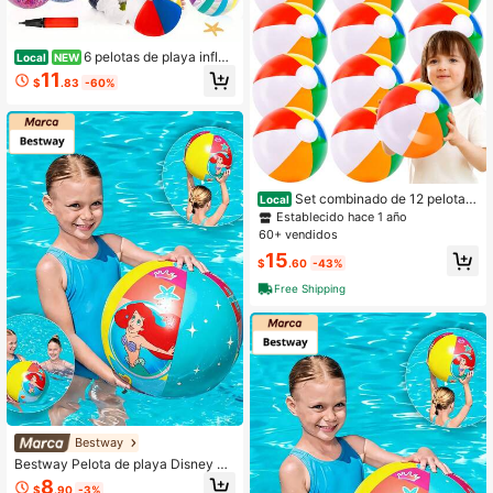
6 pelotas de playa inflab
Local
NEW
les de colores y bomba de aire man
11
$
.83
-60%
ual, juguetes portátiles para juegos
de piscina y playa para entretenimi
ento infantil en interiores y exteriore
s
Set combinado de 12 pelotas
Local
de playa inflables arcoíris de 12 pul
Establecido hace 1 año
gadas, juguetes de piscina para jue
60+ vendidos
gos acuáticos de verano, suministro
15
s para fiesta de cumpleaños de niño
$
.60
-43%
s
Free Shipping
Bestway
Bestway Pelota de playa Disney Pri
ncess 20/51cm (91042E)
8
$
.90
-3%