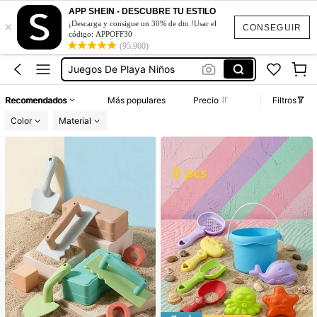
Juguetes Para Arena
APP SHEIN - DESCUBRE TU ESTILO
×
Juguetes De Playas
¡Descarga y consigue un 30% de dto.!Usar el
CONSEGUIR
código: APPOFF30
Juegos De Playa Niños
(95,960)
Juguetes Para Niños Y Niñas
Juguetes De Playa Pequeños
Recomendados
Más populares
Precio
Filtros
Juguetes Para Arena
Color
Material