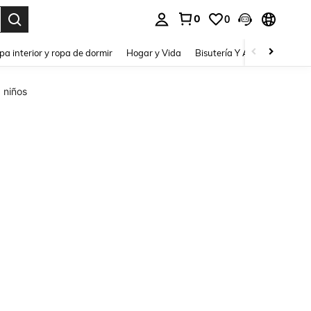
0
0
pa interior y ropa de dormir
Hogar y Vida
Bisutería Y Accesorios
Be
 niños