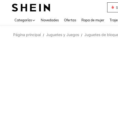
Muse
Categorías
Novedades
Ofertas
Ropa de mujer
Traje
Página principal
Juguetes y Juegos
Juguetes de bloque
/
/