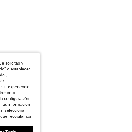
e solicitas y
odo" o establecer
do",
cer
r tu experiencia
ctamente
la configuración
 más información
es, selecciona
 que recopilamos,
ar Todo