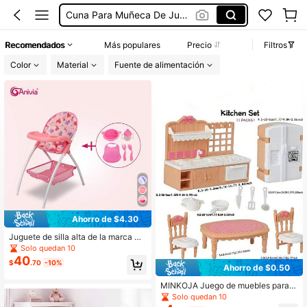
Cama Para Niña
Closet Para Ropa De Niño
Recomendados
Más populares
Precio
Filtros
Cama Para Muñeca
Color
Material
Fuente de alimentación
Cuna De Muñeca
Ahorro de $4.30
Juguete de silla alta de la marca An
ivia, apto para niños de 3+ años, sill
Solo quedan 10
a alta de muñeca de 11-18 pulgada
40
$
.70
-10%
s con juego de 5 piezas de juguetes
Ahorro de $0.50
de alimentación, regalo ideal para n
iños en vacaciones, Navidad y cum
MINKOJA Juego de muebles para c
pleaños
asa de muñecas, mini sala de estar,
Solo quedan 10
cocina, dormitorio y baño, juguetes