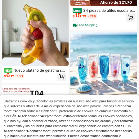
Ahorro de $21.70
34 piezas de útiles escolares
Local
15
en miniatura, accesorios de aula pa
$
.29
-59%
ra casa de muñecas con 2 pizarras,
4 escritorios, 4 sillas, mini útiles esc
Free Shipping
olares para decoración de aula de c
asa de muñecas
Nuevo plátano de gelatina surt
NEW
6
ido de alto valor, transparencia de fr
$
.12
-18%
uta fresca incorporada, textura de g
elatina, blando, mantequilla, mante
quilla crujiente, blando crujiente, bl
ando, blando
Utilizamos cookies y tecnologías similares en nuestro sitio web para brindar el servicio
Juguete de tubo de apretar con for
que solicitas y ofrecerte la mejor experiencia de sitio web posible. Puedes "Rechazar
6
ma de cereza roja estética, juguete
$
.91
-20%
de apretar tipo pasta de dientes no
todo", "Aceptar todo" o establecer tu preferencia de cookies en cualquier momento a tu
elástico, juguete sensorial de alivio
elección. Al seleccionar "Aceptar todo", estableceremos todas las cookies opcionales,
de estrés con textura pesada similar
que nos ayudan a analizar el tráfico, ofrecer funcionalidades mejoradas y personalizar
a la arcilla, alivia el estrés y la ansie
el contenido y los anuncios para complementar tu experiencia de compra con SHEIN.
dad, juguete suave de apretar/jugu
Al seleccionar "Rechazar todo", permites el uso de cookies estrictamente necesarias
ete para los dedos/alivio del estrés/j
que hacen que nuestro sitio web funcione. Puedes desactivarlas cambiando la
uguete sensorial/descompresión/pa