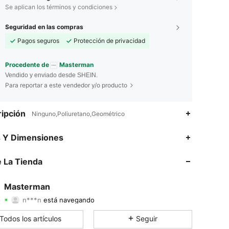
Se aplican los términos y condiciones
Seguridad en las compras
Pagos seguros
Protección de privacidad
Procedente de
Masterman
Vendido y enviado desde SHEIN.
Para reportar a este vendedor y/o producto
ipción
Ninguno,Poliuretano,Geométrico
s Y Dimensiones
4.84
41
2.7K
 La Tienda
4.84
41
2.7K
Masterman
n***n
está navegando
4.84
41
2.7K
Calificación
Artículos
Seguidores
Todos los artículos
Seguir