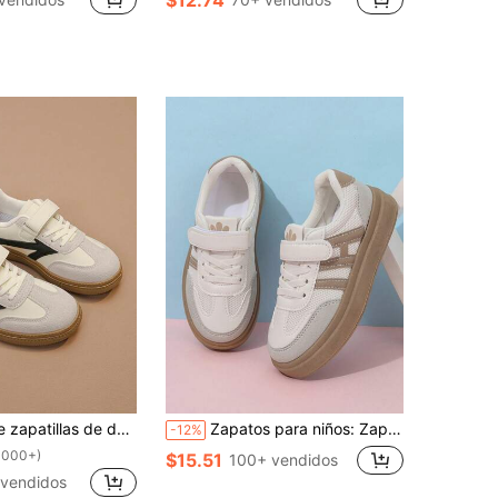
ales de moda de puntera redonda con suela suave antideslizante para niños unisex
Zapatos para niños: Zapatos de patinaje para niños de primavera/otoño 2023/2024, zapatillas casuales para niños pequeños/niños pequeños y niñas
-12%
1000+)
$15.51
100+ vendidos
vendidos