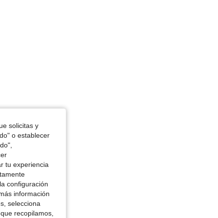
e solicitas y
odo" o establecer
do",
cer
r tu experiencia
ctamente
la configuración
 más información
es, selecciona
 que recopilamos,