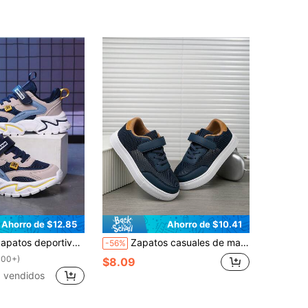
Ahorro de $12.85
Ahorro de $10.41
ortivos para niños de suela antideslizante, transpirables y resistentes al desgaste, de estilo casual y de temporada, de color bloqueado y de bajo perfil
Zapatos casuales de malla azul para niños/niñas, con cierre de gancho y bucle de fácil puesta y quitada, zapatillas deportivas planas, adecuadas para la escuela, uso diario casual, verano al aire libre, versátiles para patineta/correr
-56%
100+)
$8.09
 vendidos