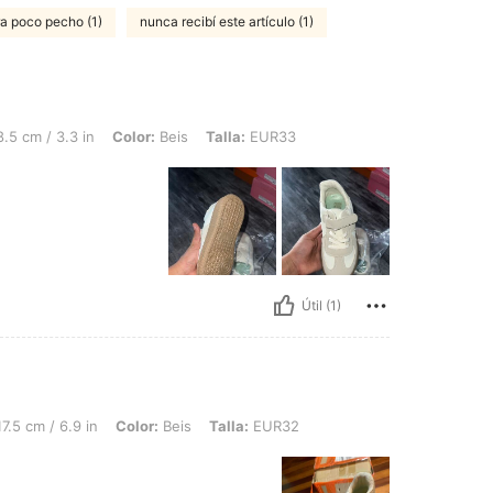
ra poco pecho (1)
nunca recibí este artículo (1)
 in, Color: Beis, Talla: EUR33
.5 cm / 3.3 in
Color:
Beis
Talla:
EUR33
Útil (1)
9 in, Color: Beis, Talla: EUR32
7.5 cm / 6.9 in
Color:
Beis
Talla:
EUR32