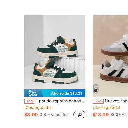
Ahorro de $13.21
1 par de zapatos deportivos casuales cómodos y transpirables para niños, con estampado de paisaje aleatorio, diseño de parches de colores contrastantes, zapatos de moda para estudiantes de campus, zapatillas de correr para niños/niñas
Nuevos zapatos deportivos para niños, zapa
-62%
-24%
¡Casi agotado!
¡Casi agotado!
$8.09
$13.99
300+ vendidos
800+ ve