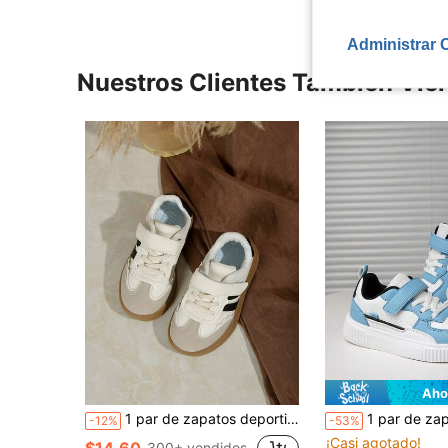
Administrar 
Nuestros Clientes También Vie
Aho
1 par de zapatos deportivos casuales para niños, zapatillas escolares versátiles de caña baja para niños y niñas para primavera/otoño
1 par de zapatos deportivos planos casuales y cómodos con cierre de gancho y bucle antideslizantes, adecuados para uso al aire libre en tod
-12%
-53%
¡Casi agotado!
$14.60
300+ vendidos