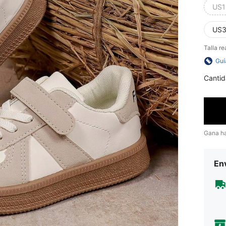
US1
US3
Talla re
Guí
Cantid
Gana h
Env