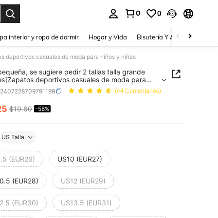
0
0
a. Press Enter to select.
pa interior y ropa de dormir
Hogar y Vida
Bisutería Y Accesorios
Be
tos deportivos casuales de moda para niños y niñas
 pequeña, se sugiere pedir 2 tallas talla grande
s]Zapatos deportivos casuales de moda para
y niñas
k2407228709791199
(44 Comentarios)
25
$19.60
-58%
ICE AND AVAILABILITY
US Talla
.5 (EUR26)
US10 (EUR27)
0.5 (EUR28)
US12 (EUR29)
2.5 (EUR30)
US13.5 (EUR31)