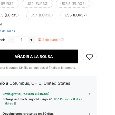
 (EUR32)
US2 (EUR33)
US2.5 (EUR34)
.5 (EUR35)
US4 (EUR36)
US5 (EUR37)
al
a de Tallas
ad:
¡Solo quedan 7!
AÑADIR A LA BOLSA
asta
8
puntos SHEIN calculados al finalizar la compra.
ío a
Columbus, OHIO, United States
Envío gratis(Pedidos ≥ $15.00)
Entrega estimada:
Ago 14 - Ago 20,
85.11% son ≤
8
días
hábiles
Devoluciones gratuitas en 30 días