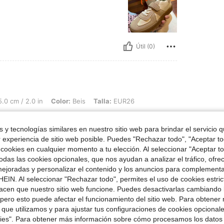
Útil (0)
 in, Color: Beis, Talla: EUR26
.0 cm / 2.0 in
Color:
Beis
Talla:
EUR26
 y tecnologías similares en nuestro sitio web para brindar el servicio qu
r experiencia de sitio web posible. Puedes "Rechazar todo", "Aceptar t
 cookies en cualquier momento a tu elección. Al seleccionar "Aceptar to
das las cookies opcionales, que nos ayudan a analizar el tráfico, ofre
ejoradas y personalizar el contenido y los anuncios para complementa
Útil (0)
EIN. Al seleccionar "Rechazar todo", permites el uso de cookies estri
acen que nuestro sitio web funcione. Puedes desactivarlas cambiando 
pero esto puede afectar el funcionamiento del sitio web. Para obtener
señas
 que utilizamos y para ajustar tus configuraciones de cookies opcional
kies". Para obtener más información sobre cómo procesamos los datos