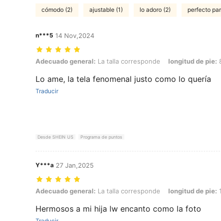
cómodo (2)
ajustable (1)
lo adoro (2)
perfecto pa
n***5
14 Nov,2024
Adecuado general: La talla corresponde, longitud de pie: 8.5 cm / 3.3
Adecuado general:
La talla corresponde
longitud de pie:
8
Lo ame, la tela fenomenal justo como lo quería
Traducir
Desde SHEIN US
Programa de puntos
Y***a
27 Jan,2025
Adecuado general: La talla corresponde, longitud de pie: 17.5 cm / 6.
Adecuado general:
La talla corresponde
longitud de pie:
1
Hermosos a mi hija lw encanto como la foto
Traducir