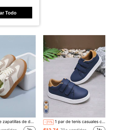
ar Todo
es de moda de puntera redonda de suela blanda y antideslizante para niños unisex
1 par de tenis casuales con , suela plana antideslizante, unisex para niños, aptos para todas las estaciones
-21%
$12.74
vendidos
70+ vendidos