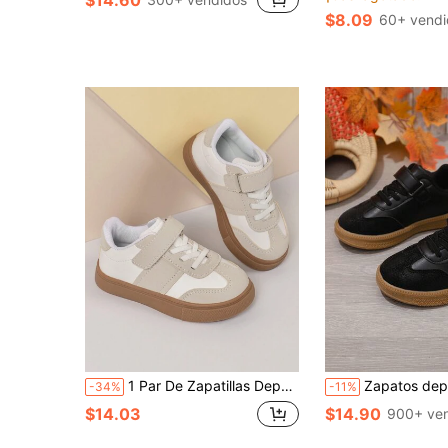
$8.09
60+ vendi
1 Par De Zapatillas Deportivas Casuales Y Planas De Niña, Ligeras Para Todas Las Estaciones, Zapatos De Entrenamiento Atlético
Zapatos deportivos de moda para niños, suela de goma antideslizante, casual y versátil, con ci
-34%
-11%
$14.03
$14.90
900+ ve