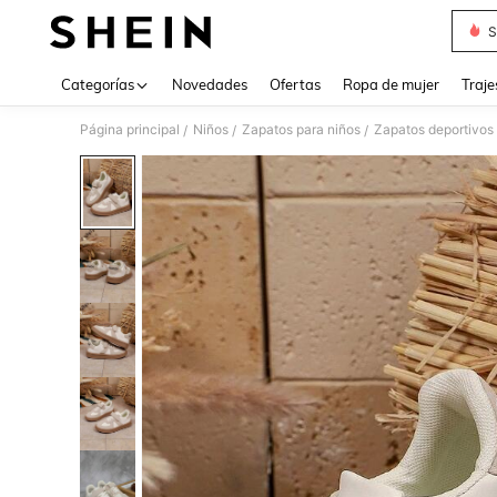
S
Use up 
Categorías
Novedades
Ofertas
Ropa de mujer
Traje
Página principal
Niños
Zapatos para niños
Zapatos deportivos 
/
/
/