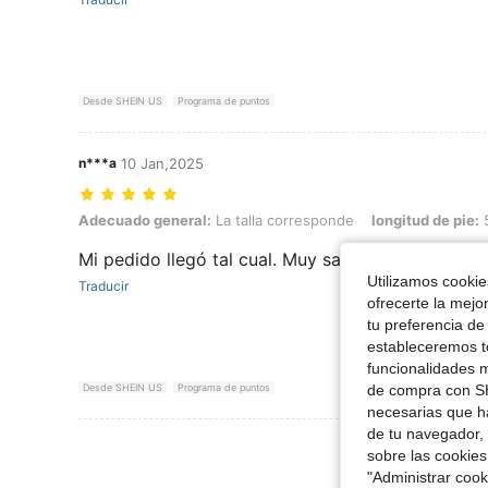
Desde SHEIN US
Programa de puntos
n***a
10 Jan,2025
Adecuado general: La talla corresponde, longitud de pie: 5.0 cm / 2.0
Adecuado general:
La talla corresponde
longitud de pie:
5
Mi pedido llegó tal cual. Muy satisfecha
Utilizamos cookies
Traducir
ofrecerte la mejo
tu preferencia de
estableceremos to
funcionalidades m
de compra con SH
Desde SHEIN US
Programa de puntos
necesarias que h
de tu navegador, 
Ver Más Re
sobre las cookies
"Administrar coo