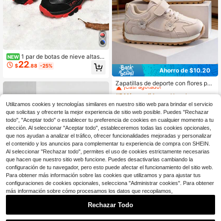
1 par de botas de nieve altas p
NEW
22
ara niños, forro térmico grueso y cál
$
.88
-25%
Ahorro de $10.20
ido para exteriores, hebilla de dient
#5 Más vendidos
en Vacaciones Zapatillas para niños
e de lobo antideslizante y resistent
¡Casi agotado!
Zapatillas de deporte con flores par
e al desgaste, zapatos de senderis
a niñas, suela blanda antideslizant
mo, botas de nieve gruesas de invie
#5 Más vendidos
#5 Más vendidos
en Vacaciones Zapatillas para niños
en Vacaciones Zapatillas para niños
e, zapatos deportivos transpirables
rno para niños y niñas
900+ vendidos
¡Casi agotado!
¡Casi agotado!
y versátiles para jardín de infancia
Utilizamos cookies y tecnologías similares en nuestro sitio web para brindar el servicio
9
#5 Más vendidos
en Vacaciones Zapatillas para niños
$
.60
-52%
de niñas pequeñas, opciones de col
que solicitas y ofrecerte la mejor experiencia de sitio web posible. Puedes "Rechazar
¡Casi agotado!
or dual para niñas pequeñas, borda
todo", "Aceptar todo" o establecer tu preferencia de cookies en cualquier momento a tu
do de flores 3D, ligero y transpirable
elección. Al seleccionar "Aceptar todo", estableceremos todas las cookies opcionales,
de fácil puesta y quita, puntera redo
que nos ayudan a analizar el tráfico, ofrecer funcionalidades mejoradas y personalizar
nda, correa de estilo plano retro, ad
el contenido y los anuncios para complementar tu experiencia de compra con SHEIN.
ecuado para jardín de infancia, uso
diario, escuela, uso al aire libre en p
Al seleccionar "Rechazar todo", permites el uso de cookies estrictamente necesarias
rimavera y otoño
que hacen que nuestro sitio web funcione. Puedes desactivarlas cambiando la
configuración de tu navegador, pero esto puede afectar el funcionamiento del sitio web.
Para obtener más información sobre las cookies que utilizamos y para ajustar tus
configuraciones de cookies opcionales, selecciona "Administrar cookies". Para obtener
más información sobre cómo procesamos los datos que recopilamos,
Rechazar Todo
Ahorro de $13.21