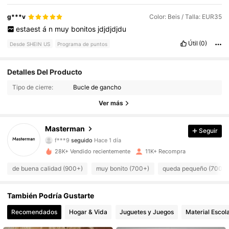
g***v
Color: Beis / Talla: EUR35
estaest
á
n
muy
bonitos
jdjdjdjdu
Útil
(0)
Desde SHEIN US
Programa de puntos
2.7K Seguidores
4.84
Detalles Del Producto
Tipo de cierre:
Bucle de gancho
2.7K Seguidores
4.84
Ver más
2.7K Seguidores
4.84
Masterman
Seguir
f***9
seguido
Hace 1 día
2.7K Seguidores
4.84
28K+ Vendido recientemente
11K+ Recompra
2.7K Seguidores
4.84
de buena calidad (900+)
muy bonito (700+)
queda pequeño (700+)
2.7K Seguidores
4.84
También Podría Gustarte
Recomendados
Hogar & Vida
Juguetes y Juegos
Material Escola
2.7K Seguidores
4.84