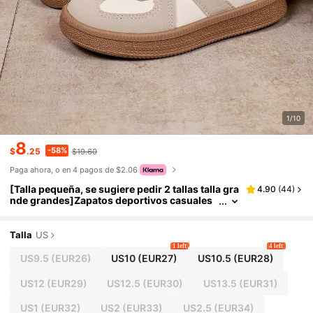
1/10
8
-58%
$
.25
$19.60
Paga ahora, o en 4 pagos de $2.06
[Talla pequeña, se sugiere pedir 2 tallas talla gra
4.90
(
44
)
nde grandes]Zapatos deportivos casuales
de moda para niños y niñas
Talla
US
1 left
4 left
US9.5
(EUR26)
US10
(EUR27)
US10.5
(EUR28)
US12
(EUR29)
US12.5
(EUR30)
US13.5
(EUR31)
US1
(EUR32)
US2
(EUR33)
US2.5
(EUR34)