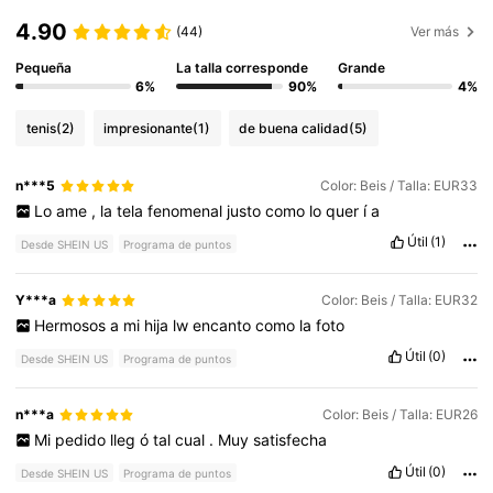
4.90
(44)
Ver más
Pequeña
La talla corresponde
Grande
6%
90%
4%
tenis
(2)
impresionante
(1)
de buena calidad
(5)
n***5
Color: Beis / Talla: EUR33
Lo
ame
,
la
tela
fenomenal
justo
como
lo
quer
í
a
Útil
(1)
Desde SHEIN US
Programa de puntos
Y***a
Color: Beis / Talla: EUR32
Hermosos
a
mi
hija
lw
encanto
como
la
foto
Útil
(0)
Desde SHEIN US
Programa de puntos
n***a
Color: Beis / Talla: EUR26
Mi
pedido
lleg
ó
tal
cual
.
Muy
satisfecha
Útil
(0)
Desde SHEIN US
Programa de puntos