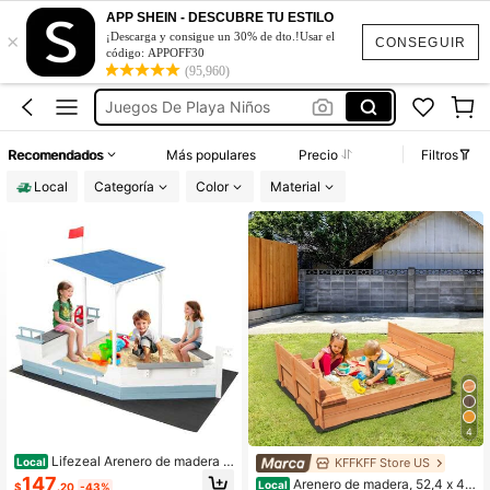
Juguetes De Playa Pequeños
APP SHEIN - DESCUBRE TU ESTILO
×
Juguetes Para Arena
¡Descarga y consigue un 30% de dto.!Usar el
CONSEGUIR
código: APPOFF30
Juguetes De Playas
(95,960)
Juegos De Playa Niños
Juguetes Para Niños Y Niñas
Recomendados
Más populares
Precio
Filtros
Juguetes De Playa Pequeños
Local
Categoría
Color
Material
Juguetes Para Arena
4
Lifezeal Arenero de madera d
KFFKFF Store US
Local
e abeto con toldo inclinado, varios
147
Arenero de madera, 52,4 x 47,
Local
$
.20
-43%