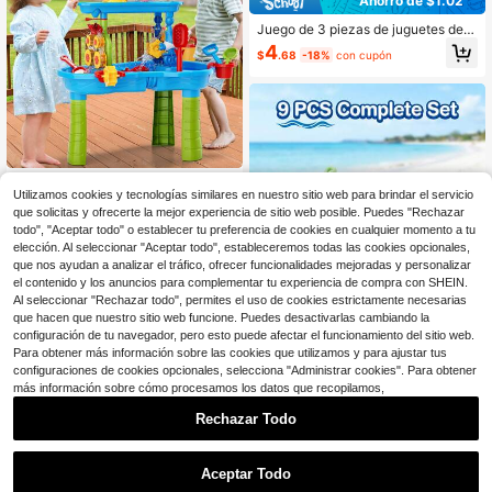
Ahorro de $1.02
lor aleatorio)
Juego de 3 piezas de juguetes de p
laya y nieve para niños, incluye pal
4
$
.68
-18%
con cupón
a de playa duradera, molde de pare
d de ladrillos, molde de helado, perf
ecto para jugar con la familia en la
playa o la nieve, accesorios de play
a, ideal para actividades de verano,
color aleatorio
Mesas de arena y agua para
Local
Utilizamos cookies y tecnologías similares en nuestro sitio web para brindar el servicio
niños
41
$
.40
-43%
que solicitas y ofrecerte la mejor experiencia de sitio web posible. Puedes "Rechazar
todo", "Aceptar todo" o establecer tu preferencia de cookies en cualquier momento a tu
Free Shipping
elección. Al seleccionar "Aceptar todo", estableceremos todas las cookies opcionales,
que nos ayudan a analizar el tráfico, ofrecer funcionalidades mejoradas y personalizar
el contenido y los anuncios para complementar tu experiencia de compra con SHEIN.
Al seleccionar "Rechazar todo", permites el uso de cookies estrictamente necesarias
que hacen que nuestro sitio web funcione. Puedes desactivarlas cambiando la
configuración de tu navegador, pero esto puede afectar el funcionamiento del sitio web.
Para obtener más información sobre las cookies que utilizamos y para ajustar tus
configuraciones de cookies opcionales, selecciona "Administrar cookies". Para obtener
Ahorro de $1.81
más información sobre cómo procesamos los datos que recopilamos,
Juego de juguetes plegables para l
Rechazar Todo
a playa, que incluye pala y pala de
Solo quedan 2
arena plegables, con bolsa de malla
1
12
para almacenamiento, herramientas
$
.19
-13%
0
Aceptar Todo
para construir castillos de arena, ad
ecuado para niñas de 3 a 10 años p