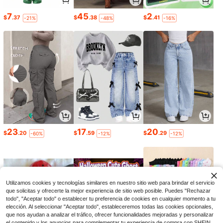
7
45
2
$
.37
$
.38
$
.41
-21%
-48%
-16%
23
17
20
$
.20
$
.59
$
.29
-60%
-12%
-12%
Utilizamos cookies y tecnologías similares en nuestro sitio web para brindar el servicio
que solicitas y ofrecerte la mejor experiencia de sitio web posible. Puedes "Rechazar
todo", "Aceptar todo" o establecer tu preferencia de cookies en cualquier momento a tu
elección. Al seleccionar "Aceptar todo", estableceremos todas las cookies opcionales,
que nos ayudan a analizar el tráfico, ofrecer funcionalidades mejoradas y personalizar
el contenido y los anuncios para complementar tu experiencia de compra con SHEIN.