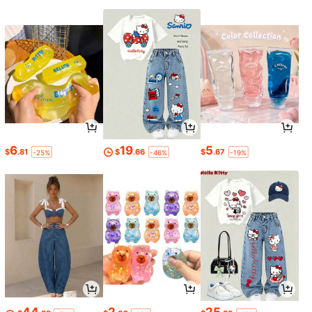
6
19
5
$
.81
$
.66
$
.67
-25%
-46%
-19%