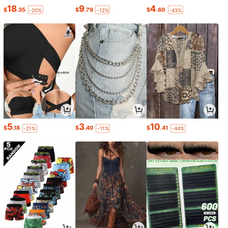
18
9
4
$
.35
$
.79
$
.60
-20%
-12%
-43%
5
3
10
$
.18
$
.40
$
.41
-21%
-11%
-44%