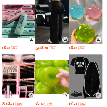
3
8
3
$
.78
$
.28
$
.42
-18%
-58%
-19%
3
5
7
$
.75
$
.43
$
.03
-64%
-16%
-29%