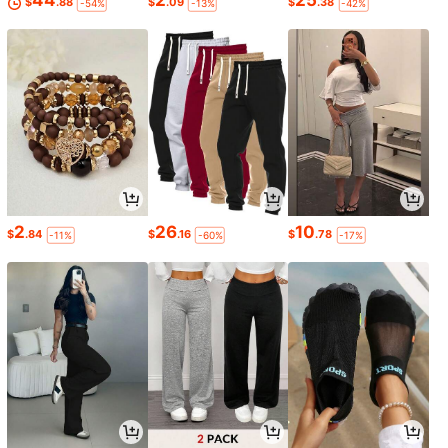
44
2
25
$
.88
$
.09
$
.38
-54%
-13%
-42%
2
26
10
$
.84
$
.16
$
.78
-11%
-60%
-17%