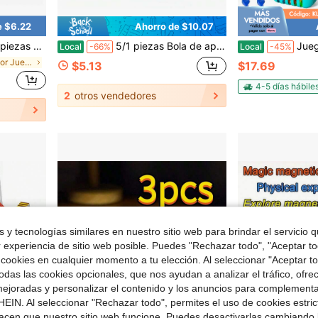
e $6.22
Ahorro de $10.07
e mano novedosos para adultos, color aleatorio, regalo ideal para festivales
5/1 piezas Bola de apretar Schylling con textura ondulada y peluda, juguete antiestrés suave y esponjoso, bola de alivio de ansiedad de TPR de felpa para niños & adultos, perfecta para vacaciones de verano
Juego de pesca magnético par
Local
-66%
Local
-45%
en Multicolor Juegos de combinación de colores par
$5.13
$17.69
4-5 días hábile
2
otros vendedores
 y tecnologías similares en nuestro sitio web para brindar el servicio qu
r experiencia de sitio web posible. Puedes "Rechazar todo", "Aceptar t
 cookies en cualquier momento a tu elección. Al seleccionar "Aceptar to
das las cookies opcionales, que nos ayudan a analizar el tráfico, ofre
ejoradas y personalizar el contenido y los anuncios para complementa
EIN. Al seleccionar "Rechazar todo", permites el uso de cookies estri
acen que nuestro sitio web funcione. Puedes desactivarlas cambiando 