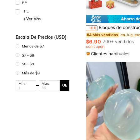
PP
TPE
Ahorro d
Ver Más
Bloques de construcción magnéticos, azulejos magnéticos sensoriales, juego sensorial creativo, juguete de desarrollo de inteligencia, regalo de rompecabezas perfecto para niños 
-10%
#4 Más vendidos
Escala De Precios (USD)
$6.90
700+ vendidos
Menos de $7
con cupón
Clientes habituales
$7 - $8
$8 - $9
Más de $9
Mín.:
Máx:
Ok