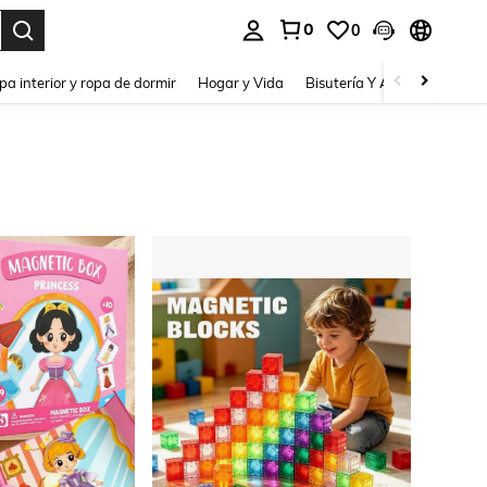
0
0
pa interior y ropa de dormir
Hogar y Vida
Bisutería Y Accesorios
Be