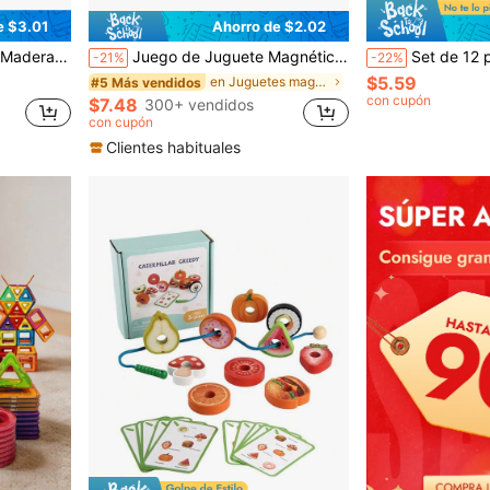
e $3.01
Ahorro de $2.02
guete Educativo Simple y Significativo como Regalo
Juego de Juguete Magnético, Mini Juguete Magnético de Viaje, Simula la Conducción en Carreteras y Autopistas, Explora la Imaginación Infinita, 28/36 Bloques Magnéticos Portátiles, Juguete Perfecto para la Interacción entre Padres e Hijos, Adecuado para Regalos de Cumpleaños, Navidad, Color/Estilo del Coche Aleatorio
Set de 12 piezas/6 piezas de rompecabezas con forma de huevo de colores - Mejora las habilidades motoras finas, l
-21%
-22%
$5.59
en Juguetes magnéticos de pesca y clasificación pa
#5 Más vendidos
con cupón
$7.48
300+ vendidos
con cupón
Clientes habituales