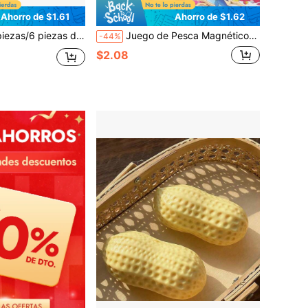
Ahorro de $1.61
Ahorro de $1.62
a coordinación mano-ojo y las capacidades de identificación del aprendizaje temprano. Adecuado para niños pequeños y preescolares, excelente para Pascua, Navidad y Halloween.
Juego de Pesca Magnético de Madera, Figuras de Criaturas Marinas con Marcas Numéricas, Juguete de Conteo y Cognición Animal. Mejora la Coordinación Ojo-Mano y la Concentración para Niños en Edad Preescolar, Juego Divertido para Padres e Hijos, Excelente Regalo de Cumpleaños y Festivo para Niños y Niñas
-44%
$2.08