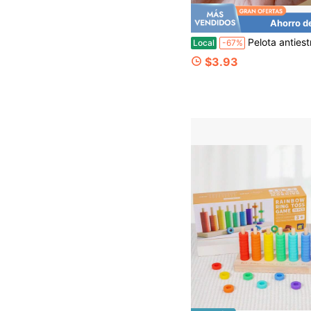
Ahorro d
Pelota antiestrés en forma de cubo de queso - Pelota moldeable de extrusión con forma de queso grande sin r
Local
-67%
$3.93