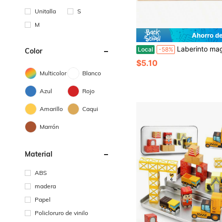
Unitalla
S
M
Ahorro d
Laberinto magnético de colores y números para bebés - Pequeño tren de madera con laberinto magnético, juguete para aprender a contar y clasificar colores, jug
Local
-58%
Color
$5.10
Multicolor
Blanco
Azul
Rojo
Amarillo
Caqui
Marrón
Material
ABS
madera
Papel
Policloruro de vinilo