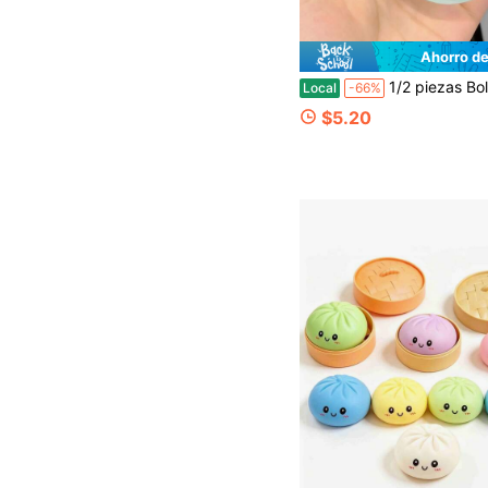
Ahorro de
1/2 piezas Bola de apretar de aceite de coco azul de rebote lento maleable, juguete antiestrés de textura de malta de 6 cm hecho a mano, bola de descompresión ultra s
Local
-66%
$5.20