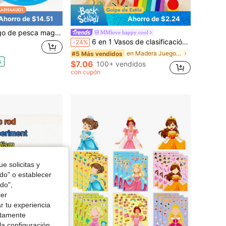
Ahorro de $14.51
Ahorro de $2.24
a piscina, 48 piezas, con red magnética flotante, juguete educativo, ideal para cumpleaños y Navidad.
MMlove happy cool
6 en 1 Vasos de clasificación de colores de madera multifuncionales, adecuados para niños de 3+ años, incluye 1 tapa, se puede usar para identificación de colores y coincidencia de cantidad, juguete de educación temprana
-24%
en Madera Juegos de combinación de colores para ni
#5 Más vendidos
s
$7.06
100+ vendidos
con cupón
e solicitas y
odo" o establecer
do",
cer
r tu experiencia
ctamente
la configuración