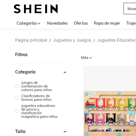
Muse
Categorías
Novedades
Ofertas
Ropa de mujer
Traje
Página principal
Juguetes y Juegos
Juguetes Educativo
/
/
Filtros
Más
Categoría
Juegos de
combinación de
colores para niños
Clasificadores de
formas para niños
Juguetes educativos
de pesca y
clasificación
magnética para niños
Talla