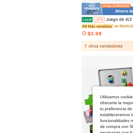
Ahorro d
Juego de 4/2 piezas de juguetes apretables con forma de dumpling y pan al vapor, bolas antiestrés realistas con forma de comida, juguetes fidget d
Local
-61%
#9 Más vendidos
$3.98
7
otros vendedores
Utilizamos cookies
ofrecerte la mejo
tu preferencia de
estableceremos to
funcionalidades m
de compra con SH
necesarias que h