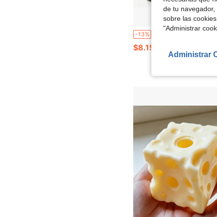
de tu navegador, 
sobre las cookies
"Administrar coo
40/80 piezas Bloques Magnéticos de Viaje, Juguete Educativo de Apilamiento DIY, Conjunto de Construcción STEM para Niños de 3 Años en Adelante, Fácil de Ensamblar y Diseñar, Desata la Imaginación Infinita, Juego Interactivo Divertido para Mejorar la Habilidad Manual y la Creatividad, Juego de Viaje, Avión, A
-13%
$8.15
50+ vendidos
Administrar 