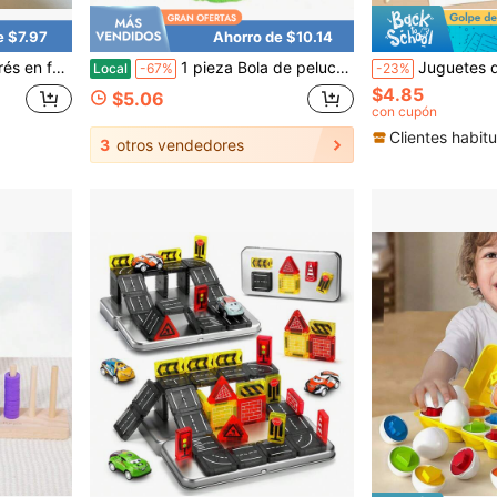
e $7.97
Ahorro de $10.14
ebote para alivio del estrés. ASMR sensorial antiestrés.
1 pieza Bola de peluche con textura ondulada Schylling, juguete antiestrés con tacto suave y espinoso, bola sensorial con patrón ondulado, adecuada para niños y adultos, perfecta para vacaciones de verano NEE
Juguetes de clasificación de madera para niños de 3+ años, bloques de construcción
Local
-67%
-23%
$4.85
$5.06
con cupón
Clientes habitu
3
otros vendedores