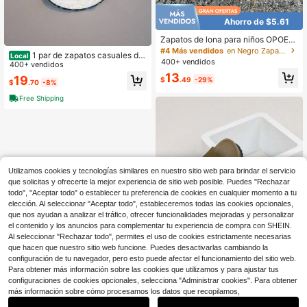
Ahorro de $5.61
Zapatos de lona para niños OPOEE,
de primavera/otoño, estilo coreano,
#4 Más vendidos
en Negro Zapatillas deportivas para niños
1 par de zapatos casuales de
Local
sencillos, para niños y niñas, de mo
400+ vendidos
malla transpirable con cordones y s
400+ vendidos
da, de corte bajo, casuales, deporti
uela blanda antideslizante para niñ
13
vos, clásicos, versátiles, zapatos de
19
$
.49
-29%
$
.70
-8%
os, zapatillas ligeras de verano para
skate para niños
niños mayores
Free Shipping
Utilizamos cookies y tecnologías similares en nuestro sitio web para brindar el servicio
que solicitas y ofrecerte la mejor experiencia de sitio web posible. Puedes "Rechazar
todo", "Aceptar todo" o establecer tu preferencia de cookies en cualquier momento a tu
elección. Al seleccionar "Aceptar todo", estableceremos todas las cookies opcionales,
que nos ayudan a analizar el tráfico, ofrecer funcionalidades mejoradas y personalizar
el contenido y los anuncios para complementar tu experiencia de compra con SHEIN.
Al seleccionar "Rechazar todo", permites el uso de cookies estrictamente necesarias
que hacen que nuestro sitio web funcione. Puedes desactivarlas cambiando la
configuración de tu navegador, pero esto puede afectar el funcionamiento del sitio web.
Para obtener más información sobre las cookies que utilizamos y para ajustar tus
configuraciones de cookies opcionales, selecciona "Administrar cookies". Para obtener
8
1
más información sobre cómo procesamos los datos que recopilamos,
0
Sandalias de niños con tira y suela