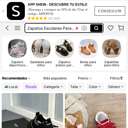
Sandalias Lindas Para Niñas
APP SHEIN - DESCUBRE TU ESTILO
×
¡Descarga y consigue un 30% de dto.!Usar el
Botas De Niña
CONSEGUIR
código: APPOFF30
(95,960)
Zapatos Escolares Para Niñas
Zapatos Para Niños En Oferta
Zapatos Elegantes Para Niña
Sandalias Lindas Para Niñas
Zapatos
Sandalias para
Zapatos
Botas para
Zapatillas
deportivos
niños
planos para
niños
para niños
para niños
niños
Recomendados
Más populares
Precio
Filtros
Local
Categoría
Talla
Color
Género