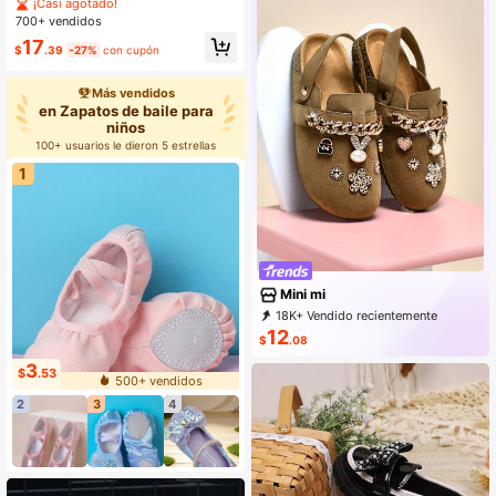
Ligeras y Gruesas, Zapatos de Corr
¡Casi agotado!
er Transpirables para Niños, Zapato
700+ vendidos
s Casuales para Senderismo al Aire
17
Libre Adecuados para Niños y Niña
$
.39
-27%
con cupón
s, Vuelta al Colegio
Más vendidos
en Zapatos de baile para
niños
100+ usuarios le dieron 5 estrellas
1
Mini mi
18K+ Vendido recientemente
15K+ Recompra
39K Suscripción
12
$
.08
3
$
.53
500+ vendidos
2
3
4