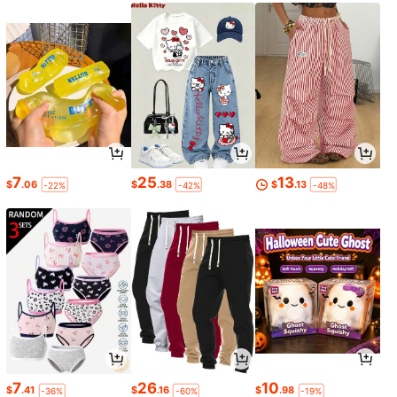
7
25
13
$
.06
$
.38
$
.13
-22%
-42%
-48%
7
26
10
$
.41
$
.16
$
.98
-36%
-60%
-19%