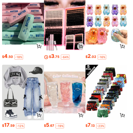
4
3
2
$
.50
$
.75
$
.02
-18%
-64%
-16%
17
5
7
$
.59
$
.67
$
.13
-12%
-19%
-23%