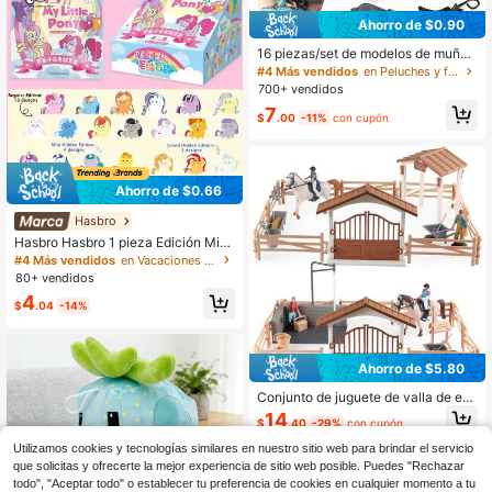
Ahorro de $0.90
16 piezas/set de modelos de muñec
os de animales marinos, incluyendo
#4 Más vendidos
en Peluches y figuras de juguete para niños
tiburón, delfín, pingüino, ballena y o
700+ vendidos
tros animales marinos de peluche,
7
muñecos educativos para niños, pa
$
.00
-11%
con cupón
ra bebés
Ahorro de $0.66
Hasbro
Hasbro Hasbro 1 pieza Edición Mist
erio Mi Pequeño Pony Pony Arcoíris
#4 Más vendidos
en Vacaciones Peluches y figuras de juguete para n
Caja Ciega Juguete Coleccionable,
80+ vendidos
Lindo Miniatura Figura de Escritorio
4
Decoración y Decoración de Habita
$
.04
-14%
ción, Regalo Sorpresa Ideal para Ni
ños, Niños, Niñas y Coleccionistas,
Regalo de Cumpleaños y Vacacion
es, Decoración de Estantería y Dor
Ahorro de $5.80
mitorio Adorable Mini Juguete de Ar
te, Accesorio de Caja Ciega
Conjunto de juguete de valla de est
ablo, jinete de poni de granja y ranc
14
$
.40
-29%
con cupón
ho, modelo de juguete para niños, r
egalo de Navidad y Halloween para
Utilizamos cookies y tecnologías similares en nuestro sitio web para brindar el servicio
niños y niñas
que solicitas y ofrecerte la mejor experiencia de sitio web posible. Puedes "Rechazar
todo", "Aceptar todo" o establecer tu preferencia de cookies en cualquier momento a tu