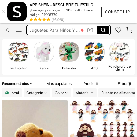
Dinosaurios Juguetes
APP SHEIN - DESCUBRE TU ESTILO
×
¡Descarga y consigue un 30% de dto.!Usar el
Ositos Cariñosito
CONSEGUIR
código: APPOFF30
(95,960)
Juguetes Para Niños Y Niñas
Peluches
Care Bear
Dinosaurios Juguetes
Policloruro de
Multicolor
Blanco
Poliéster
ABS
vinilo
Recomendados
Más populares
Precio
Filtros
Local
Categoría
Color
Material
Fuente de alimentac